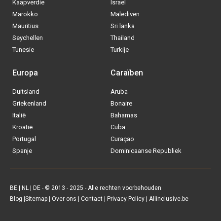
Kaapverdie
Israel
Marokko
Malediven
Mauritius
Sri lanka
Seychellen
Thailand
Tunesie
Turkije
Europa
Caraïben
Duitsland
Aruba
Griekenland
Bonaire
Via welke operator boek jij het liefste
je
All inclusive vakantie?
Italië
Bahamas
Kroatië
Cuba
Portugal
Curaçao
Tui
Spanje
Dominicaanse Republiek
Vakantiediscounter
Sunweb
BE
|
NL
|
DE
- © 2013 - 2025 - Alle rechten voorbehouden
Blog
|
Sitemap
|
Over ons
|
Contact
|
Privacy Policy
| Allinclusive.be
D-reizen