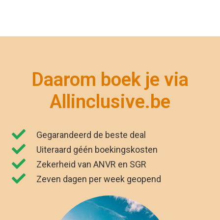
Zeven dagen per week geopend
"Wij zijn net terug van vakantie. Het was
genieten. Dankzij Allinclusive.be waren wij
€591,00 goedkoper uit. "