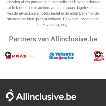
Allinclusive.be is uw partner voor een all inclusive
vakantie. Wij vergelijken de mooiste
all inclusive hotels
voor de beste prijzen. Van goedkope allinclusive
vakanties tot ultra vakanties. Bij ons vind u het allemaal.
Afrika
Azië
Egypte
Bali
Kaapverdie
Israel
Marokko
Malediven
Mauritius
Sri lanka
Seychellen
Thailand