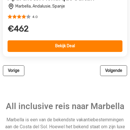
All inclusive reis naar Marbella
Marbella is een van de bekendste vakantiebestemmingen
aan de Costa del Sol. Hoewel het bekend staat om zijn luxe
levensstijl, vol designwinkels en populair bij beroemdheden,
heeft Marbella meer te bieden dan alleen glitter en glamour.
Marbella heeft een heerlijke kosmopolitische sfeer, straalt
charisma uit, heeft een mild klimaat, prachtige stranden en
een keur aan activiteiten. Als je op zoek bent naar een stad
die bruist van cultuur, cuisine en dingen om te doen, dan zou
Marbella je volgende stop moeten zijn. Door nu een all
inclusive vakantie te boeken, kun je alles ervaren wat deze
prachtige plek te bieden heeft.
Bekijk direct onze all reizen
naar Marbella