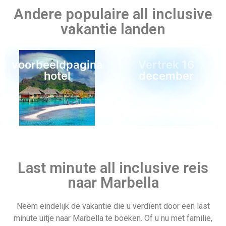
naar Marbella
Neem eindelijk de vakantie die u verdient door een last
minute uitje naar Marbella te boeken. Of u nu met familie,
Last minute 25
Colombia
vrienden of uw partner gaat, Marbella heeft voor iedereen
december
iets te bieden. Leun achterover en ontspan dagelijks in een
van de all-inclusive hotels nadat je de adembenemende
stranden en kustlijn hebt verkend. Denk niet langer na en
boek vandaag nog!
Albanië
Partners van Allinclusive.be