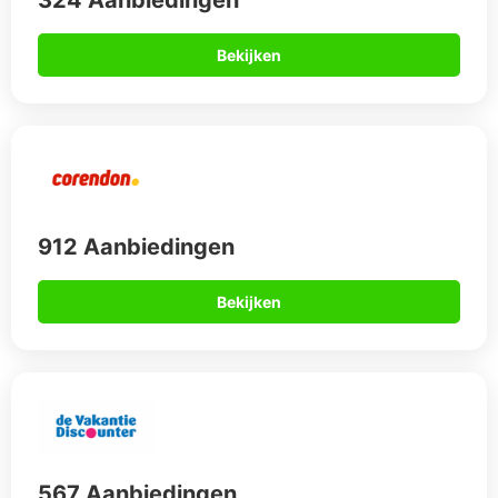
567 Aanbiedingen
Bekijken
Op vakantie naar Marbella
Op zoek naar een zonnige en levendige Europese stad om te
bezoeken met een budget? Dan is Marbella misschien wel
de perfecte plek. Met zijn eindeloos mooie stranden, bars,
clubs en restaurants heeft Marbella voor elk wat wils. Er zijn
tal van all-inclusive hotelarrangementen beschikbaar voor elk
budget – dus waar wacht je nog op? Boek nu je vakantie!
Boek een kamer in een all-inclusive hotel of resort in