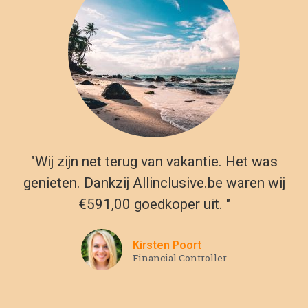
Kirsten Poort
Financial Controller
Reizen naar Marbella vanuit
België
Als je op zoek bent naar een bestemming met geweldige
stranden, heerlijk weer, veel activiteiten en een rijke
geschiedenis, dan is Marbella de perfecte plek voor je.
Onder het motto “a way of life” biedt Marbella voor elk wat
wils – van prachtige architectuur tot heerlijk eten en
entertainment in overvloed. Als je een reis naar het
betoverende Marbella overweegt, heeft onze website tal van
topaanbevelingen voor luxe all-inclusive hotels en resorts.