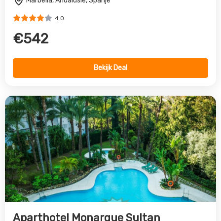
Aparthotel Monarque Sultan
Marbella, Andalusie, Spanje
4.0
€462
Bekijk Deal
Vorige
Volgende