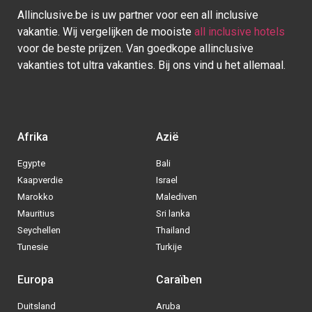
Tunesie
Turkije
Europa
Caraïben
Duitsland
Aruba
Griekenland
Bonaire
Italië
Bahamas
Kroatië
Cuba
Portugal
Curaçao
Spanje
Dominicaanse Republiek
BE
|
NL
|
DE
- © 2013 - 2025 - Alle rechten voorbehouden
Blog
|
Sitemap
|
Over ons
|
Contact
|
Privacy Policy
| Allinclusive.be