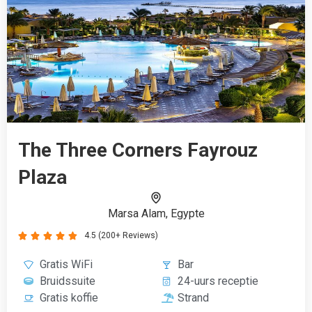
The Three Corners Fayrouz
Plaza
Marsa Alam, Egypte
4.5 (200+ Reviews)





Gratis WiFi
Bar
Bruidssuite
24-uurs receptie
Gratis koffie
Strand