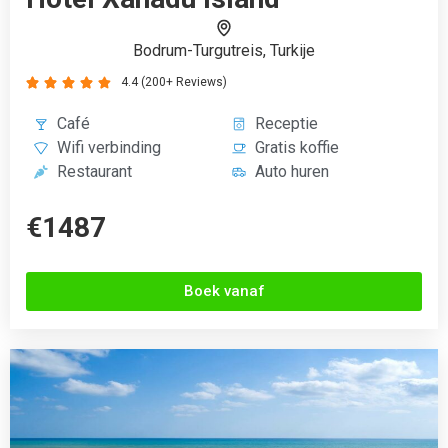
Bodrum-Turgutreis, Turkije
4.4 (200+ Reviews)





Café
Receptie
Wifi verbinding
Gratis koffie
Restaurant
Auto huren
€1487
Boek vanaf