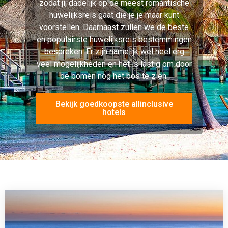
zodat jij dadelijk op de meest romantische
huwelijksreis gaat die je je maar kunt
voorstellen. Daarnaast zullen we de beste
en populairste huwelijksreis bestemmingen
bespreken. Er zijn namelijk wel heel erg
veel mogelijkheden en het is lastig om door
de bomen nog het bos te zien.
Bekijk goedkoopste allinclusive
hotels