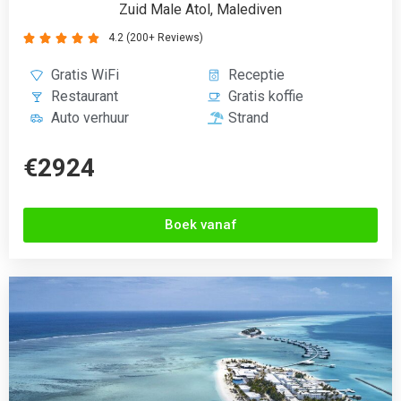
Zuid Male Atol, Malediven
4.2 (200+ Reviews)





Gratis WiFi
Receptie
Restaurant
Gratis koffie
Auto verhuur
Strand
€2924
Boek vanaf