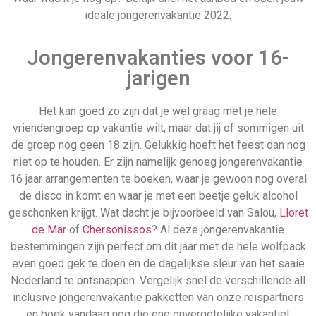
Nederland te ontsnappen. Vergelijk snel de verschillende all
inclusive jongerenvakantie pakketten van onze reispartners
en boek vandaag nog die ene onvergetelijke vakantie!
Daarom boek je via
Allinclusive.be
Gegarandeerd de beste deal
Uiteraard géén boekingskosten
Zekerheid van ANVR en SGR
Zeven dagen per week geopend