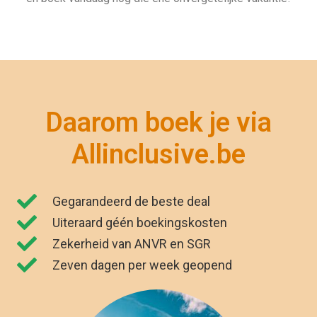
"Wij zijn net terug van vakantie. Het was
genieten. Dankzij Allinclusive.be waren wij
€591,00 goedkoper uit. "
Kirsten Poort