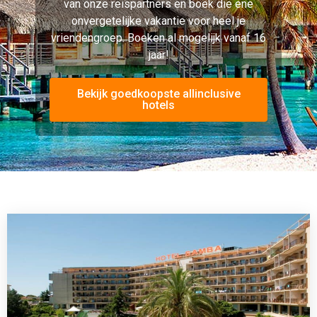
Hotel Samba
Lloret de Mar, Spanje
3.2 (200+ Reviews)





Gratis WiFi
Café
Receptie
Gratis drinken
Auto verhuur
Strand
Zwembad