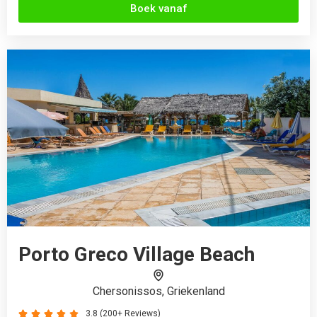
Chersonissos, Griekenland
3.8 (200+ Reviews)





Gratis WiFi
Bar
Receptie
Gratis koffie
Restaurant
Auto huren
€732
Boek vanaf