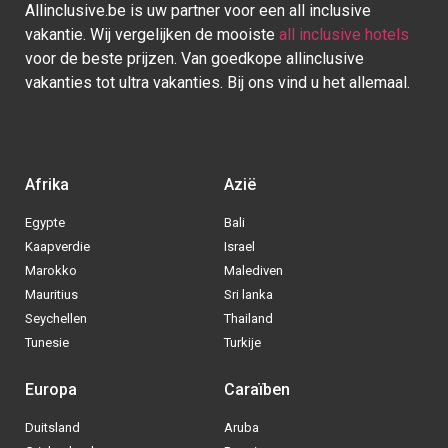
Europa
Caraïben
Duitsland
Aruba
Griekenland
Bonaire
Italië
Bahamas
Kroatië
Cuba
Portugal
Curaçao
Spanje
Dominicaanse Republiek
BE
|
NL
|
DE
- © 2013 - 2025 - Alle rechten voorbehouden
Blog
|
Sitemap
|
Over ons
|
Contact
|
Privacy Policy
| Allinclusive.be
Via welke operator boek jij het liefste
je
All inclusive vakantie?