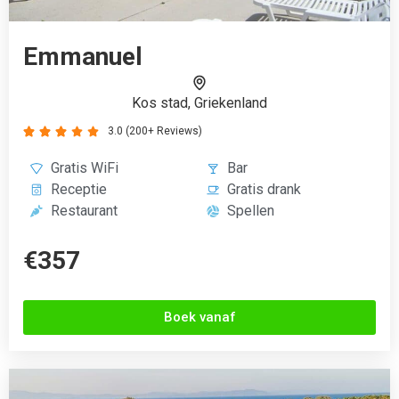
Alexandra Beach
Kos stad, Griekenland
3.2 (200+ Reviews)




