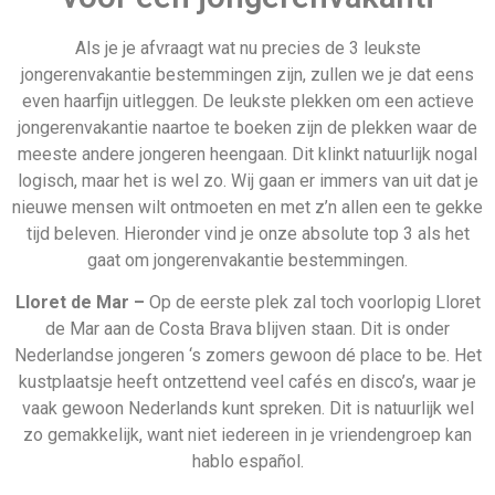
zo gemakkelijk, want niet iedereen in je vriendengroep kan
hablo español.
Sunny Beach –
Deze Bulgaarse badplaats is om veel
redenen gigantisch populair onder jongeren. Je kunt er niet
alleen parasailen, duiken en chillen langs het strand, maar
natuurlijk ook feesten! Een van de mooiste dingen van
Bulgarije
is dat het vergeleken met Nederland een heel
goedkoop land is en dat de zon vrijwel altijd schijnt.
Daarnaast kun je vanaf
Sunny Beach
heel gemakkelijk een
dag of twee naar
Istanbul
, aangezien dat relatief vlakbij is.
Poreç –
Hoewel je misschien nog nooit van Poreç gehoord
hebt, is dit de populairste badplaats van
Kroatië
. Ook Kroatië
is stukken goedkoper dan Nederland, dus dat is alvast mooi
meegenomen. In Poreç zijn ontzettend veel disco’s en
kroegen waar je al binnengelaten wordt als je 16 jaar of ouder
bent. Vanuit Poreç kun je eenvoudig naar Venetië, mocht je
met de hele vriendengroep eens een dagje op een