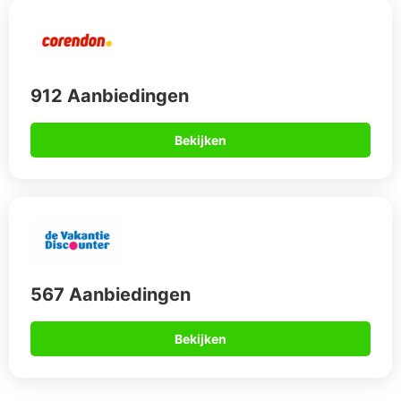
Bekijken
Actieve jongerenvakantie -
Beste plek om dit te doen
Wil je graag met je hele vriendengroep op vakantie, maar
weet je nog niet waarheen? Laat ons je dan op ideeën
brengen. Wat dacht je in eerste instantie van Blanes aan de
Costa Brava
? Uitgestrekte stranden, palmbomen, disco’s en
ontzettend veel jongeren uit heel Europa. Er zijn zelfs
Nederlandse feestcafés zoals Gotcha en de Sunset Bar. Een
andere optie is
Albufeira
. Dit Portugese plaatsje is razend
populair onder jongeren en met name aan de Praia de Oura
vind je ontzettend veel verschillende bars, discotheken en
shisha lounges. Mocht je liever echt uit je plaat willen gaan,
dan is Rimini in
Italië
misschien ook wel een ideale
jongerenvakantie bestemming. In dit plaatsje langs de