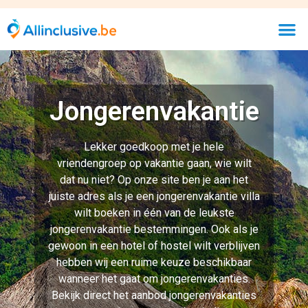
hebben wij een ruime keuze beschikbaar
wanneer het gaat om jongerenvakanties.
Bekijk direct het aanbod jongerenvakanties
van onze reispartners en boek die ene
onvergetelijke vakantie voor heel je
vriendengroep. Boeken al mogelijk vanaf 16
jaar!
Bekijk goedkoopste allinclusive
hotels