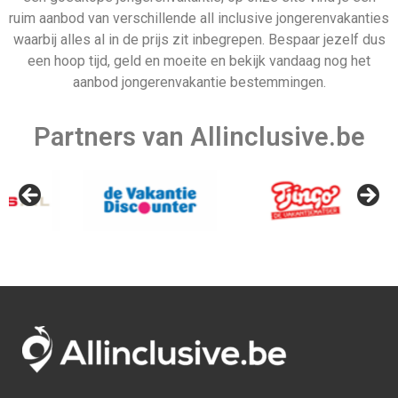
Allinclusive.be is uw partner voor een all inclusive
vakantie. Wij vergelijken de mooiste
all inclusive hotels
voor de beste prijzen. Van goedkope allinclusive
vakanties tot ultra vakanties. Bij ons vind u het allemaal.
Afrika
Azië
Egypte
Bali
Kaapverdie
Israel
Marokko
Malediven
Mauritius
Sri lanka
Seychellen
Thailand
Tunesie
Turkije