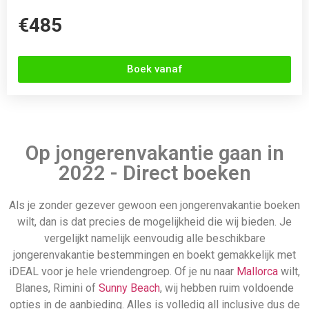
iDEAL voor je hele vriendengroep. Of je nu naar
Mallorca
wilt,
Blanes, Rimini of
Sunny Beach
, wij hebben ruim voldoende
opties in de aanbieding. Alles is volledig all inclusive dus de
vlucht, overnachtingen en maaltijden zitten allemaal
inbegrepen in de prijs. Beter en goedkoper kan niet! Bekijk
snel ons aanbod jongerenvakanties en begin vandaag nog
met jouw jongerenvakantie boeken voor 2022.
Bekijk direct de goedkoopste
jongerenvakantie
324 Aanbiedingen