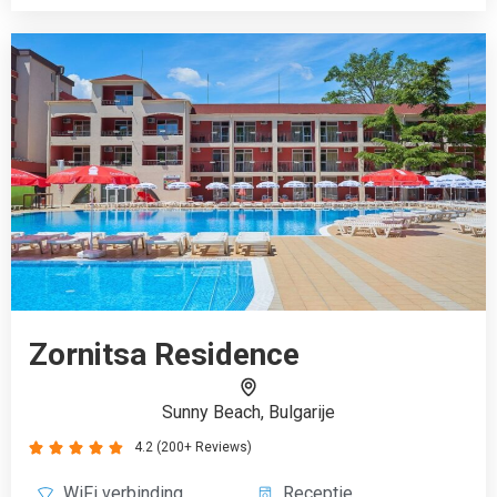
4.2 (200+ Reviews)





WiFi verbinding
Receptie
Restaurant
Gratis koffie
Buitenzwembad
Airco
€642
Boek vanaf