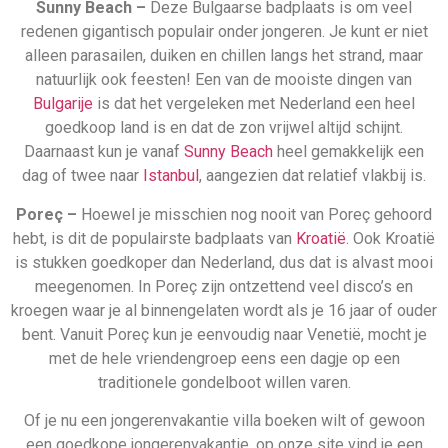
traditionele gondelboot willen varen.
Of je nu een jongerenvakantie villa boeken wilt of gewoon
een goedkope jongerenvakantie, op onze site vind je een
ruim aanbod van verschillende all inclusive jongerenvakanties
waarbij alles al in de prijs zit inbegrepen. Bespaar jezelf dus
een hoop tijd, geld en moeite en bekijk vandaag nog het
aanbod jongerenvakantie bestemmingen.
Partners van Allinclusive.be