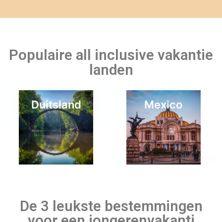
De 3 leukste bestemmingen
voor een jongerenvakanti
Als je je afvraagt wat nu precies de 3 leukste
jongerenvakantie bestemmingen zijn, zullen we je dat eens
Bahamas
Last minute 9 mei
even haarfijn uitleggen. De leukste plekken om een actieve
jongerenvakantie naartoe te boeken zijn de plekken waar de
meeste andere jongeren heengaan. Dit klinkt natuurlijk nogal
logisch, maar het is wel zo. Wij gaan er immers van uit dat je
nieuwe mensen wilt ontmoeten en met z’n allen een te gekke
tijd beleven. Hieronder vind je onze absolute top 3 als het
gaat om jongerenvakantie bestemmingen.
Aruba
Lloret de Mar –
Op de eerste plek zal toch voorlopig Lloret
de Mar aan de Costa Brava blijven staan. Dit is onder
Nederlandse jongeren ‘s zomers gewoon dé place to be. Het
kustplaatsje heeft ontzettend veel cafés en disco’s, waar je
vaak gewoon Nederlands kunt spreken. Dit is natuurlijk wel