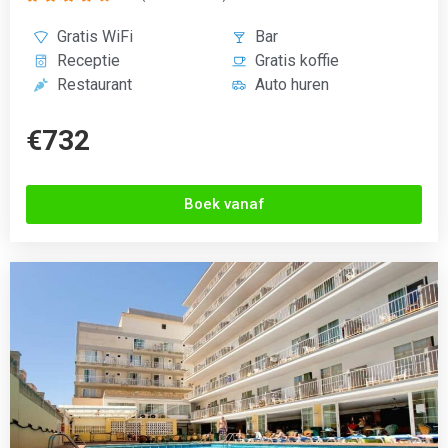
Riutort Hotel
El Arenal, Spanje
3.3 (200+ Reviews)





Zwembad
Gratis WiFi
24/7 receptie
Bar
Onbeperkt eten
Kluisje
Fitness
€535