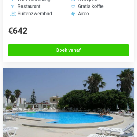
Emmanuel
Kos stad, Griekenland
3.0 (200+ Reviews)





Gratis WiFi
Bar
Receptie
Gratis drank
Restaurant
Spellen
€357
Boek vanaf