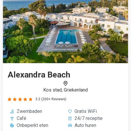
Zwembaden
Gratis WiFi
Café
24/7 receptie
Onbeperkt eten
Auto huren
€485
Boek vanaf
Op jongerenvakantie gaan in
2022 - Direct boeken
Als je zonder gezever gewoon een jongerenvakantie boeken
wilt, dan is dat precies de mogelijkheid die wij bieden. Je
vergelijkt namelijk eenvoudig alle beschikbare
jongerenvakantie bestemmingen en boekt gemakkelijk met