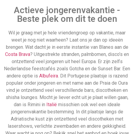
Adriatische kust zijn ontzettend veel discotheken met
lasershows, verlichte zwembaden en andere gekkigheid.
Waar wacht je nog op? Bekijk snel het aanbod en boek jouw
ideale jongerenvakantie 2022.
Jongerenvakanties voor 16-
jarigen
Het kan goed zo zijn dat je wel graag met je hele
vriendengroep op vakantie wilt, maar dat jij of sommigen uit
de groep nog geen 18 zijn. Gelukkig hoeft het feest dan nog
niet op te houden. Er zijn namelijk genoeg jongerenvakantie
16 jaar arrangementen te boeken, waar je gewoon nog overal
de disco in komt en waar je met een beetje geluk alcohol
geschonken krijgt. Wat dacht je bijvoorbeeld van Salou,
Lloret
de Mar
of
Chersonissos
? Al deze jongerenvakantie
bestemmingen zijn perfect om dit jaar met de hele wolfpack
even goed gek te doen en de dagelijkse sleur van het saaie