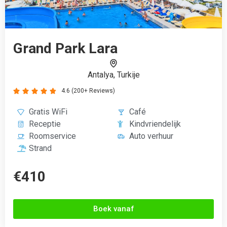
Boek vanaf
Fergus Club Europa
Paguera, Spanje