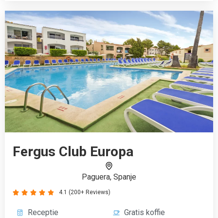
4.1 (200+ Reviews)





Receptie
Gratis koffie
WiFi
Restaurant
Auto huren
Airco
Kindvriendelijk
€369
Boek vanaf