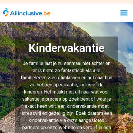
stressvrij en gezellig zijn. Boek daarom een
kindervakantie via onze aangesloten
partners op onze website en verblijf in een
kindvriendelijk hotel zonder al te diep in de
buidel te tasten.
Bekijk goedkoopste allinclusive
hotels