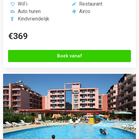
Izola Paradise
Sunny Beach, Bulgarije
4.2 (200+ Reviews)





Zwembad
Gratis WiFi
24/7 receptie
Bar
Aerobics
Sportschool
Kindvriendelijk
Airco
€419