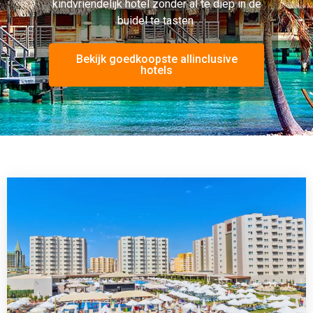
Grand Park Lara
Antalya, Turkije
4.6 (200+ Reviews)





Gratis WiFi
Café
Receptie
Kindvriendelijk
Roomservice
Auto verhuur
Strand
€410