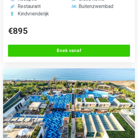
BLUE Palm Garden
Side, Turkije
4.8 (200+ Reviews)





Zwembad
Gratis WiFi
Kindvriendelijk
24/7 receptie
Onbeperkt eten
Auto verhuur
Sport en spel
Minigolf
€767