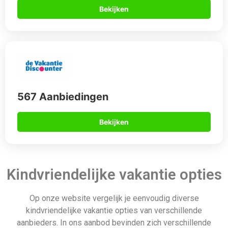
Op onze website vergelijk je eenvoudig diverse
kindvriendelijke vakantie opties van verschillende
aanbieders. In ons aanbod bevinden zich verschillende
kindvriendelijke vakanties zoals campingvakanties,
hotelvakanties en vakanties naar vakantieparken die
kindvriendelijk zijn. Daarnaast bieden wij via onze partners
ook een selectie aan luxe kindervakantie all inclusive
arrangementen aan. Wacht dus niet langer, bekijk snel ons
aanbod en ga binnenkort al op vakantie met de kinderen.
Daarom boek je via
Allinclusive.be