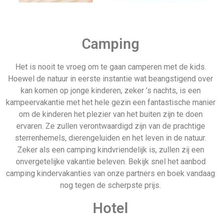
Hotel
Een kindvriendelijk hotel bevat meer dan alleen grote kamers,
een zwembad en kip met friet op het menu. De beste
kindvriendelijke hotels gaan veel verder dan dat en hebben
speciale kinderprogramma’s, spelletjes en activiteiten naast
hun gebruikelijke faciliteiten. Denk bijvoorbeeld aan midget
golf, een speciale spellenkamer en misschien zelfs een
kinderdisco. Op onze website vergelijk je eenvoudig de
meest kindvriendelijke hotels van onze partners en boek je
snel, eenvoudig en gemakkelijk een kindvriendelijk hotel naar
wens.
Vakantiepark
Vaak is het plannen van een kindervakantie al stressvol
genoeg, al helemaal als je je aan een budget probeert te
houden. Om deze reden zijn all inclusive vakantieparken een