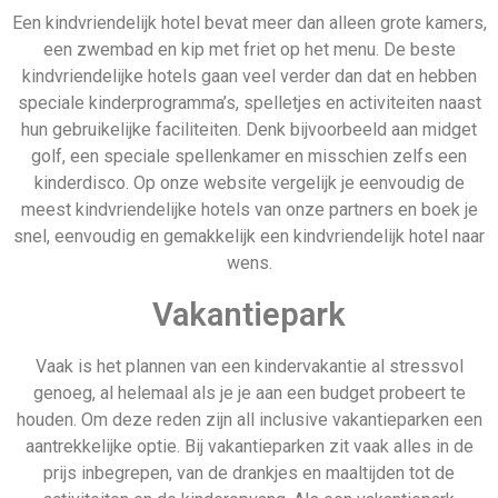
aantrekkelijke optie. Bij vakantieparken zit vaak alles in de
prijs inbegrepen, van de drankjes en maaltijden tot de
activiteiten en de kinderopvang. Als een vakantiepark
kindvriendelijk is hoef jij als ouder enkel maar achterover te
leunen, te ontspannen en kijken naar hoe je kinderen te tijd
van hun leven hebben.
Luxe kindervakantie all
inclusive
Je zou bijna denken dat het niet mogelijk is. Toch kunnen wij
via onze partners diverse luxe kindervakanties aanbieden
tegen een vaste, lage prijs. Door een luxe kindervakantie all
inclusive arrangement te boeken weet je van te voren waar je
aan toe bent en hoef je niet bang te zijn dat je achteraf nog
dient bij te betalen. De vlieg- of treintickets, de
overnachtingen en zelfs de maaltijden zitten in de prijs
inbegrepen. Op deze manier kun je veel tijd en geld besparen