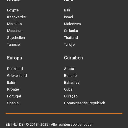
BE
|
NL
|
DE
- © 2013 - 2025 - Alle rechten voorbehouden
Blog
|
Sitemap
|
Over ons
|
Contact
|
Privacy Policy
| Allinclusive.be
Via welke operator boek jij het liefste
je
All inclusive vakantie?
Tui
Vakantiediscounter
Sunweb