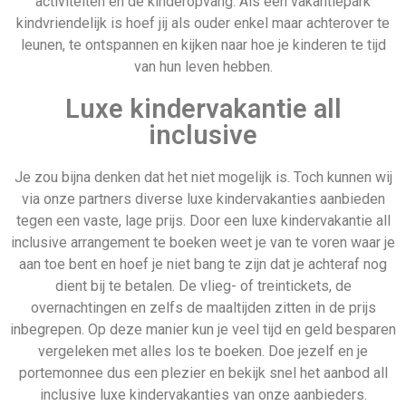
vergeleken met alles los te boeken. Doe jezelf en je
portemonnee dus een plezier en bekijk snel het aanbod all
inclusive luxe kindervakanties van onze aanbieders.
Laatste woorden
Wij hopen dat je door het lezen van deze gids op wat ideeën
bent gekomen. Er zijn immers genoeg manieren om vakantie
met kinderen te vieren. Je kunt een kindvriendelijk hotel
boeken, verblijven in een kindvriendelijk vakantiepark of zelfs
een heel luxe kindervakantie all inclusive arrangement
boeken. Waar je ook voor kiest, wij hebben op onze site een
breed scala aan diverse aanbiedingen van onze partners
beschikbaar. Met slechts enkele muisklikken bekijk en
vergelijk je deze aanbiedingen en boek je snel, veilig en
eenvoudig een leuke kindervakantie voor het hele gezin.
Onderneem dus direct actie en navigeer naar onze
aanbodpagina, waar je de verschillende kindervakanties 2022
met elkaar kunt vergelijken.