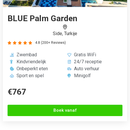
Boek vanaf
Op vakantie gaan met kinderen
Alles bij elkaar genomen is een kindvriendelijke vakantie
meer dan alleen een strandvakantie, een stedentrip of een
weekendje naar een pretpark. Het is een kans voor het hele
gezin om te leren en samen te groeien binnen een
alternatieve omgeving. Reizen met het hele gezin is een
geweldige kans voor de kinderen om kennis te maken met
verschillende bezienswaardigheden, smaken en culturen
terwijl ze toch nog gewoon bij papa en mama in de buurt zijn.
Thuis kan het leven aan ons voorbij gaan, dus waarom zou je
niet een minuutje pauzeren om even stil te staan ​​en te
begrijpen wat voor een leuke familietijd je kunt doorbrengen
door een kindervakantie te boeken? Bekijk snel ons aanbod