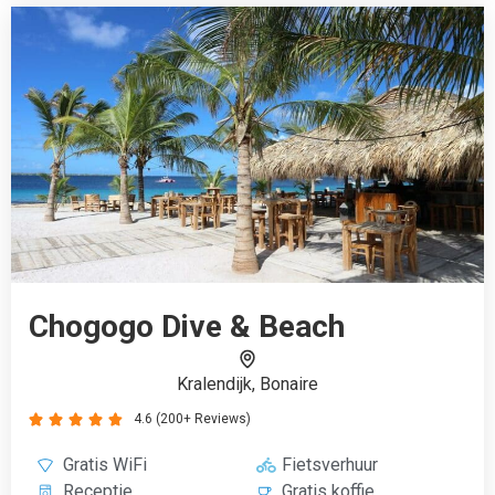
4.6 (200+ Reviews)





Gratis WiFi
Fietsverhuur
Receptie
Gratis koffie
Restaurant
Buitenzwembad
Kindvriendelijk
€895
Boek vanaf