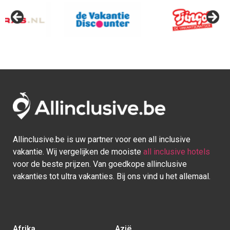
Afrika
Azië
Egypte
Bali
Kaapverdie
Israel
Marokko
Malediven
Mauritius
Sri lanka
Seychellen
Thailand
Tunesie
Turkije
Europa
Caraïben
Duitsland
Aruba
Griekenland
Bonaire
Italië
Bahamas
Kroatië
Cuba
Portugal
Curaçao
Spanje
Dominicaanse Republiek