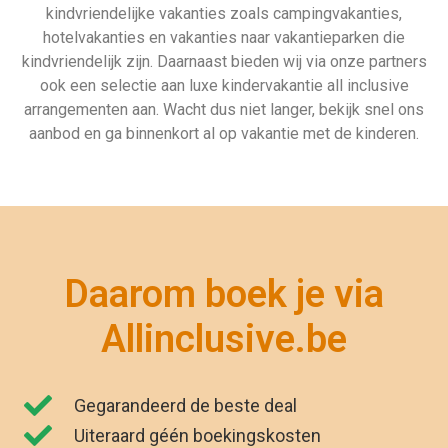
Gegarandeerd de beste deal
Uiteraard géén boekingskosten
Zekerheid van ANVR en SGR
Zeven dagen per week geopend
"Wij zijn net terug van vakantie. Het was