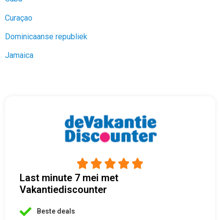
Curaçao
Dominicaanse republiek
Jamaica





Last minute 7 mei met
Vakantiediscounter
Beste deals
Goedkoop en goed