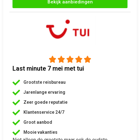





Last minute 7 mei met tui
Grootste reisbureau
Jarenlange ervaring
Zeer goede reputatie
Klantenservice 24/7
Groot aanbod
Mooie vakanties
Niet alleen de grootste maar ook de oudste
reisorganisatie van Nederland is TUI, met ruim 2.800