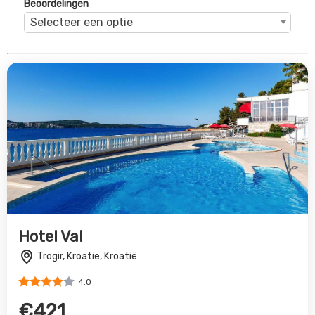
4.0
€421
Bekijk Deal
Maistra Resort Funtana