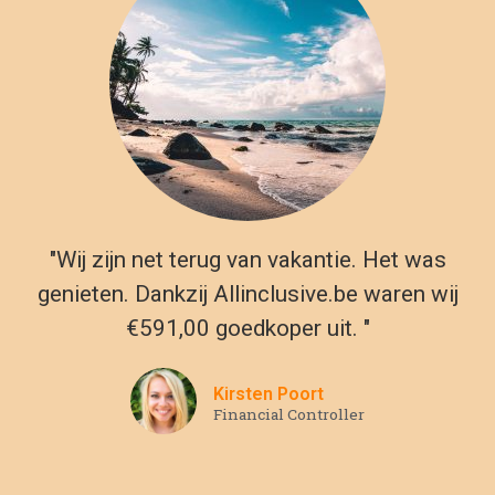
Andere all in vakantie
bestemmingen in Kroatië
Umag
Een selecte groep is misschien niet geïnteresseerd in een
all-inclusive resort waar eten en drinken dag en nacht gratis
zijn, maar veel mensen zouden dat graag hebben tijdens hun
vakantie. Als je een van die mensen bent die naar zo’n
droomreis verlangen, overweeg dan Kroatië als je volgende
prachtige bestemming. Tijdens je verblijf in Kroatië kun je