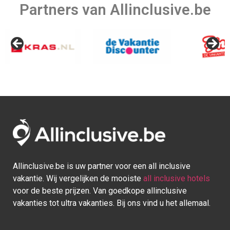
vakanties tot ultra vakanties. Bij ons vind u het allemaal.
Afrika
Azië
Egypte
Bali
Kaapverdie
Israel
Marokko
Malediven
Mauritius
Sri lanka
Seychellen
Thailand
Tunesie
Turkije
Europa
Caraïben
Duitsland
Aruba
Griekenland
Bonaire
Italië
Bahamas
Kroatië
Cuba