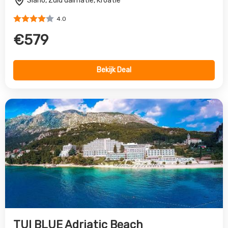
TUI BLUE Adriatic Beach
Zivogosce, Midden Dalmatie, Kroatie
4.0
€343
Bekijk Deal
Vorige
Volgende
All inclusive reis naar Kroatië