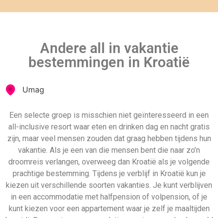
kiezen uit verschillende soorten vakanties. Je kunt verblijven
in een accommodatie met halfpension of volpension, of je
kunt kiezen voor een appartement waar je zelf je maaltijden
bereidt. De soorten accommodatie en reizen worden bepaald
door hoeveel luxe je wilt ervaren tijdens je vakantie. Vliegen
naar Kroatië is de gemakkelijkste methode; met de auto
komen is echter ook een populaire keuze.
Andere populaire all inclusive
vakantie landen
Jongerenvakantie
Mauritius