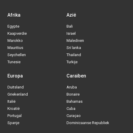
Portugal
Curaçao
Spanje
Dominicaanse Republiek
BE
|
NL
|
DE
- © 2013 - 2025 - Alle rechten voorbehouden
Blog
|
Sitemap
|
Over ons
|
Contact
|
Privacy Policy
| Allinclusive.be
Via welke operator boek jij het liefste
je
All inclusive vakantie?
Tui