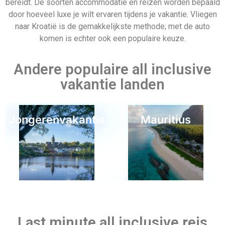
Curaçao
Wandelvakantie
Last minute all inclusive reis
naar Kroatië
Er zijn verschillende manieren om Kroatië te bereiken als je
besloten hebt dat dat je volgende bestemming is. Je kunt er
Belgie
Cambodja
zelf naartoe rijden; dat is een heel rustige manier van reizen
en je krijgt alle tijd om tijdens je reis van het landschap te
genieten. Maar soms willen mensen zich liever niet
bezighouden met al het plannen en rijden, dus in dat geval is
last minute vliegen altijd een optie. Je kunt kiezen voor een
vertrek vanaf een luchthaven bij je in de buurt of een
luchthaven in een ander land. Je hebt ook de keuze tussen
Huwelijksreis
deze opties voor last minute plannen. Hoewel last minute
vluchten misschien wat stressvoller zijn, hoef je je reis niet
maanden vooraf te plannen om ervan te kunnen genieten. Ja,
de stress van het reizen is het altijd waard wanneer je je