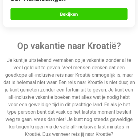
weg te gaan, vrees dan niet! Je kunt nog steeds geweldige
kortingen krijgen via de vele all-inclusive last minutes in
Kroatië. Dus wanneer reis jij naar Kroatië?
Daarom boek je via
Allinclusive.be
Gegarandeerd de beste deal
Uiteraard géén boekingskosten
Zekerheid van ANVR en SGR
Zeven dagen per week geopend