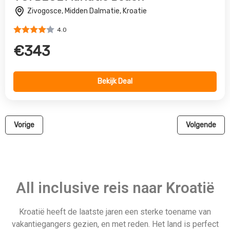
Kroatië heeft de laatste jaren een sterke toename van
vakantiegangers gezien, en met reden. Het land is perfect
voor alle soorten bezoekers; of je nu wilt relaxen op het
strand, weelderige groene bossen wilt verkennen of wilt
wandelen in de bergen, Kroatië heeft het allemaal. Kroatië
heeft niet alleen het grootste deel van het jaar prachtig weer,
maar biedt ook een all-inclusive pakket dat moeilijk te
overtreffen is. Met andere woorden: het heeft alles wat je
nodig hebt voor een zorgeloos en ontspannen uitje! Ervaar
zelf de unieke cultuur en natuurlijke schoonheid van Bosnië &
Herzegovina door er vandaag nog heen te reizen.
Bekijk direct onze all reizen
naar Kroatië