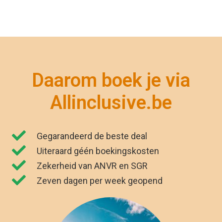
"Wij zijn net terug van vakantie. Het was
genieten. Dankzij Allinclusive.be waren wij
€591,00 goedkoper uit. "
Kirsten Poort
Financial Controller