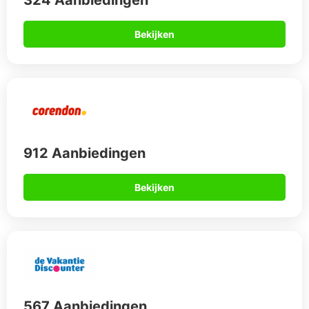
567 Aanbiedingen
Bekijken
Op vakantie naar Kroatië?
Je kunt je uitstekend vermaken op je vakantie zonder al te
veel geld uit te geven. Veel mensen denken dat een
goedkope all-inclusive reis naar Kroatië onmogelijk is, maar
dat is helemaal niet waar. Een reis naar Kroatië is niet duur, en
je kunt genieten zonder een fortuin uit te geven. Je kunt een
all-inclusive vakantie boeken met alles wat je nodig hebt
voor een geweldige tijd in dit prachtige land. En als je het
type persoon bent dat vaak op het laatste moment besluit