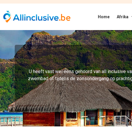
Home
Afrika
U heeft vast wel eens gehoord van all inclusive vak
zwembad of tijdens de zonsondergang op prachtige p