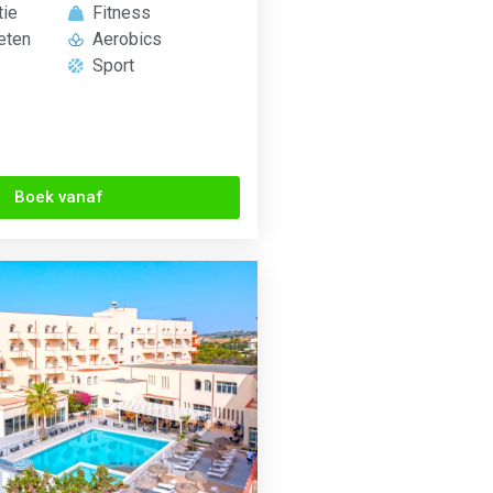
eten
Aerobics
Sport
Boek vanaf