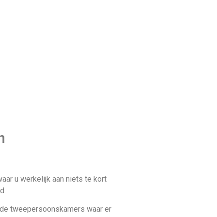
n
aar u werkelijk aan niets te kort
d.
uit de tweepersoonskamers waar er
r. Wilt u met het hele gezin op
ken over twee slaapkamers.