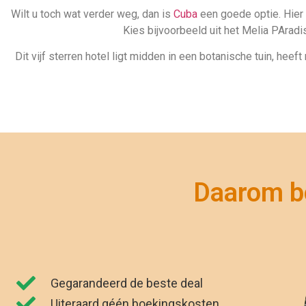
Kies bijvoorbeeld uit het Melia PArad
Dit vijf sterren hotel ligt midden in een botanische tuin, he
Daarom bo
Gegarandeerd de beste deal
Uiteraard géén boekingskosten
Zekerheid van ANVR en SGR