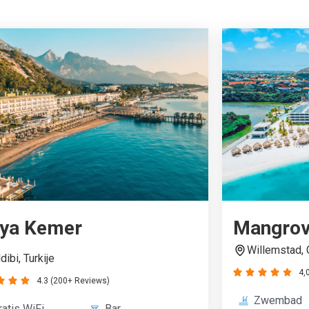
aya Kemer
Mangrov
Willemstad, 
dibi, Turkije
4,





4.3 (200+ Reviews)



Zwembad
ratis WiFi
Bar
24/7 recep
eceptie
Gratis koffie