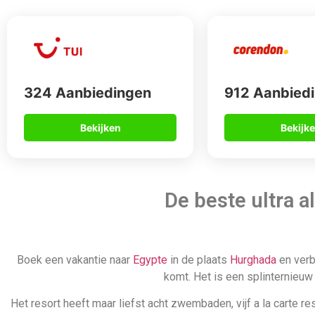
324 Aanbiedingen
912 Aanbied
Bekijken
Bekijk
De beste ultra 
Boek een vakantie naar
Egypte
in de plaats
Hurghada
en verbl
komt. Het is een splinternieuw 
Het resort heeft maar liefst acht zwembaden, vijf a la carte 
aan niets ontbreekt, bijvoorbeeld een balkon, terras, televis
vakantie dan heeft dit prachtige resort ook familie ka