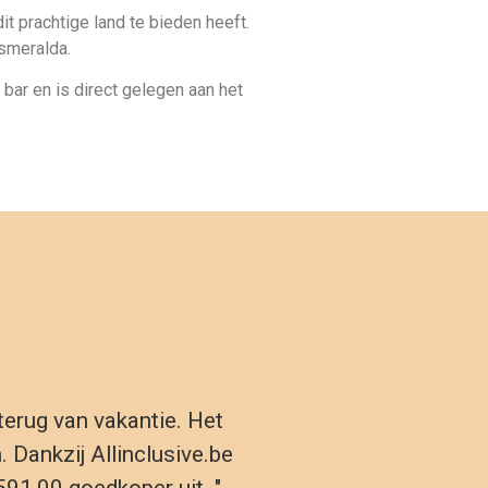
Esmeralda.
 bar en is direct gelegen aan het
t terug van vakantie. Het
 Dankzij Allinclusive.be
591,00 goedkoper uit. "