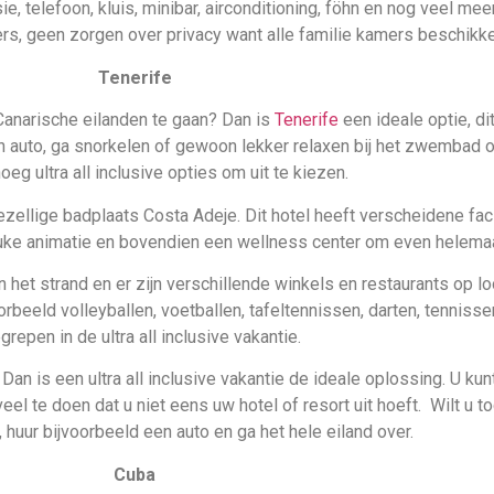
Tenerife
Canarische eilanden te gaan? Dan is
Tenerife
een ideale optie, di
n auto, ga snorkelen of gewoon lekker relaxen bij het zwembad o
oeg ultra all inclusive opties om uit te kiezen.
ezellige badplaats Costa Adeje. Dit hotel heeft verscheidene facil
euke animatie en bovendien een wellness center om even helemaal
 het strand en er zijn verschillende winkels en restaurants op lo
rbeeld volleyballen, voetballen, tafeltennissen, darten, tennissen
grepen in de ultra all inclusive vakantie.
n is een ultra all inclusive vakantie de ideale oplossing. U kun
oveel te doen dat u niet eens uw hotel of resort uit hoeft. Wilt 
 huur bijvoorbeeld een auto en ga het hele eiland over.
Cuba
unt u ultra all inclusive verblijven en toch ook genieten van wat d