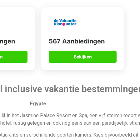
ingen
567 Aanbiedingen
en
Bekijken
all inclusive vakantie bestemminge
Egypte
ijf in het Jasmine Palace Resort en Spa, een vijf sterren resort w
hotel, rustig gelegen en ook nog eens aan een paradijselijk stran
restaurants en verschillende soorten kamers. Kies bijvoorbeeld 
ie, telefoon, kluis, minibar, airconditioning, föhn en nog veel mee
mers, geen zorgen over privacy want alle familie kamers beschik