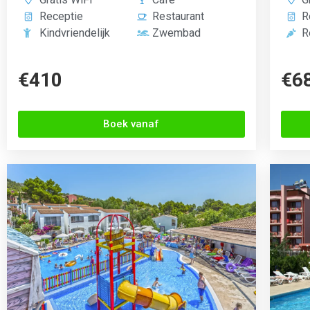
Kindvriendelijk
Zwembad
R
€410
€6
Boek vanaf