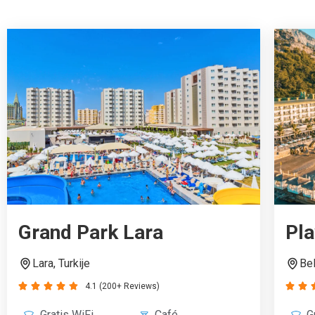
Grand Park Lara
Pl
Lara, Turkije
Bel
4.1 (200+ Reviews)







Gratis WiFi
Café
G
Receptie
Restaurant
R