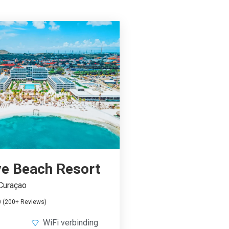
e Beach Resort
Curaçao
0 (200+ Reviews)
WiFi verbinding
tie
Fitness