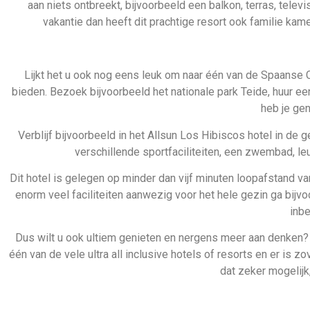
Lijkt het u ook nog eens leuk om naar één van de Spaanse 
bieden. Bezoek bijvoorbeeld het nationale park Teide, huur ee
heb je gen
Verblijf bijvoorbeeld in het Allsun Los Hibiscos hotel in de g
verschillende sportfaciliteiten, een zwembad, l
Dit hotel is gelegen op minder dan vijf minuten loopafstand van
enorm veel faciliteiten aanwezig voor het hele gezin ga bijvoo
inbe
Dus wilt u ook ultiem genieten en nergens meer aan denken? Da
één van de vele ultra all inclusive hotels of resorts en er is z
dat zeker mogelijk,
Wilt u toch wat verder weg, dan is
Cuba
een goede optie. Hier k