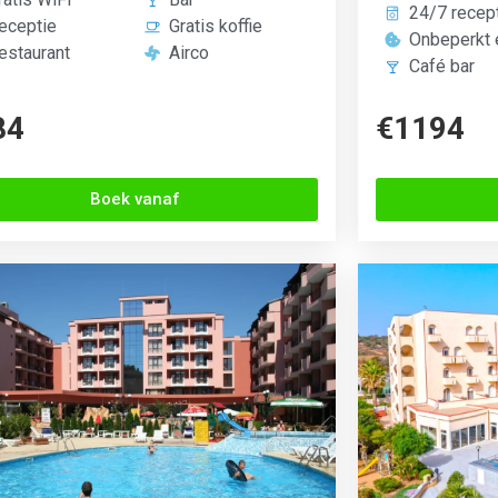
Onbeperkt 
estaurant
Airco
Café bar
84
€1194
Boek vanaf