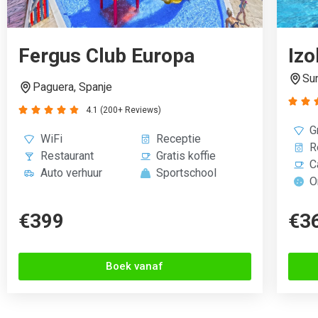
Fergus Club Europa
Izo
Sun
Paguera, Spanje


4.1 (200+ Reviews)





G
WiFi
Receptie
R
Restaurant
Gratis koffie
C
Auto verhuur
Sportschool
O
€399
€3
Boek vanaf