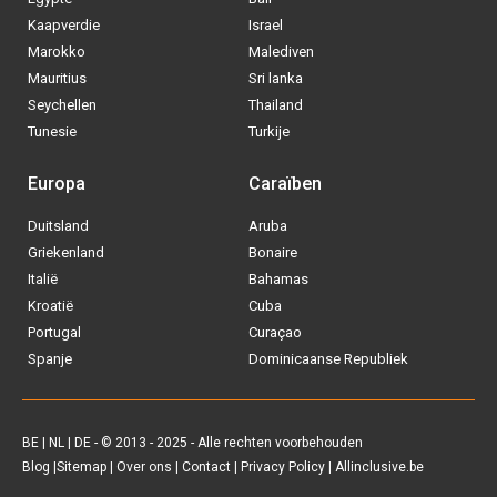
Kaapverdie
Israel
Marokko
Malediven
Mauritius
Sri lanka
Seychellen
Thailand
Tunesie
Turkije
Europa
Caraïben
Duitsland
Aruba
Griekenland
Bonaire
Italië
Bahamas
Kroatië
Cuba
Portugal
Curaçao
Spanje
Dominicaanse Republiek
BE
|
NL
|
DE
- © 2013 - 2025 - Alle rechten voorbehouden
Blog
|
Sitemap
|
Over ons
|
Contact
|
Privacy Policy
| Allinclusive.be