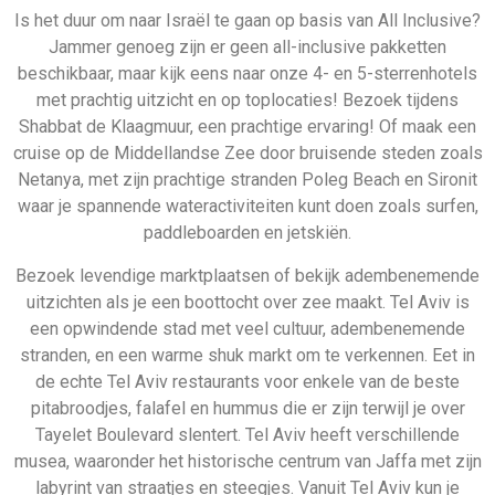
Is het duur om naar Israël te gaan op basis van All Inclusive?
Jammer genoeg zijn er geen all-inclusive pakketten
beschikbaar, maar kijk eens naar onze 4- en 5-sterrenhotels
met prachtig uitzicht en op toplocaties! Bezoek tijdens
Shabbat de Klaagmuur, een prachtige ervaring! Of maak een
cruise op de Middellandse Zee door bruisende steden zoals
Netanya, met zijn prachtige stranden Poleg Beach en Sironit
waar je spannende wateractiviteiten kunt doen zoals surfen,
paddleboarden en jetskiën.
Bezoek levendige marktplaatsen of bekijk adembenemende
uitzichten als je een boottocht over zee maakt. Tel Aviv is
een opwindende stad met veel cultuur, adembenemende
stranden, en een warme shuk markt om te verkennen. Eet in
de echte Tel Aviv restaurants voor enkele van de beste
pitabroodjes, falafel en hummus die er zijn terwijl je over
Tayelet Boulevard slentert. Tel Aviv heeft verschillende
musea, waaronder het historische centrum van Jaffa met zijn
labyrint van straatjes en steegjes. Vanuit Tel Aviv kun je