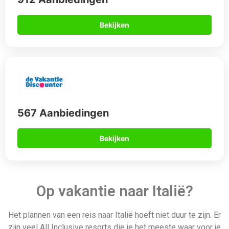
Het plannen van een reis naar Italië hoeft niet duur te zijn. Er
zijn veel All Inclusive resorts die je het meeste waar voor je
geld geven. Of je nu op zoek bent naar prachtige steden als
Rome en Verona of gewoon wilt ontspannen op een van de
vele gezellige campings, er is voor elk wat wils in dit mooie
land. Breng je volgende vakantie door in Italië! Ontspan in de
spa, geniet van massages en ruime zwembaden, probeer
watersportactiviteiten uit, drink heerlijke Italiaanse wijnen en
smul van de beste keuken ter wereld. Bekijk vandaag nog
onze volwassenen- of gezinsvriendelijke Italië vakanties!
Reizen naar Italië
Een vakantie naar Italië kan op vele manieren, maar voor een
zorgeloze reis is all-inclusive de beste oplossing. Uw vlucht