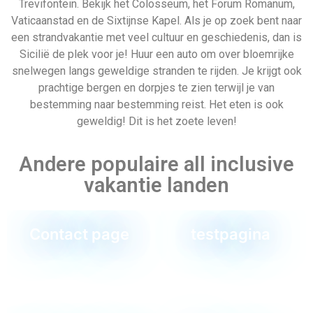
Jongerenvakantie
Macedonie
Last minute all inclusive reis
naar Italië
Er zijn rechtstreekse vluchten naar Italië vanaf de
luchthavens van Eindhoven, Schiphol en Rotterdam, dus je
Vertrek datum
Sitemap
kunt binnen een paar uur op je bestemming zijn. En met onze
Last Minute Italië All Inclusive aanbiedingen, self-drive
vakanties en andere aanbiedingen voor fascinerende
rondreizen, kun je meteen van je vakantie gaan genieten!
Partners van Allinclusive.be
Jamaica