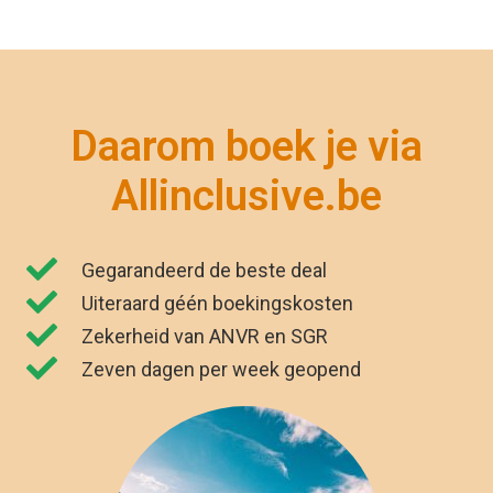
"Wij zijn net terug van vakantie. Het was
genieten. Dankzij Allinclusive.be waren wij
€591,00 goedkoper uit. "
Kirsten Poort
Financial Controller