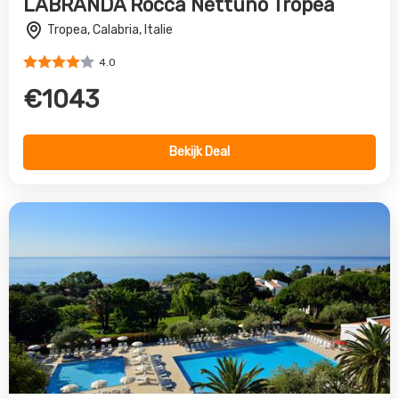
Naxos Beach
Giardini Naxos, Sicilie, Italie
4.0
€1058
Bekijk Deal
Vorige
Volgende