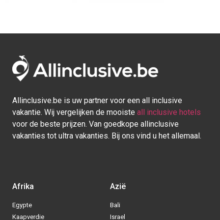
Afrika
Azië
Egypte
Bali
Kaapverdie
Israel
Marokko
Malediven
Mauritius
Sri lanka
Seychellen
Thailand
Tunesie
Turkije
Europa
Caraïben
Duitsland
Aruba
Griekenland
Bonaire
Italië
Bahamas
Kroatië
Cuba
Portugal
Curaçao
Spanje
Dominicaanse Republiek
BE
|
NL
|
DE
- © 2013 - 2025 - Alle rechten voorbehouden