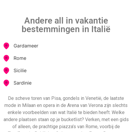
enkele voorbeelden van wat Italië te bieden heeft. Welke
andere plaatsen staan op je bucketlist? Verken, met een gids
of alleen, de prachtige piazza’s van Rome, voorbij de
Trevifontein. Bekijk het Colosseum, het Forum Romanum,
Vaticaanstad en de Sixtijnse Kapel. Als je op zoek bent naar
een strandvakantie met veel cultuur en geschiedenis, dan is
Sicilië de plek voor je! Huur een auto om over bloemrijke
snelwegen langs geweldige stranden te rijden. Je krijgt ook
prachtige bergen en dorpjes te zien terwijl je van
bestemming naar bestemming reist. Het eten is ook
geweldig! Dit is het zoete leven!
Andere populaire all inclusive
vakantie landen
Contact page
testpagina