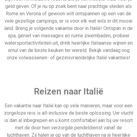
is dan al inbegrepen en u komt comfortabel aan bij uw resort
met de door hen verzorgde pendeldienst vanaf de
luchthaven. Zij halen je op van de luchthaven na je heerlijke
tijd in Italië en zetten je af voor de deur van je hotel.
Als je van plan bent meerdere sites te bezoeken of in een
landelijker gebied van Italië te verblijven, is het belangrijk om
een auto tot je beschikking te hebben. Je kunt er een huren
bij aankomst of je eigen auto van thuis meenemen. Breng
daarna, om het meeste uit je reis te halen, minstens één
nacht door in elke tussenstop in Italië. Als je naar een eiland
als Sicilië in Italië gaat, is vliegen helaas noodzakelijk.
Er zijn verschillende luchthavens waar je naartoe kunt reizen
in Italië. In Nederland bieden Schiphol en Eindhoven
rechtstreekse vluchten naar Italië. Rome, Milaan, Napels en
andere populaire bestemmingen zoals Sardinië en Sicilië
hebben ook allemaal hun eigen luchthavens. Dit betekent dat
als je eenmaal in Italië bent aangekomen, je hotel