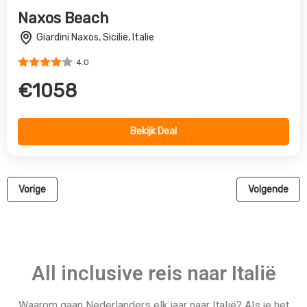
All inclusive reis naar Italië
Waarom gaan Nederlanders elk jaar naar Italië? Als je het
iemand vraagt, krijgen ze allemaal een twinkeling in hun ogen!
Vanwege de herinneringen aan vroegere vakanties met
prachtige landschappen, gastvrije Italiaanse families, heerlijk
eten, zomeravonden slenterend door schattige dorpjes en
langs rotsachtige stranden. Kies dit jaar voor een
ontspannende All Inclusive vakantie in Italië en laat je echt
verwennen! Of maak een fascinerende rondreis en huur een
auto! Rijd rond in Veneto met het prachtige blauwe
Gardameer en zijn authentieke dorpjes zoals Limone sul
Garda en Desenzana del Garda. Vind hier de beste pretparken
voor wie met het gezin op vakantie gaat! In Italië mag je een
bezoek aan Venetië met het opmerkelijke San Marcoplein en
de basiliek en de onvergetelijke kanalen niet missen. Iets
zuidelijker liggen de eilanden Sardinië en Sicilië met
prachtige baaien en schitterende badplaatsen waar je