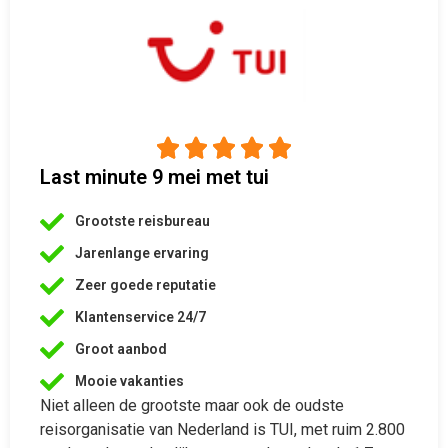





Last minute 9 mei met tui
Grootste reisbureau
Jarenlange ervaring
Zeer goede reputatie
Klantenservice 24/7
Groot aanbod
Mooie vakanties
Niet alleen de grootste maar ook de oudste
reisorganisatie van Nederland is TUI, met ruim 2.800
medewerkers. Jaarlijks gaan er dan ook zo’n 1.7
miljoen reizigers met TUI op vakantie
Bekijk aanbiedingen