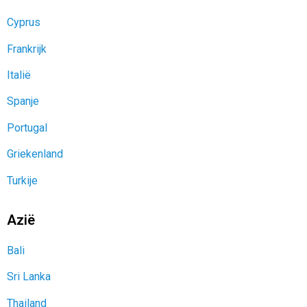
Spanje
Portugal
Griekenland
Turkije
Azië
Bali
Sri Lanka
Thailand
Cambodja
Verenigde Arabische Emiraten
Malediven