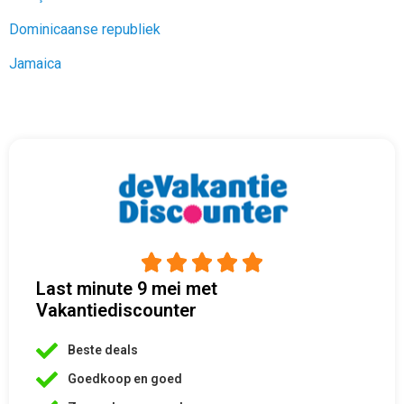





Last minute 9 mei met
Vakantiediscounter
Beste deals
Goedkoop en goed
Zeven dag per week
Altijd beschikbaar
Beste last minutes
Goede hulp
Vakantiediscounter is een van de grootste