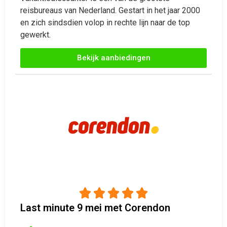





Last minute 9 mei met Corendon
Altijd goede deals
Geweldige totaalpakketen
Attente klantenservice
Voor iedere doelgroep