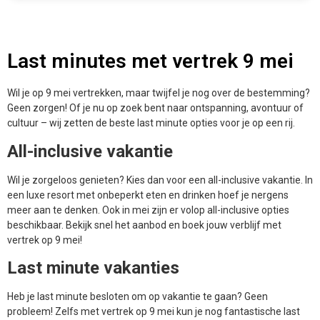
Geen zorgen! Of je nu op zoek bent naar ontspanning, avontuur of
cultuur – wij zetten de beste last minute opties voor je op een rij.
All-inclusive vakantie
Wil je zorgeloos genieten? Kies dan voor een all-inclusive vakantie. In
een luxe resort met onbeperkt eten en drinken hoef je nergens
meer aan te denken. Ook in mei zijn er volop all-inclusive opties
beschikbaar. Bekijk snel het aanbod en boek jouw verblijf met
vertrek op 9 mei!
Last minute vakanties
Heb je last minute besloten om op vakantie te gaan? Geen
probleem! Zelfs met vertrek op 9 mei kun je nog fantastische last
minute deals vinden. Of je nu een tropische bestemming kiest of
een korte getaway dichter bij huis, wij helpen je om snel de beste
optie te vinden.
Zonvakantie
Toe aan een vakantie vol zon, zee en strand? Boek een last minute