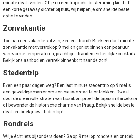
zonvakantie met vertrek op 9 mei en geniet binnen een paar uur
van warme temperaturen, prachtige stranden en heerlijke cocktails.
Bekijk ons aanbod en vertrek binnenkort naar de zon!
Stedentrip
Even een paar dagen weg? Een last minute stedentrip op 9 mei is
een geweldige manier om een nieuwe stad te ontdekken. Dwaal
door de sfeervolle straten van Lissabon, proef de tapas in Barcelona
of bewonder de historische charme van Praag. Bekijk snel de beste
deals en boek jouw stedentrip!
Rondreis
Wil je écht iets bijzonders doen? Ga op 9 mei op rondreis en ontdek
meerdere bestemmingen in één trip. Of je nu kiest voor een roadtrip
door Toscane, een trektocht door Scandinavië of een exotische reis
naar Azië, wij helpen je de perfecte last minute rondreis te vinden.
Bekijk de mogelijkheden en boek jouw droomreis!