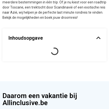
Inhoudsopgave
Daarom een vakantie bij
Allinclusive.be
Een last minute vakantie betekent snel boeken en direct genieten.
Wil je zonder stress op reis? Bij AllInclusive vind je de beste en
meest betrouwbare vakantiedeals voor een ontspannen vakantie.
Of je nu op zoek bent naar een gezinsvakantie, een luxe all-inclusive
of een zonnige getaway, wij hebben de beste aanbiedingen voor