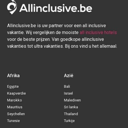
voor de beste prijzen. Van goedkope allinclusive
vakanties tot ultra vakanties. Bij ons vind u het allemaal.
Afrika
Azië
Egypte
Bali
Kaapverdie
Israel
Marokko
Malediven
Mauritius
Sri lanka
Seychellen
Thailand
Tunesie
Turkije
Europa
Caraïben
Duitsland
Aruba
Griekenland
Bonaire
Italië
Bahamas
Kroatië
Cuba