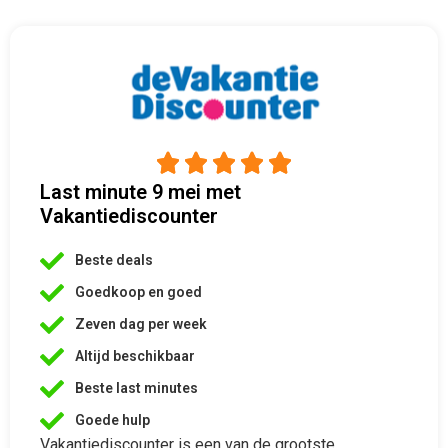





Last minute 9 mei met
Vakantiediscounter
Beste deals
Goedkoop en goed
Zeven dag per week
Altijd beschikbaar
Beste last minutes
Goede hulp
Vakantiediscounter is een van de grootste
reisbureaus van Nederland. Gestart in het jaar 2000
en zich sindsdien volop in rechte lijn naar de top
gewerkt.
Bekijk aanbiedingen