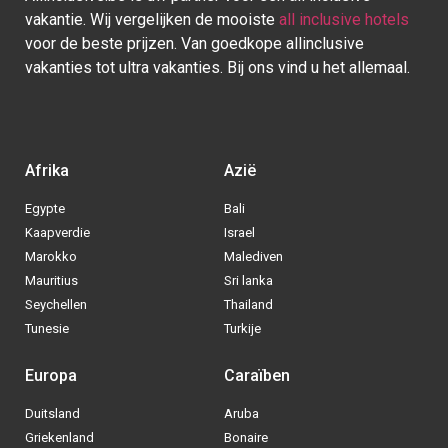
vakantie. Wij vergelijken de mooiste
all inclusive hotels
voor de beste prijzen. Van goedkope allinclusive
vakanties tot ultra vakanties. Bij ons vind u het allemaal.
Afrika
Azië
Egypte
Bali
Kaapverdie
Israel
Marokko
Malediven
Mauritius
Sri lanka
Seychellen
Thailand
Tunesie
Turkije
Europa
Caraïben
Duitsland
Aruba
Griekenland
Bonaire