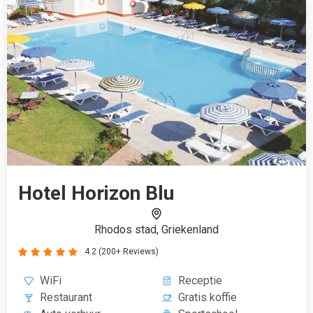
WiFi
Receptie
Restaurant
Gratis koffie
Auto verhuur
Sportschool
€1032
Boek vanaf