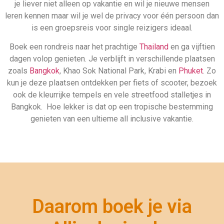
Daarom boek je via
Allinclusive.be
Gegarandeerd de beste deal
Uiteraard géén boekingskosten
Zekerheid van ANVR en SGR
Zeven dagen per week geopend