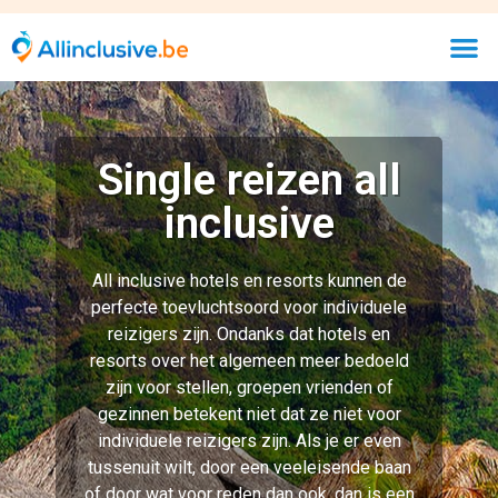
individuele reizigers zijn. Als je er even
tussenuit wilt, door een veeleisende baan
of door wat voor reden dan ook, dan is een
all inclusive solo vakantie misschien wel
wat u precies nodig heeft.
Bekijk goedkoopste allinclusive
hotels