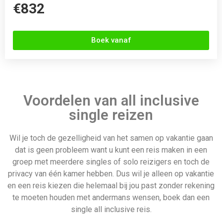
te moeten houden met andermans wensen, boek dan een
single all inclusive reis.
Het is ook ideaal om nieuwe mensen te ontmoeten en een
nieuw avontuur aan te gaan. Je kunt heerlijk genieten in een
all inclusive hotel of resort, niet hoeven te koken of
boodschappen te doen en zo tijd overhouden om leuke
activiteiten te beleven. Je kunt kiezen om alleen een
lang
weekend all inclusive
weg te gaan, of om op vakantie te gaan
en helemaal tot rust te komen en lekker te ontspannen bij het
zwembad of aan het strand of er op uit en nieuwe avonturen
beleven.
Bekijk direct de goedkoopste