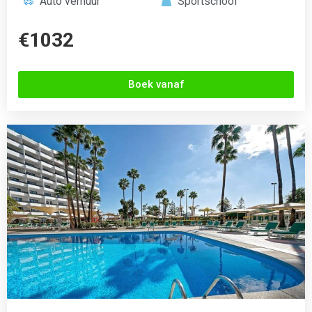
Ericeira surf house
Ericeira, Portugal
4.1 (200+ Reviews)





Gratis WiFi
Airco
Receptie
Café
Restaurant
Auto huren
€1132
Boek vanaf