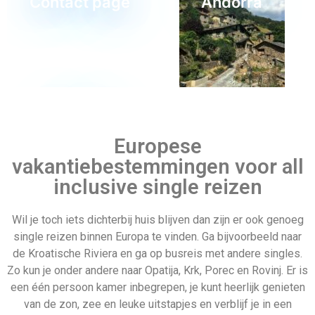
Zo kun je onder andere naar Opatija, Krk, Porec en Rovinj. Er is
een één persoon kamer inbegrepen, je kunt heerlijk genieten
van de zon, zee en leuke uitstapjes en verblijf je in een
uitstekend hotel aan de kust.
Malediven
Alles is inclusief dus hoef je, je geen zorgen meer te maken
over wat te koken of boodschappen doen. Je kunt je zo
volledig storten op het hebben van de meest ultieme en
relaxte vakantie in een prachtig land zoals
Kroatië
. Ook kun je
single actieve reizen vinden zoals wandel, fiets en
zeilreizen. Je kunt kiezen voor een single bus (rond) reis,
een vliegreis of één van de vele andere opties. Ga
bijvoorbeeld naar
Sri Lanka
, Andalusië, Gibraltar,
Marokko
of
misschien wel Jordanië.
Er zal altijd wel een single reis tussen staan wat jouw
aanspreekt. Dus waar wacht je nog op, boek vandaag nog een
all inclusive single reis om nooit meer te vergeten!