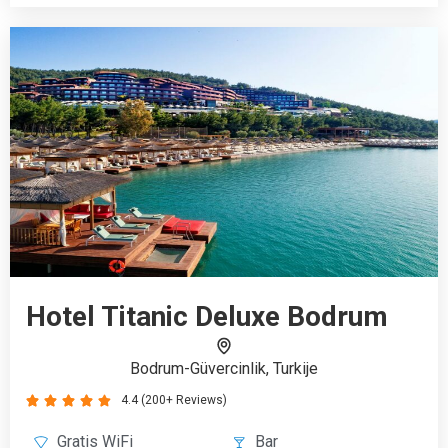
4.4 (200+ Reviews)





Gratis WiFi
Bar
Receptie
Gratis koffie
Restaurant
Airco
€1824
Boek vanaf