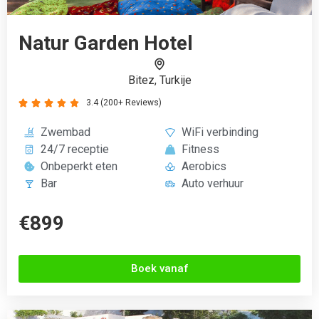
Hotel Horizon Blu
Rhodos stad, Griekenland
4.2 (200+ Reviews)




