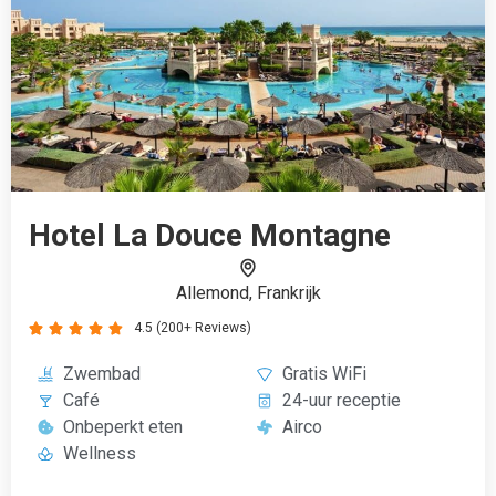
Onbeperkt eten
Airco
Wellness
€832
Boek vanaf
Voordelen van all inclusive
single reizen
Wil je toch de gezelligheid van het samen op vakantie gaan
dat is geen probleem want u kunt een reis maken in een
groep met meerdere singles of solo reizigers en toch de
privacy van één kamer hebben. Dus wil je alleen op vakantie
en een reis kiezen die helemaal bij jou past zonder rekening