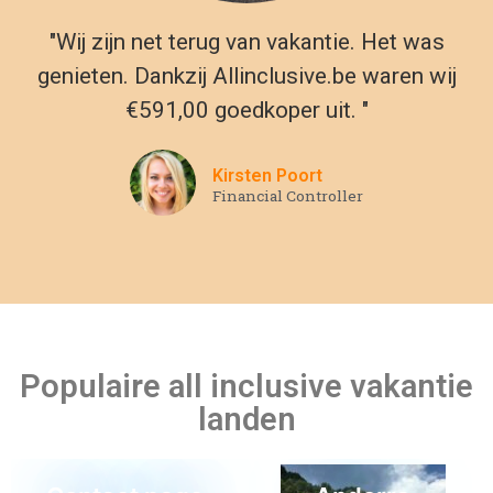
landen
Contact page
Andorra
Sitemap
Tunesie
Europese
vakantiebestemmingen voor all
inclusive single reizen
Wil je toch iets dichterbij huis blijven dan zijn er ook genoeg
Last minute 6 mei
Kaapverdie
single reizen binnen Europa te vinden. Ga bijvoorbeeld naar
de Kroatische Riviera en ga op busreis met andere singles.