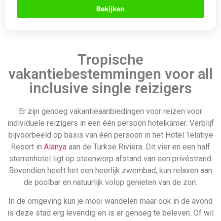
In de omgeving kun je mooi wandelen maar ook in de avond
is deze stad erg levendig en is er genoeg te beleven. Of wil
je liever niet alleen op vakantie en wil je nieuwe mensen
leren kennen maar wil je wel de privacy voor één persoon dan
is een groepsreis voor single reizigers ideaal.
Boek een rondreis naar het prachtige
Thailand
en ga vijftien
dagen volop genieten. Je verblijft in verschillende plaatsen
zoals
Bangkok
, Khao Sok National Park, Krabi en
Phuket
. Zo
kun je deze plaatsen ontdekken per fiets of scooter, bezoek
ook de kleurrijke tempels en vele streetfood stalletjes in
Bangkok. Hoe lekker is dat op een tropische bestemming
genieten van een ultieme all inclusive vakantie.