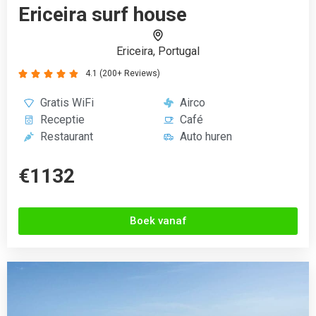
Hotel La Douce Montagne
Allemond, Frankrijk
4.5 (200+ Reviews)





Zwembad
Gratis WiFi
Café
24-uur receptie