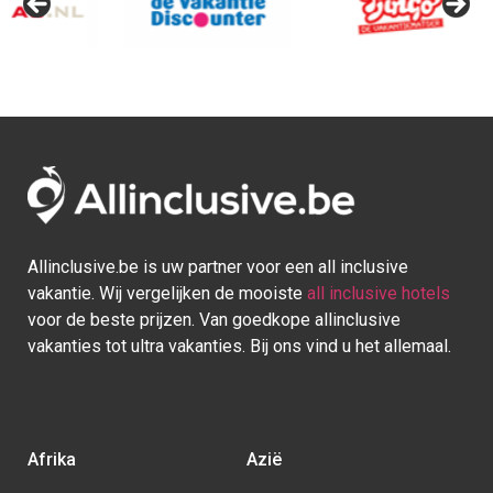
Afrika
Azië
Egypte
Bali
Kaapverdie
Israel
Marokko
Malediven
Mauritius
Sri lanka
Seychellen
Thailand
Tunesie
Turkije
Europa
Caraïben
Duitsland
Aruba
Griekenland
Bonaire
Italië
Bahamas
Kroatië
Cuba
Portugal
Curaçao
Spanje
Dominicaanse Republiek