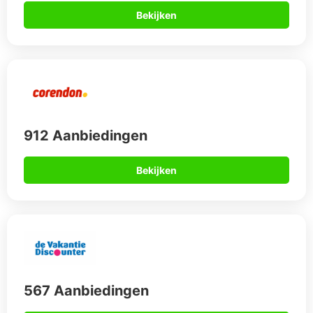
567 Aanbiedingen
Bekijken
Tropische
vakantiebestemmingen voor all
inclusive single reizigers
Er zijn genoeg vakantieaanbiedingen voor reizen voor
individuele reizigers in een één persoon hotelkamer. Verblijf
bijvoorbeeld op basis van één persoon in het Hotel Telatiye
Resort in
Alanya
aan de Turkse Riviera. Dit vier en een half
sterrenhotel ligt op steenworp afstand van een privéstrand.
Bovendien heeft het een heerlijk zwembad, kun relaxen aan
de poolbar en natuurlijk volop genieten van de zon.