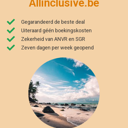
"Wij zijn net terug van vakantie. Het was
genieten. Dankzij Allinclusive.be waren wij
€591,00 goedkoper uit. "
Kirsten Poort
Financial Controller
Populaire all inclusive vakantie