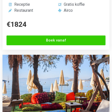
Natur Garden Hotel
Bitez, Turkije
3.4 (200+ Reviews)





Zwembad
WiFi verbinding
24/7 receptie
Fitness
Onbeperkt eten
Aerobics
Bar
Auto verhuur
€899
Boek vanaf