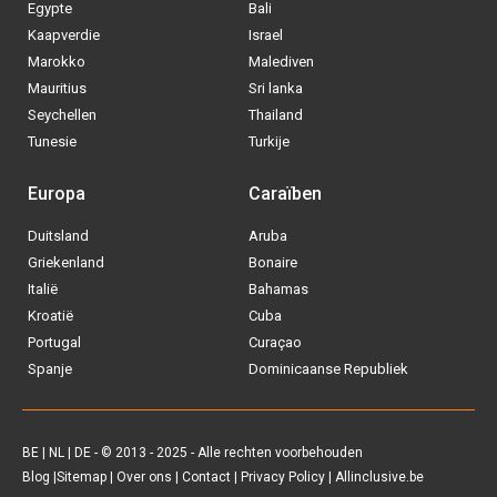
BE
|
NL
|
DE
- © 2013 - 2025 - Alle rechten voorbehouden
Blog
|
Sitemap
|
Over ons
|
Contact
|
Privacy Policy
| Allinclusive.be
Via welke operator boek jij het liefste
je
All inclusive vakantie?
Tui
Vakantiediscounter
Sunweb
D-reizen