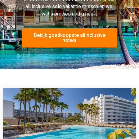
Hotel Barcelo Margaritas
Playa del Inglés, Spanje
4.1 (200+ Reviews)





Gratis WiFi
Café
Receptie
Restaurant
Auto verhuur
Zwembad
€871