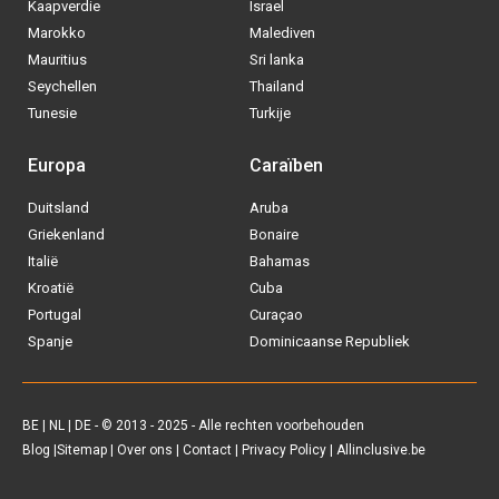
BE
|
NL
|
DE
- © 2013 - 2025 - Alle rechten voorbehouden
Blog
|
Sitemap
|
Over ons
|
Contact
|
Privacy Policy
| Allinclusive.be
Via welke operator boek jij het liefste
je
All inclusive vakantie?
Tui
Vakantiediscounter