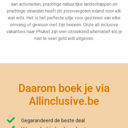
Gegarandeerd de beste deal
Uiteraard géén boekingskosten
Zekerheid van ANVR en SGR
Zeven dagen per week geopend