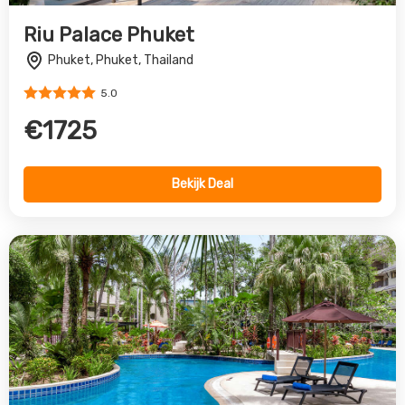
Holiday Inn Resort Phuket Surin
Beach
Surin Beach, Phuket, Thailand
4.0
€2061
Bekijk Deal
Vorige
Volgende