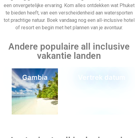
Aruba
Thailand
Last minute all inclusive reis
naar Phuket
Dit is het moment om een last minute all-inclusive vakantie
naar Phuket te boeken. Als je moe bent van de dagelijkse
Last minute 25
Last minute 24
sleur in Nederland en verlangt naar warm weer en zonnige
december
december
stranden, dan is Phuket de perfecte oplossing. Met haar
zandstranden, prachtige landschap en interessante cultuur
heeft Phuket voor ieder wat wils. En laten we het heerlijke
Thaise eten niet vergeten – u zult zeker enkele van de vele
iconische gerechten van het eiland willen proberen tijdens uw
verblijf! Wacht dus niet langer – boek vandaag nog uw all
Last minute 5 mei
inclusive last minute vakantie naar Phuket!
Partners van Allinclusive.be