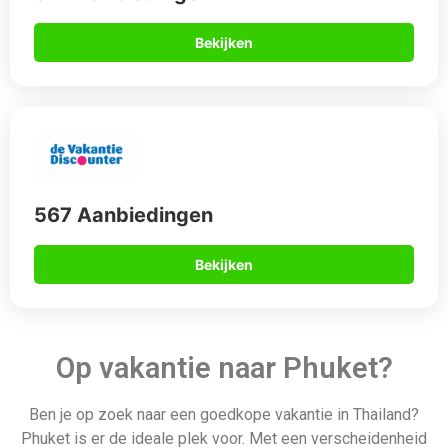
Ben je op zoek naar een goedkope vakantie in Thailand?
Phuket is er de ideale plek voor. Met een verscheidenheid
aan activiteiten, prachtige natuurlijke landschappen en
prachtige stranden heeft dit zonovergoten eiland voor elk
wat wils. Het is het perfecte uitje voor gezinnen van elke
omvang of gewoon met zijn tweeën. Onze all inclusive
vakanties naar Phuket zijn een uitstekend alternatief als je
niet te veel geld wilt uitgeven.
Daarom boek je via
Allinclusive.be