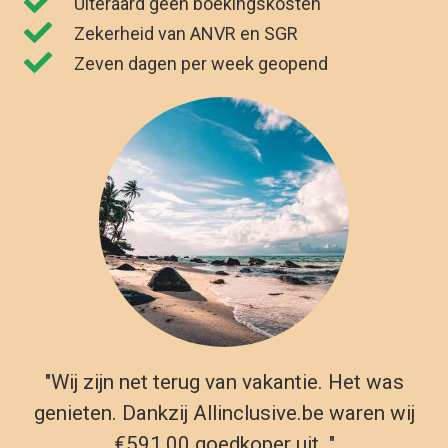
"Wij zijn net terug van vakantie. Het was
genieten. Dankzij Allinclusive.be waren wij
€591,00 goedkoper uit. "
Kirsten Poort
Financial Controller
Reizen naar Phuket vanuit
België
In onze luxe resorts in Phuket vind je prachtige zwembaden,
restaurants, sport- en spa-voorzieningen – alles wat je nodig
hebt voor de perfecte vakantie. Boek vandaag nog een all