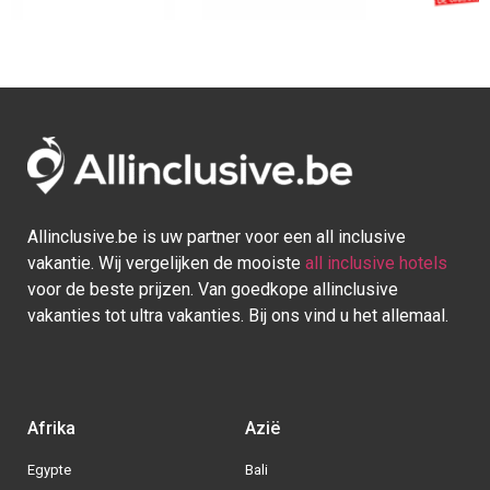
Afrika
Azië
Egypte
Bali
Kaapverdie
Israel
Marokko
Malediven
Mauritius
Sri lanka
Seychellen
Thailand
Tunesie
Turkije
Europa
Caraïben
Duitsland
Aruba
Griekenland
Bonaire
Italië
Bahamas
Kroatië
Cuba
Portugal
Curaçao
Spanje
Dominicaanse Republiek