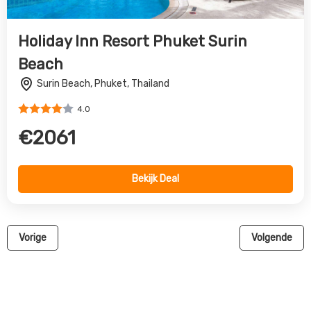
All inclusive reis naar Phuket
Phuket is een prachtige badplaats in Thailand, met witte
zandstranden, wuivende palmen, sprankelende zeeën en
levendige steden. Naast de fantastische
bezienswaardigheden van het grootste eiland van Thailand,
kun je verschillende speedboottochten maken naar
nabijgelegen tropische eilanden zoals Koh Phi Phi of een
ongerepte cruise maken rond de mysterieuze Phang Nga
Bay. Weet je niet zeker wat de topattracties op Phuket zijn?
Dit artikel behandelt enkele van de populairste en
spannendste plekken om te zien, van stranden en natuurlijke
bezienswaardigheden tot tempels en andere door de mens
gemaakte attracties. De eerste op de lijst is Phang Nga Bay
met zijn dramatische kalkstenen kliffen en ondergelopen