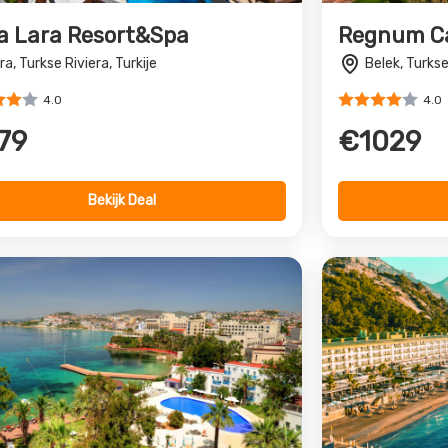
Bleu Hotel
Corendon 
dies Beach, Egeische kust, Turkije
Grand Par
Beldibi, Turks
4.0
79
4.0
€558
Bekijk Deal
clusive reis naar Turkije?