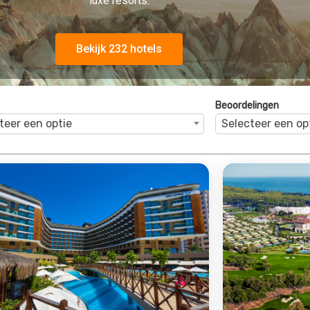
a Lara Resort&Spa
Regnum C
ra, Turkse Riviera, Turkije
Belek, Turkse
4.0
4.0
79
€1029
Bekijk Deal