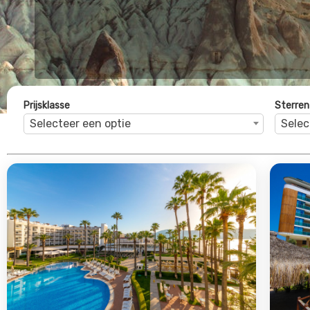
Prime Beach Hotel
Ask
Marmaris Centrum, Egeische kust, Turkije
La
4.0
€630
€5
Bekijk Deal