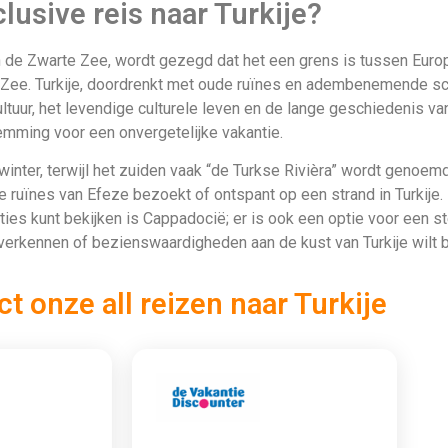
en
Bekijken
vakantie naar Turkije?
e gebruik maakt van onze geweldige all-inclusive aanbiedingen n
lijke all-inclusive vakantie in Turkije. Als je een zorgeloze vaka
t tot het avondeten, alles is inbegrepen in je reis naar Turkije. Gen
in prachtige resorts verspreid over het hele land.
ek je via Allinclusive.be