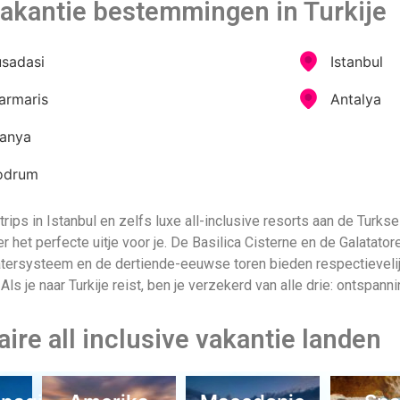
 all inclusive reis naar Turkije
all inclusive vakantie in Turkije te boeken. All inclusive vakantie
sieën te verwezenlijken. Met een directe vlucht vanaf Amsterdam 
inclusive uitje. Welke last minute aanbieding kies je dit jaar? Reiz
succesverhaal.
ners van Allinclusive.be