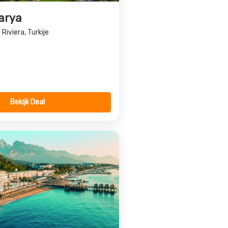
Playa Kemer (ex
k Kemer)
e Riviera, Turkije
Bekijk Deal
Volgende