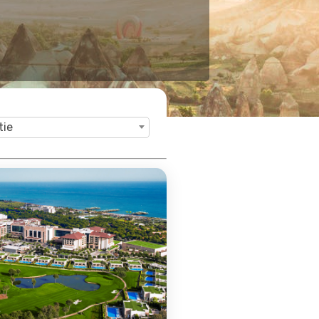
arya
 Riviera, Turkije
Bekijk Deal