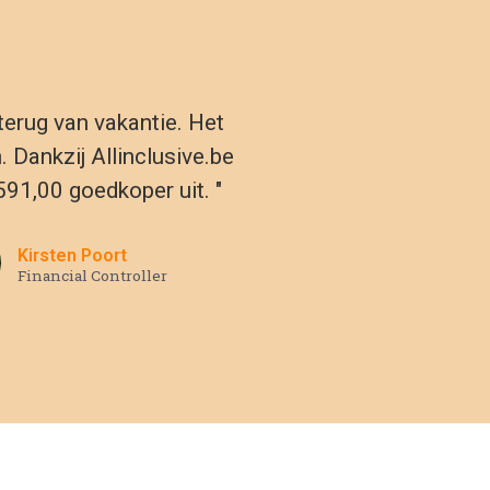
e Rivièra. Met onze brede selectie
en zijn slechts twee van de vele
k een ongeëvenaard uitzicht over
g, plezier en heerlijk eten.
nje
Lapland