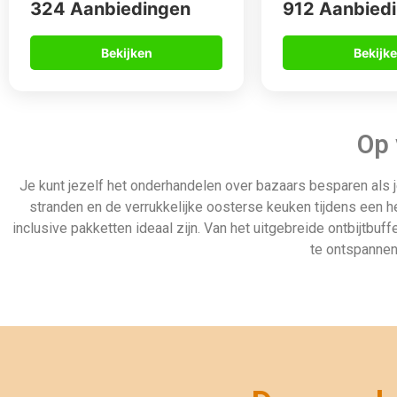
Gegarandeerd de beste deal
Uiteraard géén boekingskosten
Zekerheid van ANVR en SGR
Zeven dagen per week geopend
Andere all in