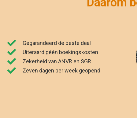
Lara
K
Fethiye
M
Side
A
Belek
B
Ankara biedt een scala aan luxe all-inclusive vakanties, steden
van nauwkeurig geselecteerde hotels en resorts vind je zeker
redenen om Istanbul te bezoeken. Het zesde-eeuwse drinkwat
de stad. En welke reis is compleet zonder lekker eten? Al
Andere popula
Last minute
Duitsland
voorbeel