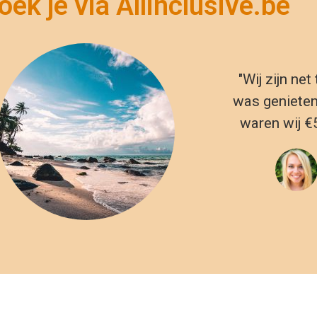
usadasi
Istanbul
armaris
Antalya
lanya
odrum
trips in Istanbul en zelfs luxe all-inclusive resorts aan de Turks
 het perfecte uitje voor je. De Basilica Cisterne en de Galatator
ersysteem en de dertiende-eeuwse toren bieden respectievelij
s je naar Turkije reist, ben je verzekerd van alle drie: ontspannin
ire all inclusive vakantie landen
dpagina
Amerika
Macedonie
Spa