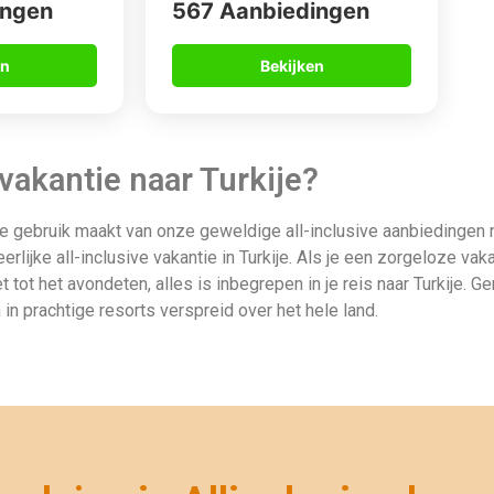
"Wij zijn ne
was genieten.
waren wij €
 vakantie bestemmingen in Turkije