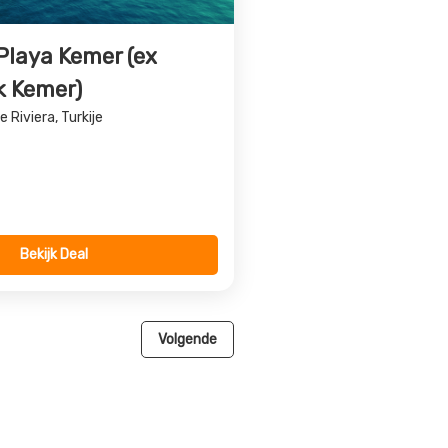
pa en Azië. De Bosporus is een
hoonheid, is een uitnodigende
 Turkije maken het een ideale
oemd vanwege de mooie resorts en
Een plaats in centraal Turkije waar
entrip naar Istanbul. Er is voor
 bezoeken.