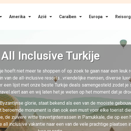
Bekijk 232 hotels
Beoordelingen
teer een optie
Selecteer een op