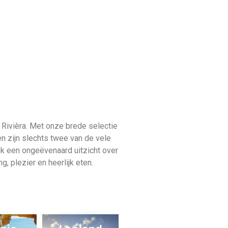
s in Turkije zijn ideaal voor het
ben je in minder dan vijf uur in
en naar Turkije is een zeker