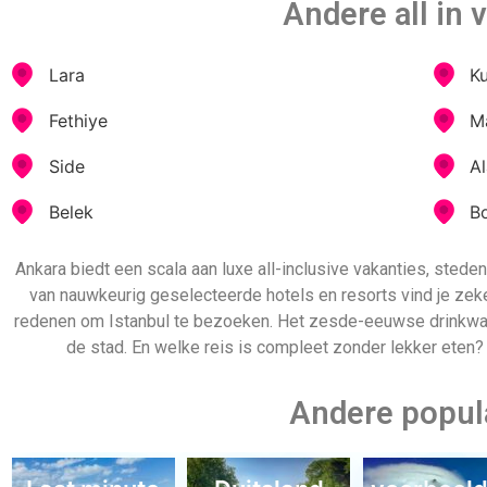
2 mei
hotel
Last minute
Beleef een droomtijd tegen lage kosten door nu je last minute 
gezin. Dit is ook een uitstekende methode om je vakantiefanta
Istanbul. Je hebt dus alle tijd om te genieten van je all 
Part