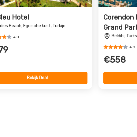
n de Zwarte Zee, wordt gezegd dat het een grens is tussen Euro
Zee. Turkije, doordrenkt met oude ruïnes en adembenemende sc
ur, het levendige culturele leven en de lange geschiedenis van
mming voor een onvergetelijke vakantie.
de winter, terwijl het zuiden vaak “de Turkse Rivièra” wordt gen
 de ruïnes van Efeze bezoekt of ontspant op een strand in Turkije. 
s kunt bekijken is Cappadocië; er is ook een optie voor een sted
t verkennen of bezienswaardigheden aan de kust van Turkije wilt
ct onze all reizen naar Turkije
ingen
567 Aanbiedingen