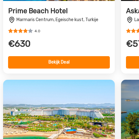
Long Beach Resort&Spa Deluxe
Le 
Turkler, Turkse Riviera, Turkije
La
4.0
€523
€9
Bekijk Deal
Vorige
All in