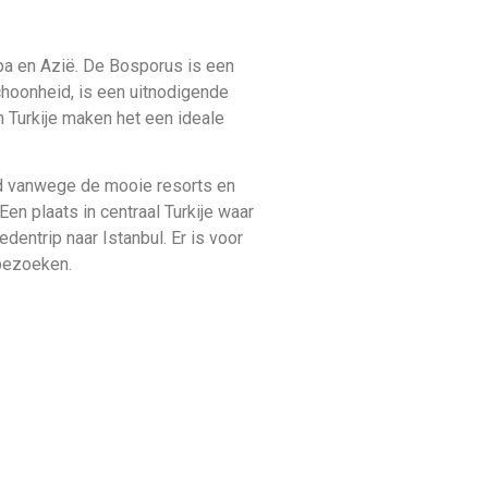
aar Turkije. Ontdek de prachtige
ntie wilt, kan een van onze all-
iet van je vakantie in Turkije door