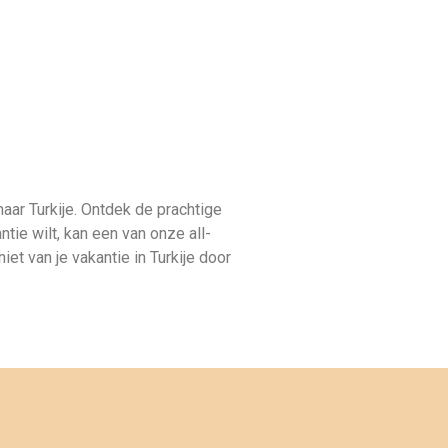
t terug van vakantie. Het
 Dankzij Allinclusive.be
591,00 goedkoper uit. "
Kirsten Poort
Financial Controller