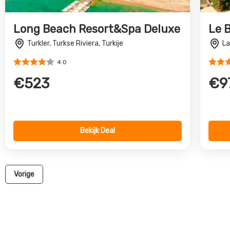
Van de Bosporus, die loopt tussen de hoofdstad Istanbul e
waterweg die de Zee van Marmara verbindt met de Zwarte 
zonovergoten vakantiebestemming. De fascinerende eetcultu
beste
De all-inclusive skiresorts in het noorden zijn populair in 
hotels. Er is een all-inclusive vakantie voor iedereen, of je nu
je de spectaculaire schoorstenen en kegelvormige rotsformatie
elk wat wils, of je nu oude steden wil
Bekijk dire
324 Aanbiedingen
912 Aanbied