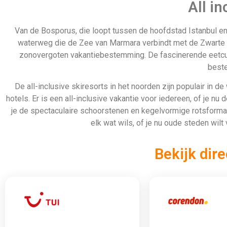
Bekijken
Bekijk
Op 
Je kunt jezelf het onderhandelen over bazaars besparen als j
stranden en de verrukkelijke oosterse keuken tijdens een heer
inclusive pakketten ideaal zijn. Van het uitgebreide ontbijtbuffe
te ontspannen 
Daarom bo