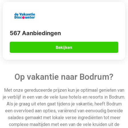
een overvloed aan opties, variërend van eenvoudig bereide
salades gemaakt met lokale verse ingrediënten tot meer
complexe maaltijden met een van de vele kruiden uit de
regio. Of je nu je vakantie wilt doorbrengen met ontspannen
op een prachtig strand, oude ruïnes wilt verkennen of wilt
gaan dansen, Bodrum heeft voor elk wat wils. Boek dus
vandaag nog een van onze zorgvuldig geselecteerde
aanbiedingen om deze prachtige stad te bezoeken. Stel het
niet langer uit!
Daarom boek je via
Allinclusive.be