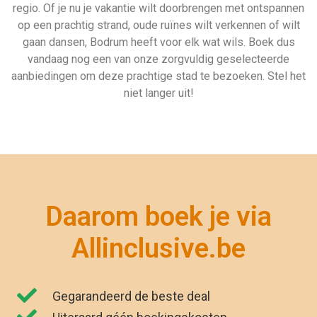
Gegarandeerd de beste deal
Uiteraard géén boekingskosten
Zekerheid van ANVR en SGR
Zeven dagen per week geopend