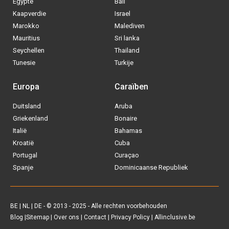
BE
|
NL
|
DE
- © 2013 - 2025 - Alle rechten voorbehouden
Blog
|
Sitemap
|
Over ons
|
Contact
|
Privacy Policy
| Allinclusive.be
Via welke operator boek jij het liefste
je
All inclusive vakantie?
Tui
Vakantiediscounter
Sunweb