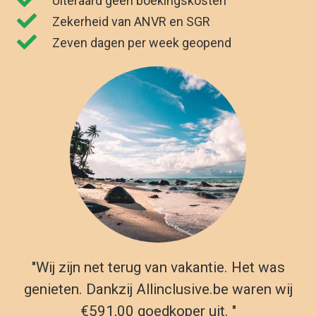
"Wij zijn net terug van vakantie. Het was
genieten. Dankzij Allinclusive.be waren wij
€591,00 goedkoper uit. "
Kirsten Poort
Financial Controller
Reizen naar Bodrum vanuit
België
Wij geven informatie over het ideale hotel of resort voor je
luxe vakantie naar Bodrum, inclusief prachtige zwembaden,
terrassen, sport- en spafaciliteiten. Ontdek de prachtige stad