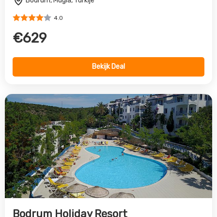
Bodrum Holiday Resort
Bodrum, Egeische Kust, Turkije
4.0
€607
Bekijk Deal
Vorige
Volgende
All inclusive reis naar Bodrum