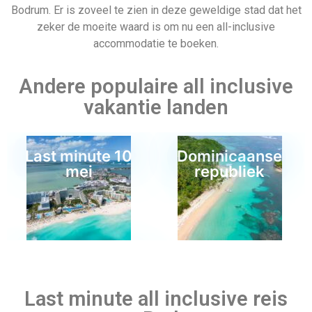
Last minute 3 mei
Egypte
Last minute all inclusive reis
naar Bodrum
Als je op zoek bent naar goedkope last minute deals naar
Bodrum, kunnen we je helpen! Deze uitstekende stad biedt
Bonaire
Stedentrip
een scala aan activiteiten voor toeristen, van het verkennen
Europa
van de oude ruïnes tot het doorbrengen van luie dagen op
prachtige stranden. Je wordt verwend met de keuze uit
sprankelende turquoise wateren en afgelegen baaien. Verken
overdag de bezienswaardigheden en geluiden van de stad. ‘S
Avonds kun je de lokale smaak ervaren door te dineren in een
van de vele geweldige restaurants en bars in Bodrum. Je
Vertrek datum
kunt ook kiezen uit de keukens van hotels en resorts – en
dat alles zonder de bank te breken. Dus waar wacht je nog
op? Boek vandaag nog je last minute vakantie!