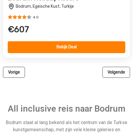
Bodrum staat al lang bekend als het centrum van de Turkse
kunstgemeenschap, met zijn vele kleine galeries en
levendige, Boheemse sfeer. Sommige van de meest
fascinerende architectuur in Turkije is hier te vinden,
waaronder het mausoleum van Halicarnassus – een van de
zeven wereldwonderen. Ook het kasteel van Bodrum is een
bezoek waard. Voor degenen die de voorkeur geven aan
zandstranden en zonovergoten dagen aan zee, zijn Gumbet
en Bitez twee van de beroemdste stranden in Bodrum die
bezoekers de kans bieden om te ontspannen te midden van
natuurlijke schoonheid en te luisteren naar de golven die aan
land slaan. Bodrum biedt een verscheidenheid aan
watersporten voor meer opwinding, waaronder waterskiën of
windsurfen. Je kunt ook genieten van een luxe vakantie naar
Bodrum en de oude geschiedenis, prachtige stranden en het
bruisende nachtleven ontdekken.