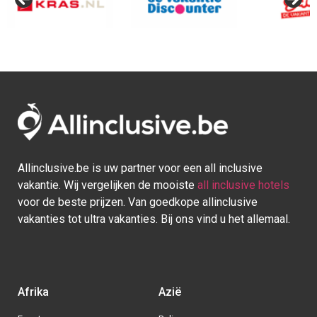
Afrika
Azië
Egypte
Bali
Kaapverdie
Israel
Marokko
Malediven
Mauritius
Sri lanka
Seychellen
Thailand
Tunesie
Turkije
Europa
Caraïben
Duitsland
Aruba
Griekenland
Bonaire
Italië
Bahamas
Kroatië
Cuba
Portugal
Curaçao
Spanje
Dominicaanse Republiek