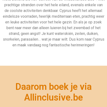
Allinclusive.be
Gegarandeerd de beste deal
Uiteraard géén boekingskosten
Zekerheid van ANVR en SGR
Zeven dagen per week geopend