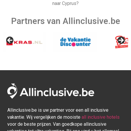
vakantie. Wij vergelijken de mooiste
all inclusive hotels
voor de beste prijzen. Van goedkope allinclusive
vakanties tot ultra vakanties. Bij ons vind u het allemaal.
Afrika
Azië
Egypte
Bali
Kaapverdie
Israel
Marokko
Malediven
Mauritius
Sri lanka
Seychellen
Thailand
Tunesie
Turkije
Europa
Caraïben
Duitsland
Aruba
Griekenland
Bonaire