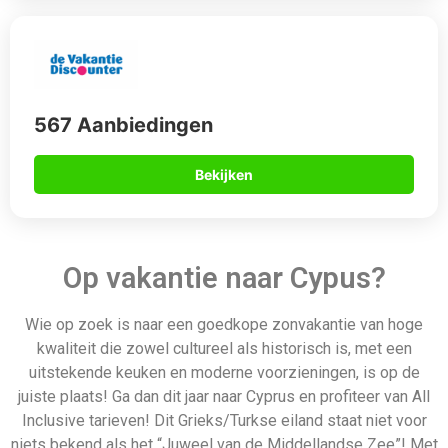
juiste plaats! Ga dan dit jaar naar Cyprus en profiteer van All
Inclusive tarieven! Dit Grieks/Turkse eiland staat niet voor
niets bekend als het “Juweel van de Middellandse Zee”! Met
prachtige stranden over het hele eiland, evenals enkele van
de coolste activiteiten denkbaar. Cyprus heeft het allemaal:
eindeloze voorraden, heerlijk mediterraan eten, prachtig weer
en leuke activiteiten voor het hele gezin. En als je op zoek
bent naar meer dan alleen luieren bij het zwembad of het
strand, geen angst! Je kunt waterskiën, zeilen, duiken,
snorkelen, parasailen… wat je maar wilt. Dus kom naar Cyprus
en maak vandaag nog fantastische herinneringen!
Daarom boek je via