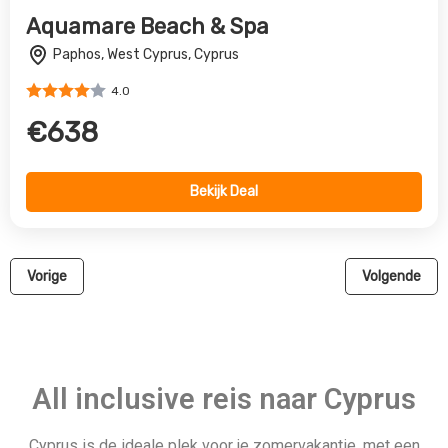
All inclusive reis naar Cyprus
Cyprus is de ideale plek voor je zomervakantie, met een
overvloed aan culturele wonderen, adembenemende
kustlijnen, zongarantie en een korte vlucht van 4 uur. Zelfs in
je hotel is Cyprus een culinair mekka, zodat je je nooit meer
zorgen hoeft te maken over wat je moet eten. Onbeperkt
feesten en toegang tot de beste waterparken, spa diensten,
sauna’s en andere topfaciliteiten in je resort. Waar je ook
verblijft op het eiland, je zult een geweldig uitzicht hebben op
de Middellandse Zee, de bergen en de natuur. Adonis heeft
watervallen om in te zwemmen en te klimmen, Paphos is een
Werelderfgoedplaats met geweldige cultuur en architectuur,
en er zijn volop winkelmogelijkheden. Je kunt ontspannen op
een terras na een hele dag verkennen met een heerlijke
Brandy Sour in de hand! Bestemming Cyprus: Waar je deze
zomer kunt ontspannen in de zon!