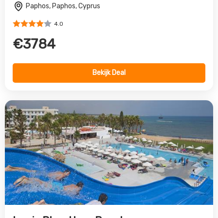
Louis Phaethon Beach
Paphos, West Cyprus, Cyprus
4.0
€689
Bekijk Deal