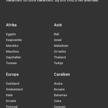
Italië
Bahamas
Kroatië
Cuba
Portugal
Curaçao
Spanje
Dominicaanse Republiek
BE
|
NL
|
DE
- © 2013 - 2025 - Alle rechten voorbehouden
Blog
|
Sitemap
|
Over ons
|
Contact
|
Privacy Policy
| Allinclusive.be
Via welke operator boek jij het liefste
je
All inclusive vakantie?