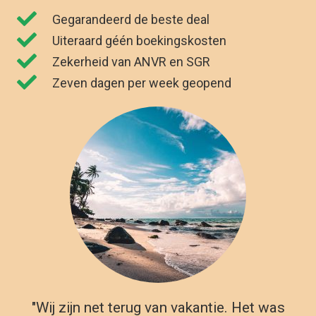
"Wij zijn net terug van vakantie. Het was
genieten. Dankzij Allinclusive.be waren wij
€591,00 goedkoper uit. "
Kirsten Poort
Financial Controller
Andere all in vakantie
bestemmingen in Cyprus