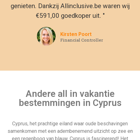
Cyprus, het prachtige eiland waar oude beschavingen
samenkomen met een adembenemend uitzicht op zee en
een regenboog van blauw. Cyprus is fascinerend! Het
bergachtige binnenland van het Troodosgebergte, met de
berg Olympus, biedt geweldige wandelmogelijkheden in
natuurlijke ongerepte schoonheid. Stop langs de route bij een
lokale wijnproeverij of een forellenkwekerij; ontdek echte
vissersdorpjes of verlies jezelf in de kleine straatjes van
steden als Paphos of Kyrenia.
Een bezoek aan de hoofdstad Nicosia is een absolute must
voor iedereen die houdt van gotische architectuur,
schilderachtige muurschilderingen en mozaïeken in
eeuwenoude bouwwerken. Avonturiers kunnen duiken in de
Blue Lagoon, een safari met een kinderwagen maken langs
ruige kustpaden, of zwemmen in watervallen. Cyprus is
vooral rijk aan archeologische hotspots zoals amfitheaters
en basilieken. Cultuurliefhebbers komen hier zeker aan hun
trekken! Zoek vandaag nog op deze site naar je rondreis,