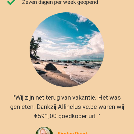
€591,00 goedkoper uit. "
Kirsten Poort
Financial Controller
Reizen naar Hurghada vanuit
België
Hoewel er veel buitenlandse gerechten zijn om uit te kiezen,
is de Egyptische keuken een must. Probeer Dawood Basha,
een maaltijd van Kofta balletjes in tomatensaus, terwijl je met
je vrienden nipt van een kopje traditionele muntthee. De
Egyptische keuken zal je wellicht verrassen, of je deze nu