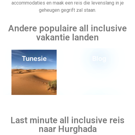
Last minute all inclusive reis
naar Hurghada
Caïro, de grootste stad van Egypte en een van de grootste
metropolen ter wereld, is een prachtige plek om te
Lapland
Wandelvakantie
bezoeken. Het mooie klimaat en de zon die het hele jaar door
schijnt, maken het tot een ideale vakantiebestemming voor
alle leeftijden. Omdat Hurghada aan de Rode Zee ligt, is het
een heerlijke vakantiebestemming. Een last minute reis naar
deze prachtige stad is de perfecte manier om er even
helemaal uit te zijn. De all inclusive hotels en resorts bieden
alles wat je nodig hebt voor een zorgeloze vakantie, dus ga
Canada
nu! Dus wat heb je te verliezen?
Partners van Allinclusive.be