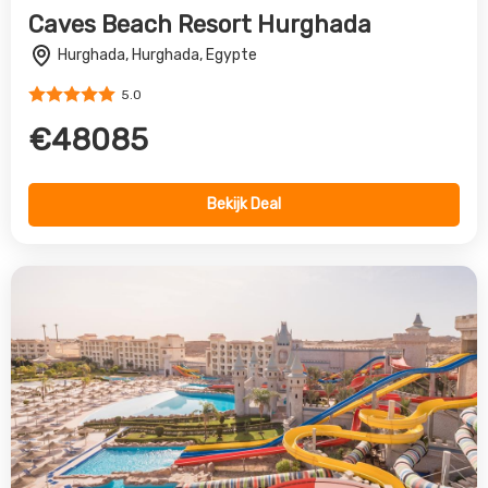
SPLASHWORLD Serenity Alma Heights
Makadi Bay, Hurghada, Egypte
5.0
€948
Bekijk Deal
Vorige
Volgende
All inclusive reis naar Hurghada