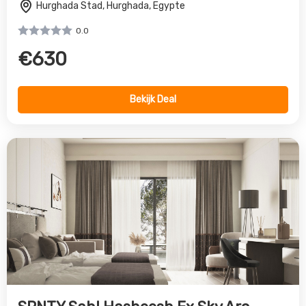
SRNTY Sahl Hasheesh Ex Sky Arc
Sahl Hasheesh, Hurghada, Egypte
0.0
€831
Bekijk Deal