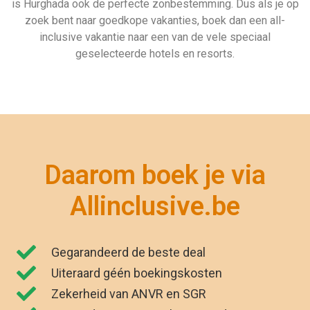
Uiteraard géén boekingskosten
Zekerheid van ANVR en SGR
Zeven dagen per week geopend
"Wij zijn net terug van vakantie. Het was
genieten. Dankzij Allinclusive.be waren wij