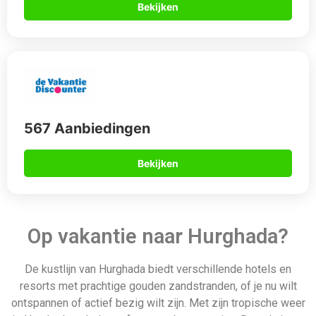
De kustlijn van Hurghada biedt verschillende hotels en
resorts met prachtige gouden zandstranden, of je nu wilt
ontspannen of actief bezig wilt zijn. Met zijn tropische weer
is Hurghada ook de perfecte zonbestemming. Dus als je op
zoek bent naar goedkope vakanties, boek dan een all-
inclusive vakantie naar een van de vele speciaal
geselecteerde hotels en resorts.
Daarom boek je via
Allinclusive.be
Gegarandeerd de beste deal