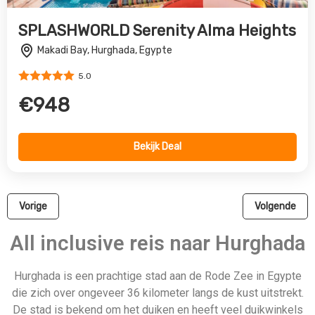
Hurghada is een prachtige stad aan de Rode Zee in Egypte
die zich over ongeveer 36 kilometer langs de kust uitstrekt.
De stad is bekend om het duiken en heeft veel duikwinkels
en scholen in Sekalla, de moderne wijk. Er zijn veel
restaurants, bars en nachtclubs hier, terwijl El Dahar – de
oude stad – is de thuisbasis van traditionele Egyptische
koffiehuizen en souks. Hurghada (en de rest van Egypte)
staat ook bekend om zijn gastvrije cultuur, vriendelijke
mensen en sterke familiewaarden.
U wordt hartelijk verwelkomd in Hurghada, waar culturen uit
de Middellandse Zee en de Arabische wereld samenkomen.
Er is van alles te doen, zoals quad biking in de woestijn of
een bezoek aan Paradise Island – een prachtig eiland voor
de kust van Hurghada waar u heerlijk kunt ontspannen of
snorkelen. Mis ook het Makadi Water World park niet, met
meer dan 50 glijbanen – het is geweldig plezier voor het hele
gezin! Deze stad is perfect voor iedereen, of je nu alleen
komt of met een groep. Wacht niet langer en boek vandaag