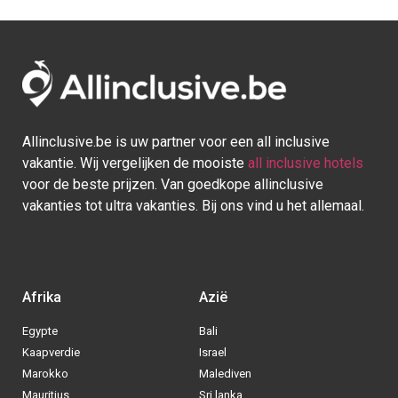
Kaapverdie
Israel
Marokko
Malediven
Mauritius
Sri lanka
Seychellen
Thailand
Tunesie
Turkije
Europa
Caraïben
Duitsland
Aruba
Griekenland
Bonaire
Italië
Bahamas
Kroatië
Cuba
Portugal
Curaçao
Spanje
Dominicaanse Republiek
BE
|
NL
|
DE
- © 2013 - 2025 - Alle rechten voorbehouden
Blog
|
Sitemap
|
Over ons
|
Contact
|
Privacy Policy
| Allinclusive.be