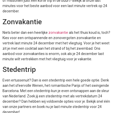
of misschien juist een korte trip in de buurt? Bekijk al onze last
minutes voor het beste aanbod voor een last minute vertrek op 24
december.
Zonvakantie
Niets beter dan een heerlijke
zonvakantie
als het thuis koud is, toch?
Kies voor een ontspannende en zonovergoten zonvakantie en
vertrek last minute 24 december met het vliegtuig. Voor je het weet
zit je met een cocktail aan het strand of bij het zwembad. Ons
aanbod voor zonvakanties is enorm, ook als je 24 december last
minute wilt vertrekken met het vliegtuig voor je vakantie.
Stedentrip
Even ertussenuit? Dan is een stedentrip een hele goede optie. Denk
aan het sfeervolle Wenen, het romantische Parijs of het swingende
Barcelona. Met een stedentrip kun je even ontsnappen aan de sleur
van Nederland. Zoek jij een stedentrip met als vertrekdatum 24
december? Dan hebben wij voldoende opties voor je. Bekijk snel één
van onze partners en boek nu je last minute stedentrip voor 24
december!