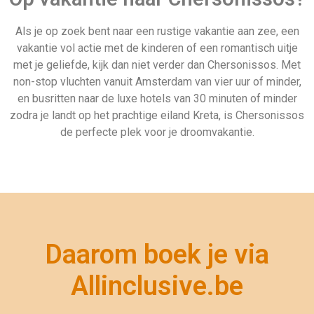
Allinclusive.be
Gegarandeerd de beste deal
Uiteraard géén boekingskosten
Zekerheid van ANVR en SGR
Zeven dagen per week geopend