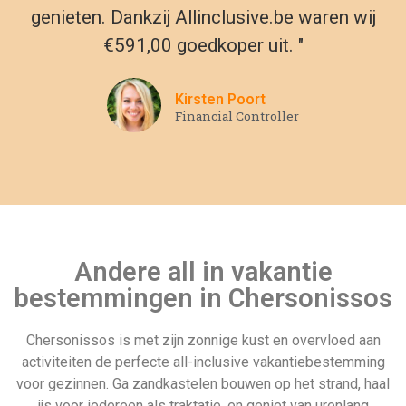
activiteiten de perfecte all-inclusive vakantiebestemming
voor gezinnen. Ga zandkastelen bouwen op het strand, haal
ijs voor iedereen als traktatie, en geniet van urenlang
zwemmen in het zwembad! Een all inclusive vakantie is de
perfecte manier om stress weg te nemen en te ontspannen.
Met inbegrepen vervoer, maaltijden en toegang tot vele
voorzieningen in het resort, is er geen betere manier om je
zuurverdiende vakantie door te brengen. Dus waar wacht je
nog op? Bekijk onze selectie van luxe all inclusive hotels en
resorts in Chersonissos vandaag nog!
Andere populaire all inclusive
vakantie landen
Mauritius
Contact page