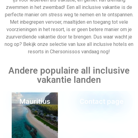
Last minute 2 mei
Kaapverdie
Last minute all inclusive reis
naar Chersonissos
Als je de komende week wilt ontsnappen, boek dan een last
minute reis naar Chersonissos! Het is niet voor niets een van
Sitemap
testpagina
de populairste bestemmingen van Griekenland; het heeft
prachtige stranden, heerlijk eten en een bruisend nachtleven.
Of je nu een ontspannende vakantie wilt of een vakantie vol
avontuur, Chersonissos heeft voor elk wat wils. Maar aarzel
niet – de plaatsen zijn snel vol!
Barbados
Partners van Allinclusive.be