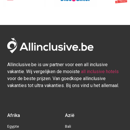
Afrika
Azië
Egypte
Bali
Kaapverdie
Israel
Marokko
Malediven
Mauritius
Sri lanka
Seychellen
Thailand
Tunesie
Turkije
Europa
Caraïben
Duitsland
Aruba
Griekenland
Bonaire
Italië
Bahamas
Kroatië
Cuba
Portugal
Curaçao
Spanje
Dominicaanse Republiek