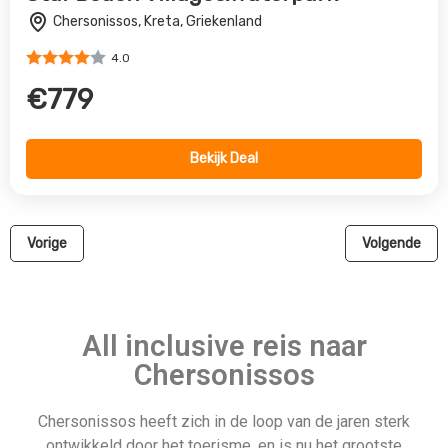
Chersonissos heeft zich in de loop van de jaren sterk
ontwikkeld door het toerisme, en is nu het grootste
toeristische gebied op Kreta. Chersonissos heeft prachtige
stranden die druk bezocht kunnen worden, maar ook een
moderne stad met tientallen winkels die souvenirs,
vakantiebenodigdheden, kleding en sieraden verkopen. Of je
Chersonissos nu bezoekt met je gezin of met vrienden, er is
voor iedereen wel iets te beleven. Een uitstapje naar het
overvloedige Aquarium van Kreta of het Aquarium van
Chersonissos is een geweldig dagje uit voor kinderen. Ze
zullen het geweldig vinden om alle verschillende vissen en
andere zeedieren van dichtbij te zien. Als je kinderen
avontuurlijker zijn ingesteld, kunnen ze een dag doorbrengen
in een van de plaatselijke waterparken of een boottocht met
een glazen bodem maken. En als je er met je vrienden op uit
wilt, is een all-inclusive vakantie in Chersonissos ideaal –
alles is al betaald, dus je hoeft je geen zorgen te maken over