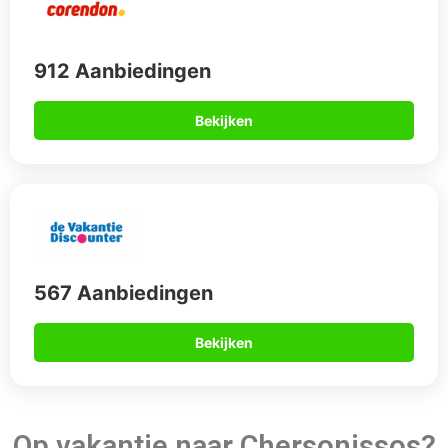
Op vakantie naar Chersonissos?
Als je op zoek bent naar een rustige vakantie aan zee, een
vakantie vol actie met de kinderen of een romantisch uitje
met je geliefde, kijk dan niet verder dan Chersonissos. Met
non-stop vluchten vanuit Amsterdam van vier uur of minder,
en busritten naar de luxe hotels van 30 minuten of minder
zodra je landt op het prachtige eiland Kreta, is Chersonissos
de perfecte plek voor je droomvakantie.
Daarom boek je via