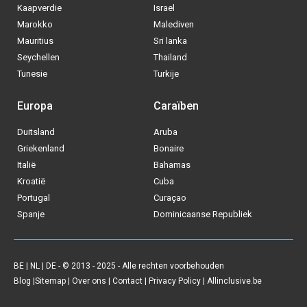
BE
|
NL
|
DE
- © 2013 - 2025 - Alle rechten voorbehouden
Blog
|
Sitemap
|
Over ons
|
Contact
|
Privacy Policy
| Allinclusive.be
Via welke operator boek jij het liefste
je
All inclusive vakantie?
Tui
Vakantiediscounter