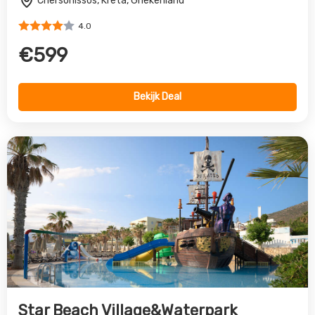
Star Beach Village&Waterpark
Chersonissos, Kreta, Griekenland
4.0
€779
Bekijk Deal
Vorige
Volgende
All inclusive reis naar
Chersonissos