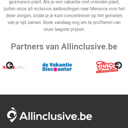
Allinclusive.be is uw partner voor een all inclusive
vakantie. Wij vergelijken de mooiste
all inclusive hotels
voor de beste prijzen. Van goedkope allinclusive
vakanties tot ultra vakanties. Bij ons vind u het allemaal.
Afrika
Azië
Egypte
Bali
Kaapverdie
Israel
Marokko
Malediven
Mauritius
Sri lanka
Seychellen
Thailand
Tunesie
Turkije