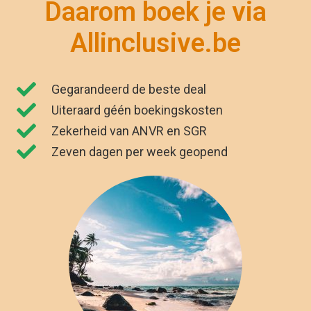
"Wij zijn net terug van vakantie. Het was
genieten. Dankzij Allinclusive.be waren wij
€591,00 goedkoper uit. "
Kirsten Poort
Financial Controller