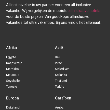
Europa
Caraïben
Duitsland
Aruba
Griekenland
Bonaire
Italië
Bahamas
Kroatië
Cuba
Portugal
Curaçao
Spanje
Dominicaanse Republiek
BE
|
NL
|
DE
- © 2013 - 2025 - Alle rechten voorbehouden
Blog
|
Sitemap
|
Over ons
|
Contact
|
Privacy Policy
| Allinclusive.be