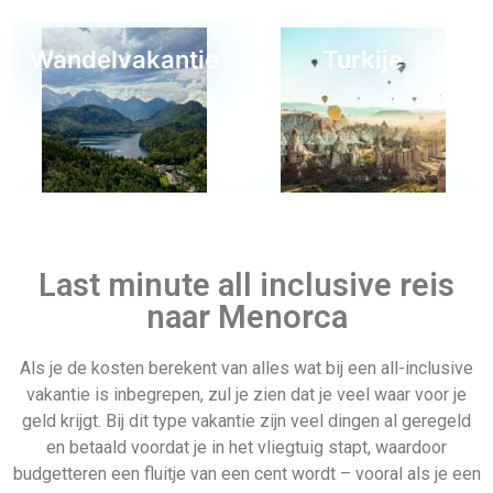
geld krijgt. Bij dit type vakantie zijn veel dingen al geregeld
en betaald voordat je in het vliegtuig stapt, waardoor
budgetteren een fluitje van een cent wordt – vooral als je een
gezinsreis plant. Als je een vakantie met vrienden plant,
zullen onze all-inclusive aanbiedingen naar Menorca voor het
diner zorgen, zodat je je kunt concentreren op het genieten
van je tijd samen. Boek vandaag nog om te profiteren van
Last minute 4 mei
onze laagste prijzen.
Partners van Allinclusive.be