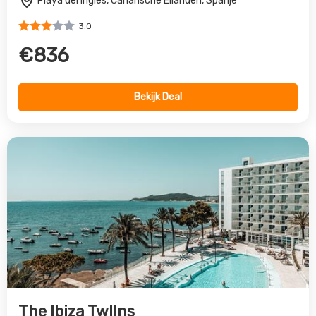
The Ibiza TwIIns
Playa d'en Bossa, Balearen, Spanje
4.0
€745
Bekijk Deal
Vorige
Volgende
All inclusive reis naar Menorca