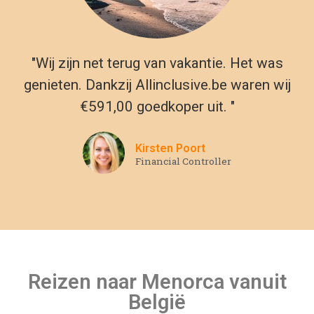
Reizen naar Menorca vanuit
België
Als je op zoek bent naar een plek om te ontspannen op
ongerepte stranden, historische steden te verkennen en
heerlijke lokale gerechten te proeven, dan is Menorca de
perfecte bestemming. Wanneer je een all-inclusive vakantie
in Menorca boekt, kun je er zeker van zijn dat je reis zo goed
mogelijk begint. Je accommodatie, eten en drinken zijn al
gedekt in je all-inclusive deal, zodat je echt kunt ontspannen
en genieten. Ontspan op dit pittoreske eiland, zorgeloos
wetende dat voor al je behoeften wordt gezorgd. Met
genoeg tijd om te genieten van de heerlijke lokale keuken, te
snorkelen in ongerepte blauwe wateren en verborgen baaien
te verkennen. Deze idyllische bestemming heeft het allemaal
– dus zorg ervoor dat je tijdens je verblijf profiteert van alles
wat het te bieden heeft!