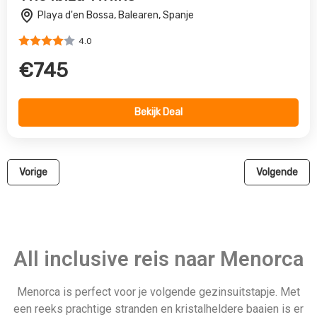
Menorca is perfect voor je volgende gezinsuitstapje. Met
een reeks prachtige stranden en kristalheldere baaien is er
voor elk wat wils op dit relatief rustige eiland van de
Balearen. Naast de natuurlijke schoonheid heeft Menorca ook
indrukwekkende architectuur en mooie havenstadjes – vooral
Mahon en Ciutadella – dus aarzel niet om deze aan je
reisroute toe te voegen. Als je op zoek bent naar een actieve
vakantie, heeft Menorca veel te bieden, van waterparken en
fietspaden tot een groot aantal watersporten. En als je van
vissen houdt, is Menorca de perfecte bestemming – zowel
surfvissen als rotsvissen zijn hier erg populair.
Je kunt zelfs een boot huren met of zonder bemanning.
Natuurlijk valt er ook veel te genieten van het prachtige
landschap en de natuur op het eiland. Als je van fietsen houdt,
is Menorca de perfecte plaats voor je! Er zijn verschillende
routes met verschillende moeilijkheidsgraden, zodat
iedereen een route kan vinden die bij hem of haar past. En