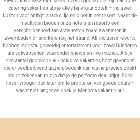
Daarom boek je via
Allinclusive.be
Gegarandeerd de beste deal
Uiteraard géén boekingskosten
Zekerheid van ANVR en SGR
Zeven dagen per week geopend