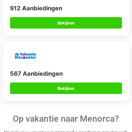
Op vakantie naar Menorca?
All-inclusive vakanties kunnen zelfs goedkoper zijn dan self-
catering vakanties als je alles bij elkaar optelt – inclusief
kosten voor ontbijt, snacks, ijs en diner in het resort. Naast de
maaltijden bieden onze hotels en resorts een
verscheidenheid aan activiteiten zoals zwemmen in
zwembaden of snorkelen bij het strand. All-inclusive resorts
hebben meestal geweldig entertainment voor zowel kinderen
als volwassenen, waaronder shows en live muziek. Als je
een aantal goedkope all-inclusive vakanties hebt gevonden
die er veelbelovend uitzien, bedenk dan wat je precies zoekt
om er zeker van te zijn dat je de perfecte deal krijgt. Boek
liever vroeger dan later om te profiteren van goede deals –
wacht niet langer en boek je Menorca vakantie nu!