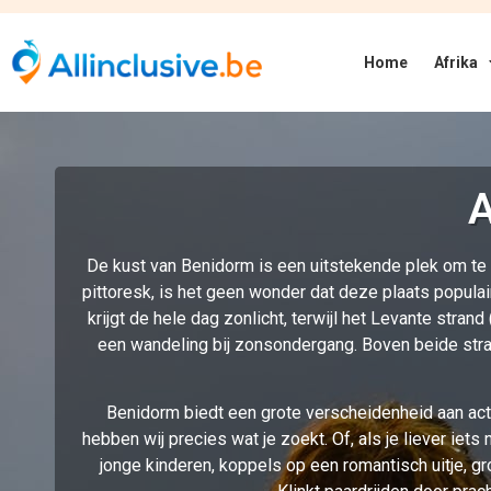
Home
Afrika
A
De kust van Benidorm is een uitstekende plek om te
pittoresk, is het geen wonder dat deze plaats populair 
krijgt de hele dag zonlicht, terwijl het Levante stra
een wandeling bij zonsondergang. Boven beide stran
Benidorm biedt een grote verscheidenheid aan activ
hebben wij precies wat je zoekt. Of, als je liever ie
jonge kinderen, koppels op een romantisch uitje, 
Klinkt paardrijden door pra