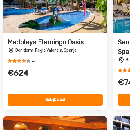
Medplaya Flamingo Oasis
San
Benidorm, Regio Valencia, Spanje
Spa
Be
4.0
€624
€7
Bekijk Deal