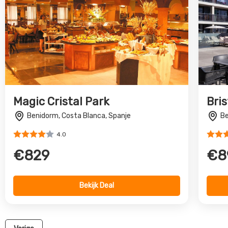
Magic Cristal Park
Bris
Benidorm, Costa Blanca, Spanje
Be
4.0
€829
€8
Bekijk Deal
Vorige