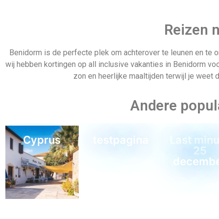
Reizen n
Benidorm is de perfecte plek om achterover te leunen en te onts
wij hebben kortingen op all inclusive vakanties in Benidorm voo
zon en heerlijke maaltijden terwijl je weet 
Andere popula
Cyprus
testpagina
Last minu
25
decemb