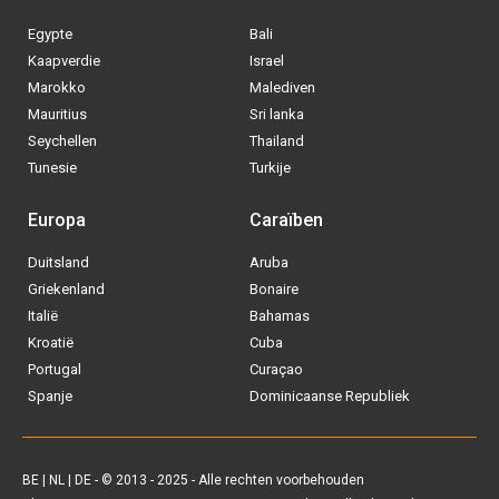
BE
|
NL
|
DE
- © 2013 - 2025 - Alle rechten voorbehouden
Blog
|
Sitemap
|
Over ons
|
Contact
|
Privacy Policy
| Allinclusive.be
Via welke operator boek jij het liefste
je
All inclusive vakantie?
Tui
Vakantiediscounter