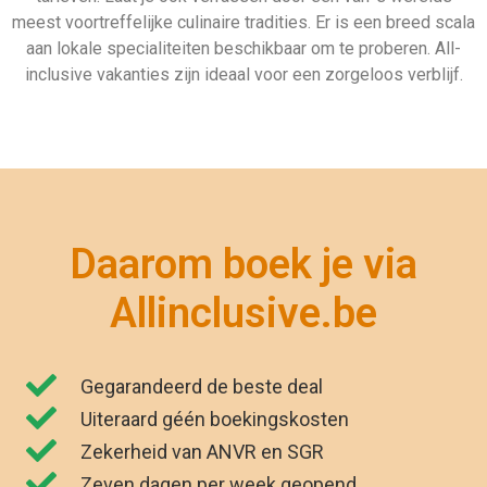
Uiteraard géén boekingskosten
Zekerheid van ANVR en SGR
Zeven dagen per week geopend
"Wij zijn net terug van vakantie. Het was
genieten. Dankzij Allinclusive.be waren wij