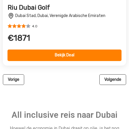
All inclusive reis naar Dubai
Hoewel de economie in Dubai draait op olie, is het nog
steeds een relatief betaalbare bestemming met veel
activiteiten en all-inclusive vakanties. All-inclusive vakanties
zijn inclusief eten en entertainment, zodat je het meeste uit je
reis kunt halen zonder al te veel uit te geven. In de Burj
Khalifa, de hoogste wolkenkrabber ter wereld, kun je met een
hogesnelheidslift een tocht maken over de 160 verdiepingen
en vanaf de 124e verdieping uitzicht hebben op het hele
stadsbeeld, of nog hoger gaan naar de 148e verdieping voor
een exclusieve sky-deck ervaring. Als je last hebt van
hoogtevrees, maak je dan geen zorgen! Je kunt altijd een
rondleiding boeken op Palm Jumeirah. Het is een kunstmatig
palmeiland dat een contrast vormt met wat je misschien
ongemakkelijk doet voelen. En tot slot, als je met je gezin de
hitte van Dubai wilt verslaan terwijl je leuke wateravonturen
beleeft, ga dan naar het Aquaventure waterpark of het Wild