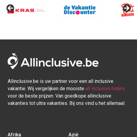
Afrika
Azië
Egypte
Bali
Kaapverdie
Israel
Marokko
Malediven
Mauritius
Sri lanka
Seychellen
Thailand
Tunesie
Turkije
Europa
Caraïben
Duitsland
Aruba
Griekenland
Bonaire
Italië
Bahamas
Kroatië
Cuba
Portugal
Curaçao
Spanje
Dominicaanse Republiek