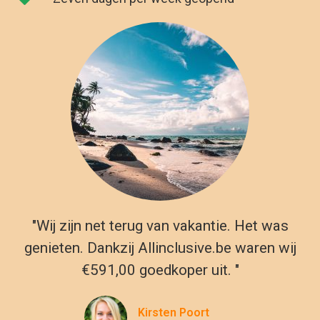
€591,00 goedkoper uit. "
Kirsten Poort
Financial Controller
Reizen naar Dubai vanuit België
Dubai heeft adembenemende palmvormige eilanden, de
hoogste gebouwen ter wereld en megamalls. Dubai staat ook
bekend om zijn stranden en een verscheidenheid aan
recreatieve activiteiten, zoals Jumeirah Beach en Dubai
Festival City Mall. Met ons ruime aanbod van hotels en
resorts in deze geweldige metropool kun je de ideale all-
inclusive vakantie vinden voor een geweldige prijs. Met onze