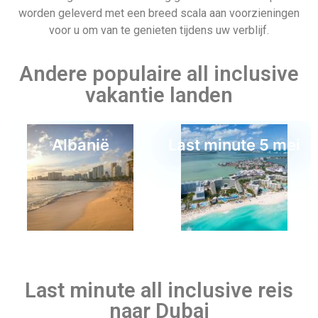
Last minute all inclusive reis
naar Dubai
Binnen tientallen jaren is er een stad uit de lucht komen
vallen. Deze prachtige metropool wordt gekenmerkt door zijn
Griekenland
Kaapverdie
hoge gebouwen, dure winkels, geavanceerde architectuur en
een bruisend nachtleven. Wil je deze toekomstige stad van
uitersten ook bezoeken? Stel het dan niet langer uit en boek
nu je all inclusive vakantie! Last minute all inclusive
aanbiedingen naar Dubai omvatten tenminste drie maaltijden
per dag, met een volledig ontbijt, lunch en diner, evenals
andere activiteiten en diensten. Mis onze all inclusive hotels
Last minute 3 mei
en resorts in Dubai niet, met gratis toegang tot sauna’s,
ligbedden, parasols op het strand, een fitnessruimte, wifi,
animatieprogramma’s voor kinderen en diverse shows. Dit
alles voor een betaalbare prijs, dus boek vandaag nog je last
minute vakantie!