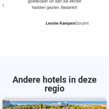
goedkoper uit dan we eerder
ler
hadden gezien. Bedankt!
Leonie Kampen
Docent
Andere hotels in deze
regio