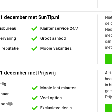
21 december met SunTip.nl
Nie
de 
eisbureau
Klantenservice 24/7
Ned
med
ervaring
Groot aanbod
dan 
met
 reputatie
Mooie vakanties
1 december met Prijsvrij
Alt
hee
elig
in b
Mooie last minutes
goed
kbaar
Prijs
Veel opties
soonlijk
Exclusieve deals