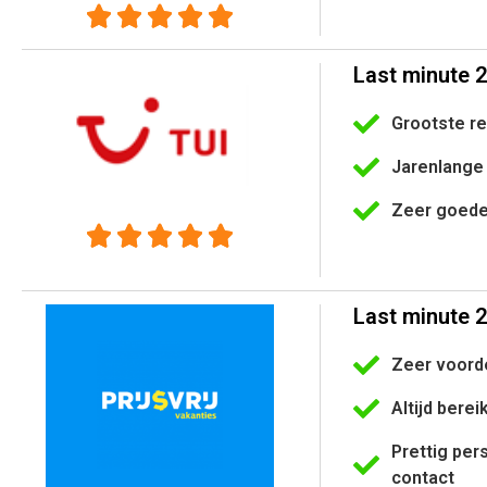





Last minute 
Grootste r
Jarenlange 
Zeer goede





Last minute 2
Zeer voord
Altijd berei
Prettig per
contact