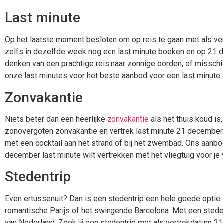
Last minute
Op het laatste moment besloten om op reis te gaan met als v
zelfs in dezelfde week nog een last minute boeken en op 21 d
denken van een prachtige reis naar zonnige oorden, of misschien 
onze last minutes voor het beste aanbod voor een last minute
Zonvakantie
Niets beter dan een heerlijke
zonvakantie
als het thuis koud i
zonovergoten zonvakantie en vertrek last minute 21 december me
met een cocktail aan het strand of bij het zwembad. Ons aanbo
december last minute wilt vertrekken met het vliegtuig voor je 
Stedentrip
Even ertussenuit? Dan is een stedentrip een hele goede optie.
romantische Parijs of het swingende Barcelona. Met een stede
van Nederland. Zoek jij een stedentrip met als vertrekdatum 