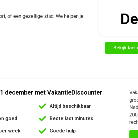
De
ort, of een gezellige stad. We helpen je
Bekijk las
21 december met VakantieDiscounter
Vak
gro
s
Altijd beschikbaar
Nede
200
en goed
Beste last minutes
rech
per week
Goede hulp