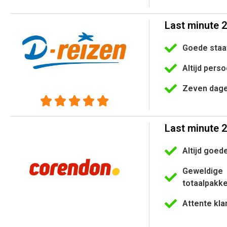
Last minute 
Goede staat
Altijd perso
Zeven dage





Last minute 
Altijd goed
Geweldige
totaalpakk
Attente kla