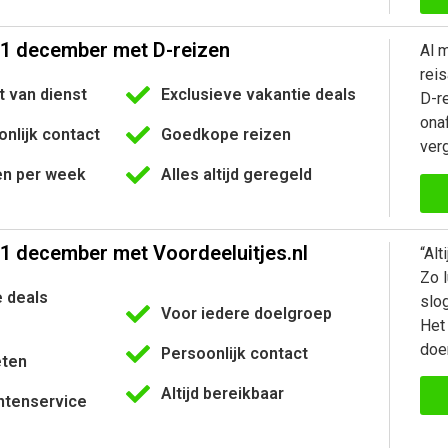
21 december met D-reizen
Al m
rei
 van dienst
Exclusieve vakantie deals
D-r
onaf
onlijk contact
Goedkope reizen
verg
n per week
Alles altijd geregeld
21 december met Voordeeluitjes.nl
“Alt
Zo l
e deals
slog
Voor iedere doelgroep
Het 
doe
Persoonlijk contact
eten
Altijd bereikbaar
ntenservice