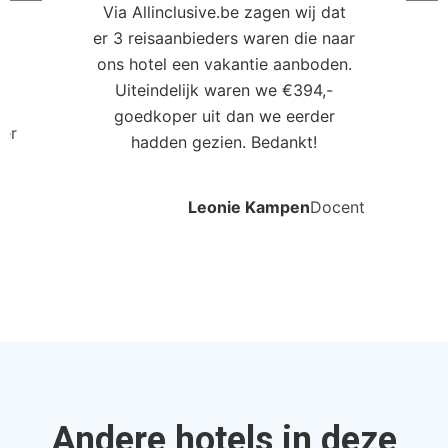
Via Allinclusive.be zagen wij dat
er 3 reisaanbieders waren die naar
0
ons hotel een vakantie aanboden.
Uiteindelijk waren we €394,-
goedkoper uit dan we eerder
ler
hadden gezien. Bedankt!
Leonie Kampen
Docent
Andere hotels in deze