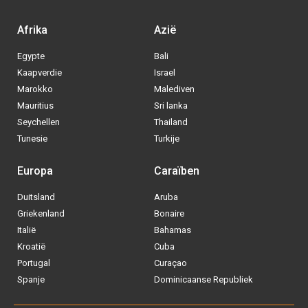
Afrika
Azië
Egypte
Bali
Kaapverdie
Israel
Marokko
Malediven
Mauritius
Sri lanka
Seychellen
Thailand
Tunesie
Turkije
Europa
Caraïben
Duitsland
Aruba
Via welke operator boek jij het liefste
Griekenland
Bonaire
je
All inclusive vakantie?
Italië
Bahamas
Kroatië
Cuba
Tui
Portugal
Curaçao
Spanje
Dominicaanse Republiek
Vakantiediscounter