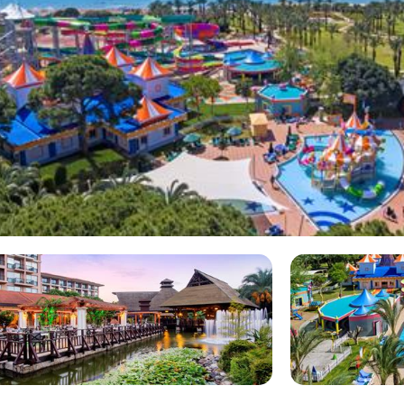
Aanbieders
jne vakantie. Gelegen in een
Vanaf
s Lara. De kids vermaken zich
€54
quapark. Terwijl ze voor de
bedje bij één van de vele
aal tot rust. Daar is vakantie
aanschuiven, zo gaat het nooit
 goed beoordeeld in Hotel IC
 er weer af op de dansvloer,
n van onze toppers aan de