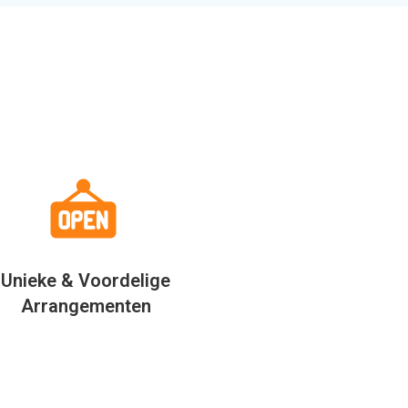
Unieke & Voordelige
Arrangementen
” Wij zijn net terug van vak
exibele werk kan ik
Het was genieten. Dank
ral mijn werk doen.
Allinclusive.be waren wij €
 bezoek ik wel 6
goedkoper uit. “
ve resorts en die