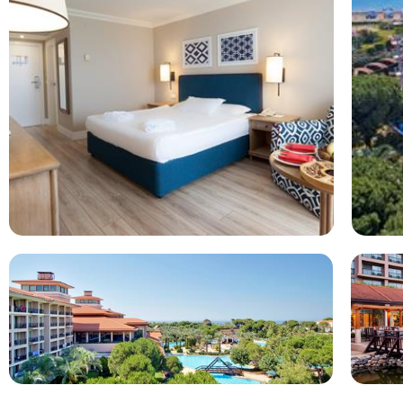
Hotel omschrijving
In het populaire IC Green Palace is alles aanwezig voor een fi
grote groene tuin en direct aan het zandstrand in de badplaat
urenlang in de miniclub en spetteren er op los in het nieuwe a
honderdste keer van de glijbaan roetsjen, geniet jij op een lig
zwembaden. In deze ontspannen groene omgeving kom je helem
voor bedoeld toch? Elke avond kan je in een ander restaurant 
vervelen. En buiten dat, wordt de kwaliteit van het eten zeer
Green Palace. Gelukkig dans je 's avonds de nodige calorieën
tijdens de geweldige shows. Niet voor niets is dit resort éé
Turkse Rivièra.