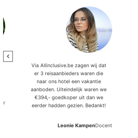
€394,- goedkoper uit dan we
ler
eerder hadden gezien. Bedankt!
Leonie Kampen
Docent
Ander