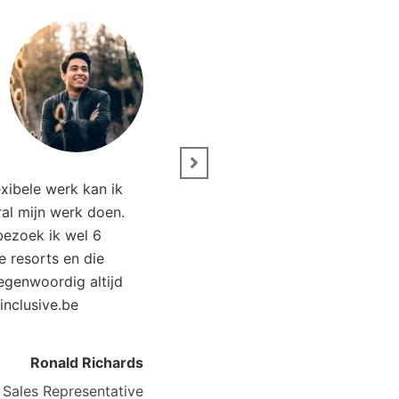
tegenwoordig altijd
Kirsten Poort
Financial C
linclusive.be
Ronald Richards
Sales Representative