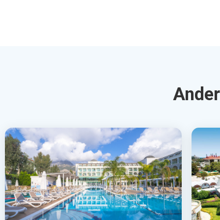
Karmir Resort&Spa
Kre
Goynuk, Turkse Riviera, Turkije
La
4.0
€469
€7
Bekijk Deal