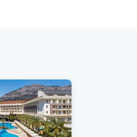
 by Hilton Antalya
 Riviera, Turkije
Bekijk Deal