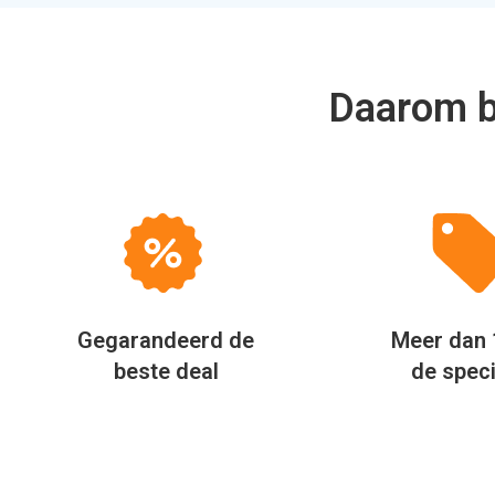
Gegarandeerd de
Meer dan 
beste deal
de speci
Via Allinclusive.be zagen wij dat
er 3 reisaanbieders waren die
0
naar ons hotel een vakantie
aanboden. Uiteindelijk waren we