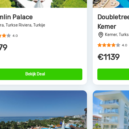
man Arycanda de Luxe
Numa Kon
anya, Turkse Riviera, Turkije
Konakli, Turks
4.0
4.0
79
€697
Bekijk Deal