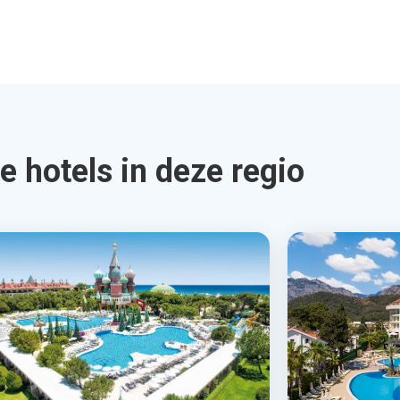
mlin Palace
Doubletree
ra, Turkse Riviera, Turkije
Kemer
Kemer, Turkse
4.0
79
4.0
€1139
Bekijk Deal