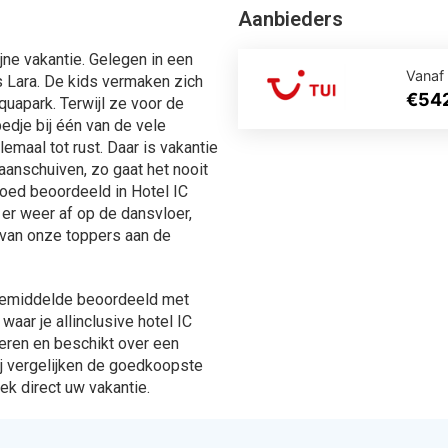
t gemiddelde beoordeeld met
 waar je allinclusive hotel IC
deren en beschikt over een
ij vergelijken de goedkoopste
ek direct uw vakantie.
aanbod van alle aanbieders !
ingen
567 Aanbiedingen
en
Bekijken