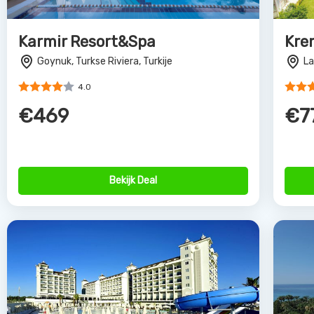
Lake and River
Kir
Side, Turkse Riviera, Turkije
Al
4.0
€473
€7
Bekijk Deal