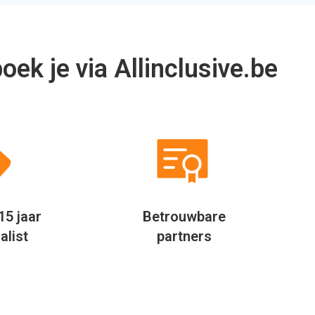
15 jaar
Betrouwbare
alist
partners
Niet alleen op mijn werk, maar
Door mijn fl
ook privé probeer ik altijd te
eigenlijk ove
besparen door verder te kijken.
Jaarlijks
Allinclusive.be biedt een mooie
allinclusi