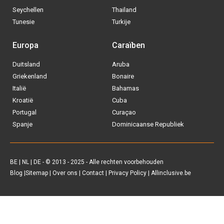
Seychellen
Thailand
Tunesie
Turkije
Europa
Caraïben
Duitsland
Aruba
Via welke operator boek jij het liefste
Griekenland
Bonaire
je
All inclusive vakantie?
Italië
Bahamas
Kroatië
Cuba
Tui
Portugal
Curaçao
Spanje
Dominicaanse Republiek
Vakantiediscounter
Sunweb
BE
|
NL
|
DE
- © 2013 - 2025 - Alle rechten voorbehouden
Blog
|
Sitemap
|
Over ons
|
Contact
|
Privacy Policy
| Allinclusive.be
D-reizen