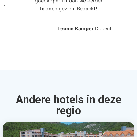
goedkoper uit dan we eerder
ler
hadden gezien. Bedankt!
Leonie Kampen
Docent
Andere hotels in deze
regio