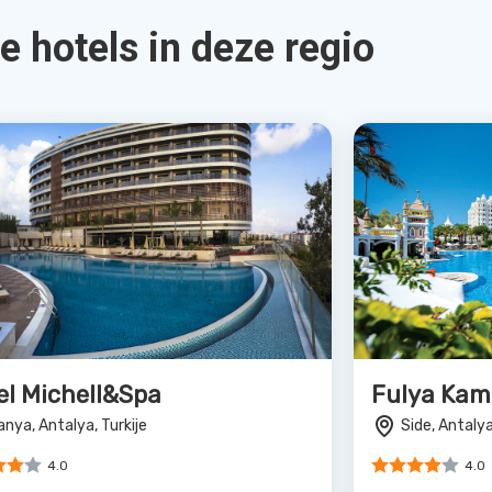
Bekijk Deal
rthotel Kentia
Hotel Gal
de, Antalya, Turkije
Alanya, Antal
4.0
4.0