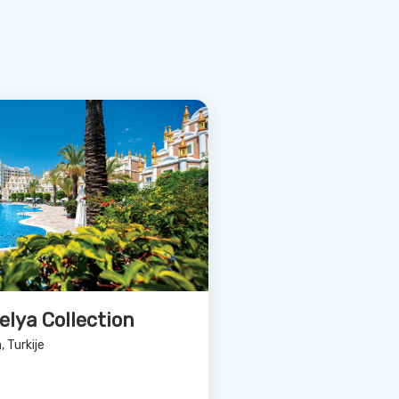
Bekijk Deal
axy Beach
ya, Turkije