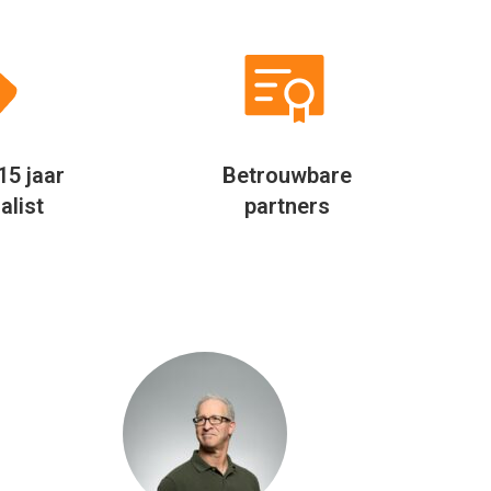
Niet alleen op mijn werk, maar
Door mijn fl
ook privé probeer ik altijd te
eigenlijk ove
besparen door verder te kijken.
Jaarlijks
Allinclusive.be biedt een mooie
allinclusi
vergelijker per hotel. Hierdoor
vergelijk ik 
besparen wij jaarlijks geld uit bij
via Al
het boeken van onze vakantie.
Rudolf Feenstra
Hoofd inkoop