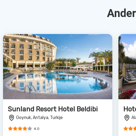
Bekijk Deal
Water Planet Hotel & Aquapark
Apa
Okurcalar, Antalya, Turkije
Si
4.0