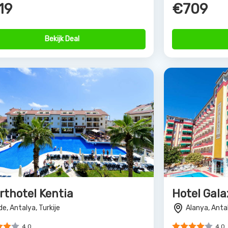
49
€709
Bekijk Deal
rs van Allinclusive.be