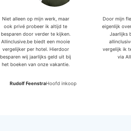
e hotels in deze regio
el Michell&Spa
Fulya Kame
anya, Antalya, Turkije
Side, Antalya
4.0
4.0
19
€709