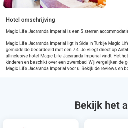
324 Aanbiedingen
912 Aanbied
Bekijken
Bekijk
Daarom bo