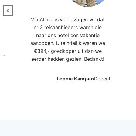
Ander
Sunland Resort Hotel Beldibi
Hot
Goynuk, Antalya, Turkije
Al
4.0
€439
€4