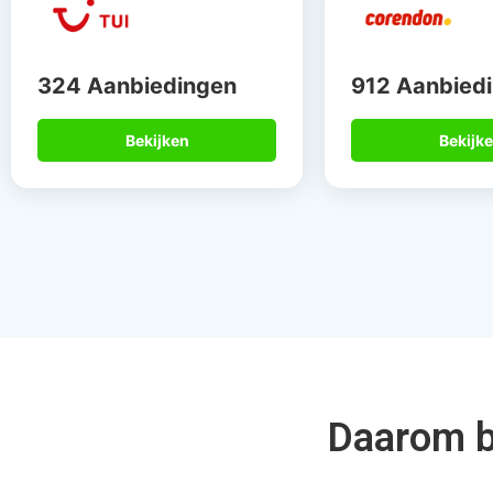
Gegarandeerd de
Meer dan 
beste deal
de speci