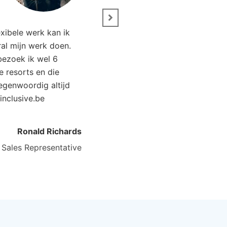
lya Collection
, Turkije