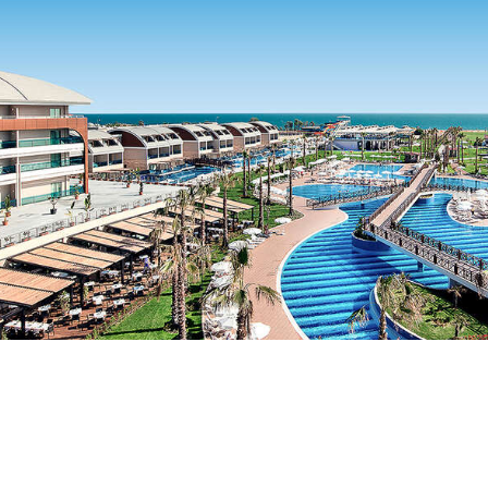
Aanbieders
gelegen in Side in Turkije.
Vanaf
€39
fe Jacaranda Imperial wordt
a naar de plaats Side, waar je
tel is perfect voor ouders met
goedkoopste vakantie naar
ek direct uw vakantie.
aanbod van alle aanbieders !