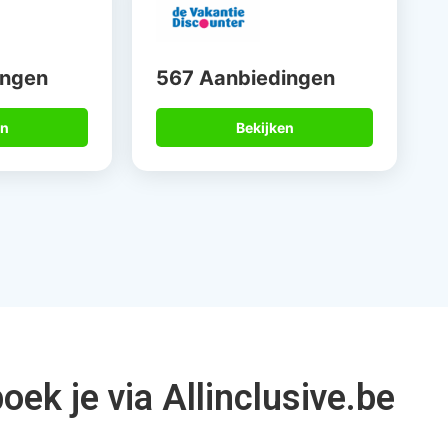
15 jaar
Betrouwbare
alist
partners