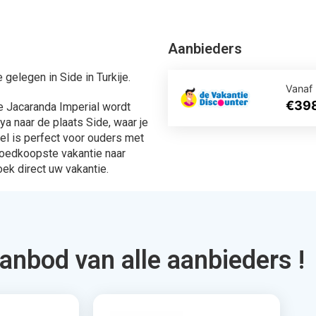
ingen
567 Aanbiedingen
en
Bekijken
ek je via Allinclusive.be