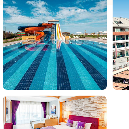
Hotel omschrijving
Magic Life Jacaranda Imperial is een 5 sterren accommodatie 
Magic Life Jacaranda Imperial ligt in Side in Turkije Magic Li
gemiddelde beoordeeld met een 7.4. Je vliegt direct op Antaly
allinclusive hotel Magic Life Jacaranda Imperial vindt. Het ho
kinderen en beschikt over een zwembad. Wij vergelijken de 
Magic Life Jacaranda Imperial voor u. Bekijk de reviews en bo
Bekijk het 