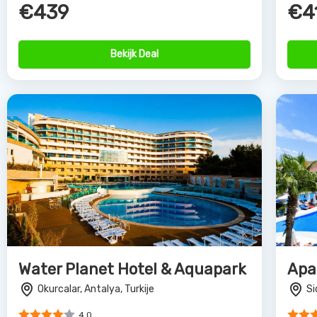
€421
€4
Bekijk Deal
Partne