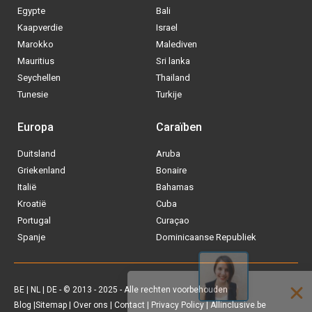
Egypte
Bali
Kaapverdie
Israel
Marokko
Malediven
Mauritius
Sri lanka
Seychellen
Thailand
Tunesie
Turkije
Europa
Caraïben
Duitsland
Aruba
Via welke operator boek jij het liefste
Griekenland
Bonaire
je
All inclusive vakantie?
Italië
Bahamas
Kroatië
Cuba
Tui
Portugal
Curaçao
Spanje
Dominicaanse Republiek
Vakantiediscounter
Sunweb
BE
|
NL
|
DE
- © 2013 - 2025 - Alle rechten voorbehouden
Blog
|
Sitemap
|
Over ons
|
Contact
|
Privacy Policy
| Allinclusive.be
D-reizen