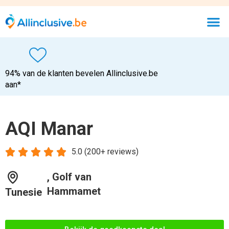
94% van de klanten bevelen Allinclusive.be
aan*
AQI Manar





5.0 (200+ reviews)
, Golf van
Hammamet
Tunesie