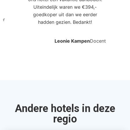
Uiteindelijk waren we €394,-
goedkoper uit dan we eerder
ler
hadden gezien. Bedankt!
Leonie Kampen
Docent
Andere hotels in deze
regio