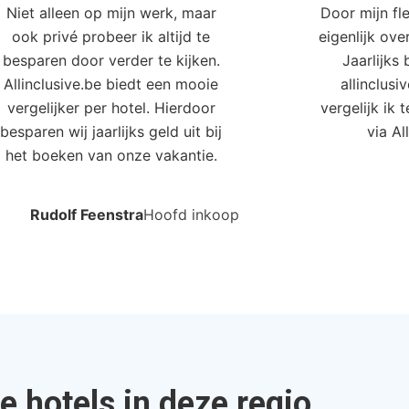
e hotels in deze regio
anda Resort & Spa Hua Hin
Intercont