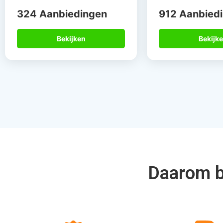
Daarom bo
Gegarandeerd de
Meer dan 
beste deal
de speci