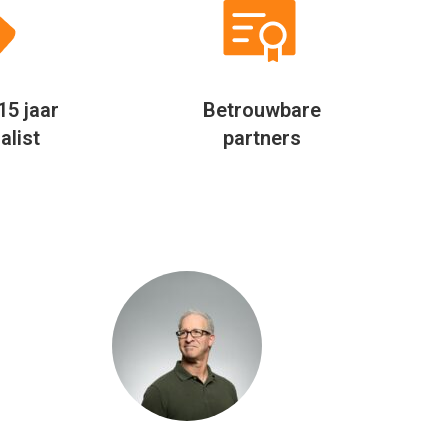
Niet alleen op mijn werk, maar
Door mijn fl
ook privé probeer ik altijd te
eigenlijk ove
besparen door verder te kijken.
Jaarlijks
Allinclusive.be biedt een mooie
allinclusi
vergelijker per hotel. Hierdoor
vergelijk ik 
besparen wij jaarlijks geld uit bij
via Al
het boeken van onze vakantie.
Rudolf Feenstra
Hoofd inkoop