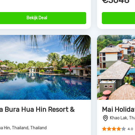
a Bura Hua Hin Resort &
Mai Holida
Khao Lak, Th
a Hin, Thailand, Thailand
4.0
€1363
4.0
928
Bekijk Deal