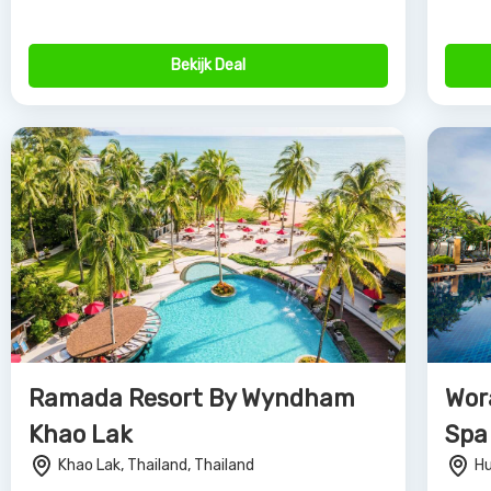
Ramada Resort By Wyndham
Wor
Khao Lak
Spa
Khao Lak, Thailand, Thailand
Hu
4.0
€2846
€1
Bekijk Deal