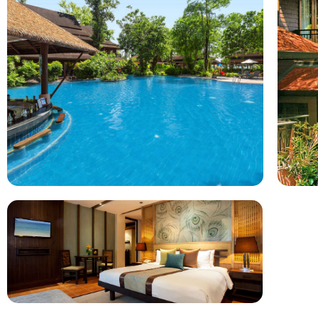
Hotel omschrijving
Khao Lak Merlin Resort is een 4 sterren accommodatie gelege
Khao Lak Merlin Resort ligt in Khao Lak in Thailand Khao Lak
gemiddelde beoordeeld met een 7.4. Je vliegt direct op Thail
waar je allinclusive hotel Khao Lak Merlin Resort vindt. Het h
kinderen en beschikt over een zwembad. Wij vergelijken de 
Lak Merlin Resort voor u. Bekijk de reviews en boek direct uw