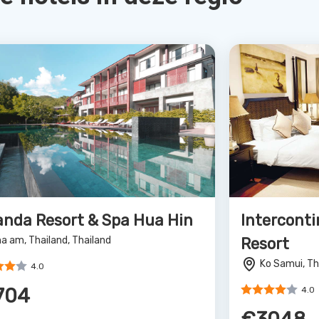
a am, Thailand, Thailand
Resort
Ko Samui, Th
4.0
704
4.0
€3048
Bekijk Deal