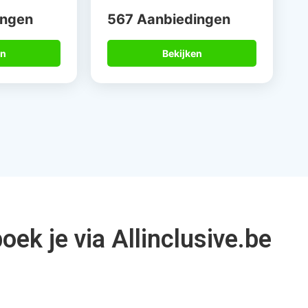
ek je via Allinclusive.be
15 jaar
Betrouwbare
alist
partners