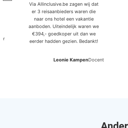
Ander
Explorar Koh Samui
Ver