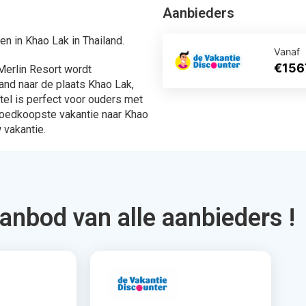
aanbod van alle aanbieders !
ingen
567 Aanbiedingen
en
Bekijken