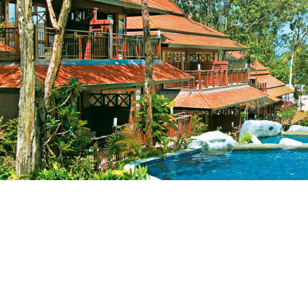
Aanbieders
n in Khao Lak in Thailand.
Vanaf
€156
 Merlin Resort wordt
and naar de plaats Khao Lak,
otel is perfect voor ouders met
goedkoopste vakantie naar Khao
 vakantie.