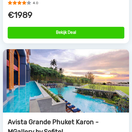
4.0
€1989
Bekijk Deal
Avista Grande Phuket Karon -
MGallery by Sofitel