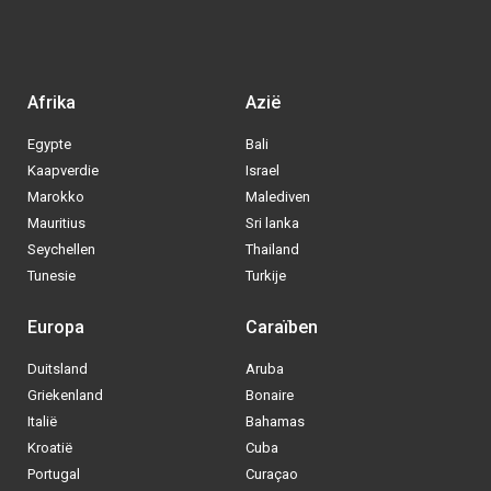
Afrika
Azië
Egypte
Bali
Kaapverdie
Israel
Marokko
Malediven
Mauritius
Sri lanka
Seychellen
Thailand
Tunesie
Turkije
Europa
Caraïben
Duitsland
Aruba
Via welke operator boek jij het liefste
Griekenland
Bonaire
je
All inclusive vakantie?
Italië
Bahamas
Kroatië
Cuba
Tui
Portugal
Curaçao