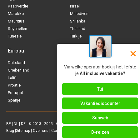
Kaapverdie
Israel
Marokko
Malediven
Mauritius
Sri lanka
Seychellen
Thailand
Tunesie
Turkije
Europa
Caraïben
Duitsland
Aruba
Via welke operator boek jij het liefste
Griekenland
Bonaire
je
All inclusive vakantie?
Italië
Bahamas
Kroatië
Cuba
Tui
Portugal
Curaçao
Spanje
Dominicaanse Republiek
Vakantiediscounter
Sunweb
BE
|
NL
|
DE
- © 2013 - 2025 - Alle rechten voorbehouden
Blog
|
Sitemap
|
Over ons
|
Contact
|
Privacy Policy
| Allinclusive.be
D-reizen