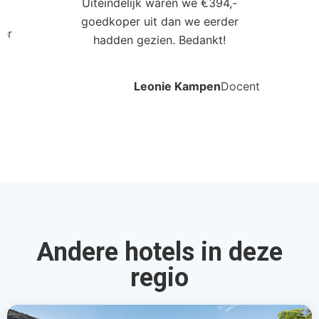
Uiteindelijk waren we €394,-
goedkoper uit dan we eerder
ler
hadden gezien. Bedankt!
Leonie Kampen
Docent
Andere hotels in deze
regio