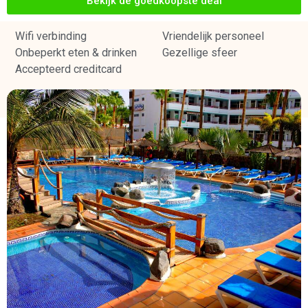
Bekijk de goedkoopste deal
Wifi verbinding
Vriendelijk personeel
Onbeperkt eten & drinken
Gezellige sfeer
Accepteerd creditcard