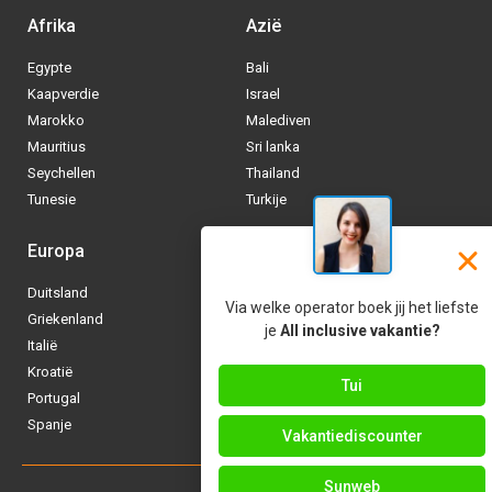
Afrika
Azië
Egypte
Bali
Kaapverdie
Israel
Marokko
Malediven
Mauritius
Sri lanka
Seychellen
Thailand
Tunesie
Turkije
Europa
Caraïben
Duitsland
Aruba
Via welke operator boek jij het liefste
Griekenland
Bonaire
je
All inclusive vakantie?
Italië
Bahamas
Kroatië
Cuba
Tui
Portugal
Curaçao
Spanje
Dominicaanse Republiek
Vakantiediscounter
Sunweb