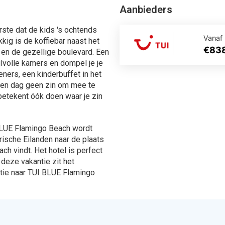
aanbod van alle aanbieders !
ingen
567 Aanbiedingen
en
Bekijken