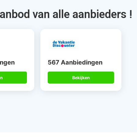
ek je via Allinclusive.be
15 jaar
Betrouwbare
alist
partners