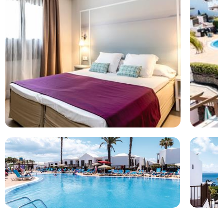
Hotel omschrijving
Met al die witte huisjes waan je je in een Spaans dorp. Het ee
doen, is het appartement uitrennen richting de speeltuin. Gelu
zwembad ook al open. Dit hotel ligt direct aan het zandstrand
betere ligging op het eiland is er bijna niet! Hier slaap je in s
als je wil onder in het clubgevoel. Met The Hangout voor de ti
restaurant en kookworkshops voor het hele gezin. En heb je
doen? Dan ga je lekker relaxen aan het strand. Want vakantie
in hebt.
TUI BLUE Flamingo Beach ligt in Playa Blanca in Spanje TUI
gemiddelde beoordeeld met een 8.2. Je vliegt direct op Cana
Playa Blanca, waar je allinclusive hotel TUI BLUE Flamingo Bea
voor ouders met kinderen en beschikt over een zwembad. Bij 
vliegticket inbegrepen. Wij vergelijken de goedkoopste vaka
Beach voor u. Bekijk de reviews en boek direct uw vakantie.