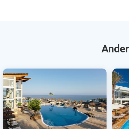
AluaVillage Fuerteventura
Abo
Playa de Esquinzo, Canarische Eilanden, Spanje
Lop
Pl
4.0
€543
€7
Bekijk Deal