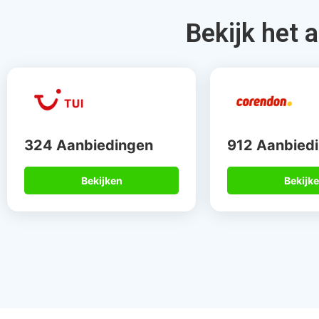
Daarom bo
Gegarandeerd de
Meer dan 
beste deal
de speci