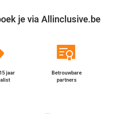
Niet alleen op mijn werk, maar
Door mijn fl
ook privé probeer ik altijd te
eigenlijk ove
besparen door verder te kijken.
Jaarlijks
Allinclusive.be biedt een mooie
allinclusi
vergelijker per hotel. Hierdoor
vergelijk ik 
besparen wij jaarlijks geld uit bij
via Al
het boeken van onze vakantie.
Rudolf Feenstra
Hoofd inkoop