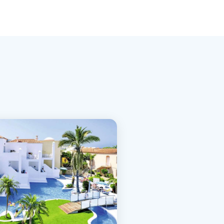
Bahia&Villas Fanabe
 Canarische Eilanden, Spanje
Bekijk Deal