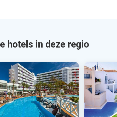
ra Buenaventura by
Labranda 
esan
Costa Adeje,
aya del Ingles, Canarische Eilanden, Spanje
4.0
€769
4.0
01
Bekijk Deal