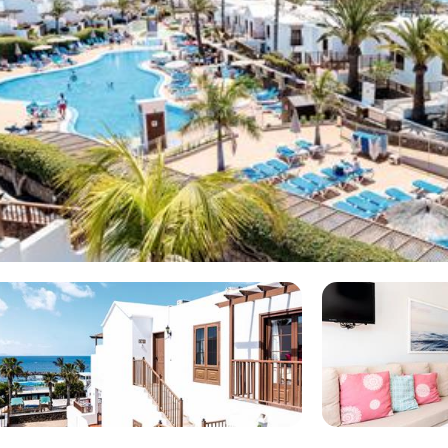
Aanbieders
rste dat de kids 's ochtends
Vanaf
kkig is de koffiebar naast het
€83
 en de gezellige boulevard. Een
tijlvolle kamers en dompel je je
eners, een kinderbuffet in het
 een dag geen zin om mee te
 betekent óók doen waar je zin
 BLUE Flamingo Beach wordt
rische Eilanden naar de plaats
ch vindt. Het hotel is perfect
deze vakantie zit het
ntie naar TUI BLUE Flamingo