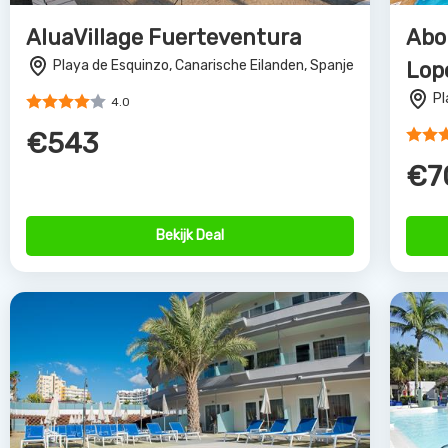
Suitehotel Playa del Inglés
Bul
Playa del Ingles, Canarische Eilanden, Spanje
Sa
4.0
€739
€5
Bekijk Deal