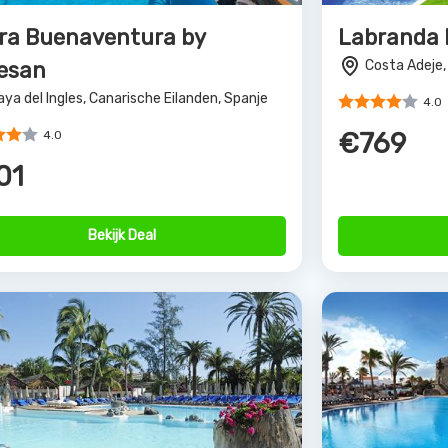
l Costa Canaria & Spa
Barceló Fu
n Agustin, Canarische Eilanden, Spanje
Caleta de Fu
4.0
4.0
88
€849
Bekijk Deal