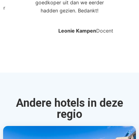
goedkoper uit dan we eerder
ler
hadden gezien. Bedankt!
Leonie Kampen
Docent
Andere hotels in deze
regio