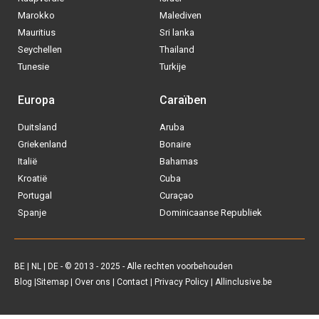
Marokko
Malediven
Mauritius
Sri lanka
Seychellen
Thailand
Tunesie
Turkije
Europa
Caraïben
Duitsland
Aruba
Via welke operator boek jij het liefste
Griekenland
Bonaire
je
All inclusive vakantie?
Italië
Bahamas
Kroatië
Cuba
Tui
Portugal
Curaçao
Spanje
Dominicaanse Republiek
Vakantiediscounter
Sunweb
BE
|
NL
|
DE
- © 2013 - 2025 - Alle rechten voorbehouden
Blog
|
Sitemap
|
Over ons
|
Contact
|
Privacy Policy
| Allinclusive.be
D-reizen