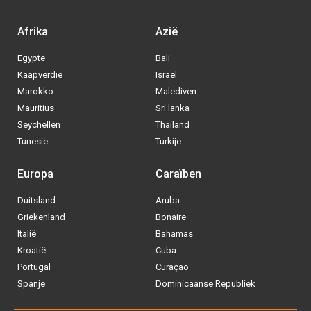
Afrika
Azië
Egypte
Bali
Kaapverdie
Israel
Marokko
Malediven
Mauritius
Sri lanka
Seychellen
Thailand
Tunesie
Turkije
Europa
Caraïben
Duitsland
Aruba
Via welke operator boek jij het liefste
Griekenland
Bonaire
je
All inclusive vakantie?
Italië
Bahamas
Kroatië
Cuba
Tui
Portugal
Curaçao
Spanje
Dominicaanse Republiek
Vakantiediscounter