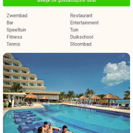
Bekijk de goedkoopste deal
Zwembad
Restaurant
Bar
Entertainment
Speeltuin
Tuin
Fitness
Duikschool
Tennis
Stoombad