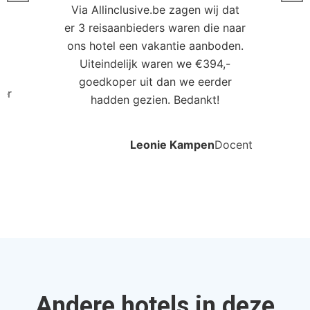
Via Allinclusive.be zagen wij dat
er 3 reisaanbieders waren die naar
0
ons hotel een vakantie aanboden.
Uiteindelijk waren we €394,-
goedkoper uit dan we eerder
ler
hadden gezien. Bedankt!
Leonie Kampen
Docent
Andere hotels in deze