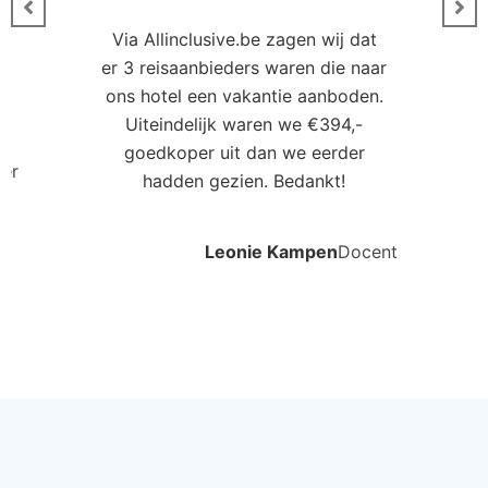
Via Allinclusive.be zagen wij dat
er 3 reisaanbieders waren die naar
0
ons hotel een vakantie aanboden.
Uiteindelijk waren we €394,-
goedkoper uit dan we eerder
ler
hadden gezien. Bedankt!
Leonie Kampen
Docent