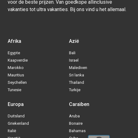
voor de beste prijzen. Van goedkope allinclusive
vakanties tot ultra vakanties. Bij ons vind u het allemaal.
Afrika
Azië
Egypte
Bali
Kaapverdie
Israel
Marokko
Malediven
Mauritius
Sri lanka
Seychellen
Thailand
Tunesie
Turkije
Europa
Caraïben
Duitsland
Aruba
Via welke operator boek jij het liefste
Griekenland
Bonaire
je
All inclusive vakantie?
Italië
Bahamas