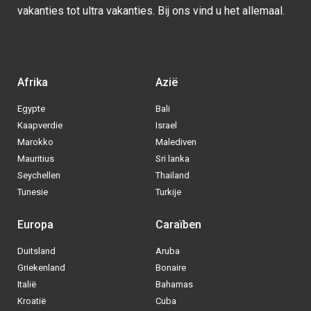
vakanties tot ultra vakanties. Bij ons vind u het allemaal.
Afrika
Azië
Egypte
Bali
Kaapverdie
Israel
Marokko
Malediven
Mauritius
Sri lanka
Seychellen
Thailand
Tunesie
Turkije
Europa
Caraïben
Duitsland
Aruba
Via welke operator boek jij het liefste
Griekenland
Bonaire
je
All inclusive vakantie?
Italië
Bahamas
Kroatië
Cuba
Tui