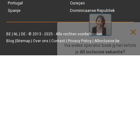
Portugal
Curaçao
Spanje
Dominicaanse Republiek
Vakantiediscounter
Sunweb
BE
|
NL
|
DE
- © 2013 - 2025 - Alle rechten voorbehouden
Blog
|
Sitemap
|
Over ons
|
Contact
|
Privacy Policy
| Allinclusive.be
D-reizen