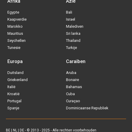
Afrika
Azië
Egypte
Bali
Kaapverdie
Israel
Marokko
Malediven
Mauritius
Sri lanka
Seychellen
Thailand
Tunesie
Turkije
Europa
Caraïben
Duitsland
Aruba
Via welke operator boek jij het liefste
Griekenland
Bonaire
je
All inclusive vakantie?
Italië
Bahamas
Kroatië
Cuba
Tui
Portugal
Curaçao
Spanje
Dominicaanse Republiek
Vakantiediscounter
Sunweb
BE
|
NL
|
DE
- © 2013 - 2025 - Alle rechten voorbehouden