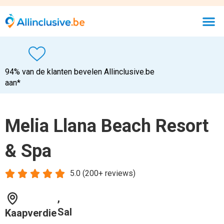
94% van de klanten bevelen Allinclusive.be
aan*
Melia Llana Beach Resort
& Spa





5.0 (200+ reviews)
,
Sal
Kaapverdie