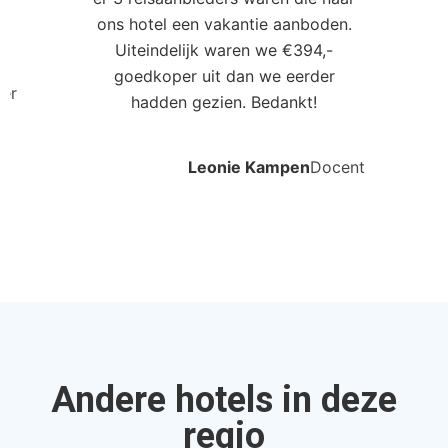
0
ons hotel een vakantie aanboden.
Uiteindelijk waren we €394,-
goedkoper uit dan we eerder
ler
hadden gezien. Bedankt!
Leonie Kampen
Docent
Andere hotels in deze
regio