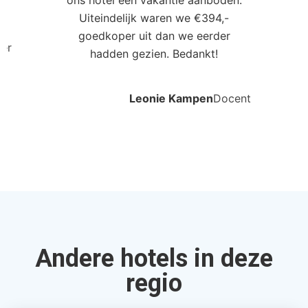
regio
Oasis Atlantico Belorizonte
Santa Maria, Ilha Do Sal, Kaapverdie
4.0
€1805