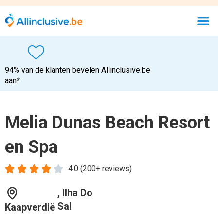
, Ilha Do
Sal
Kaapverdië
Bekijk de goedkoopste deal
Wifi verbinding
Vriendelijk personeel
Onbeperkt eten & drinken
Gezellige sfeer
Accepteerd creditcard