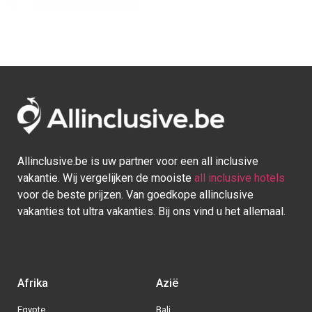
Afrika
Azië
Egypte
Bali
Kaapverdie
Israel
Marokko
Malediven
Mauritius
Sri lanka
Seychellen
Thailand
Tunesie
Turkije
Europa
Caraïben
Duitsland
Aruba
Griekenland
Bonaire
Italië
Bahamas
Kroatië
Cuba
Portugal
Curaçao
Spanje
Dominicaanse Republiek