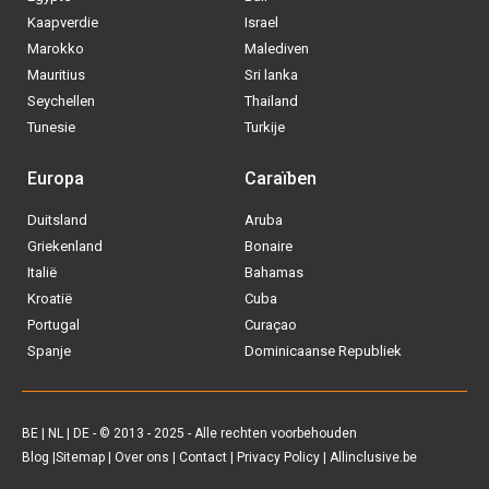
BE
|
NL
|
DE
- © 2013 - 2025 - Alle rechten voorbehouden
Blog
|
Sitemap
|
Over ons
|
Contact
|
Privacy Policy
| Allinclusive.be
Via welke operator boek jij het liefste
je
All inclusive vakantie?
Tui
Vakantiediscounter
Sunweb
D-reizen