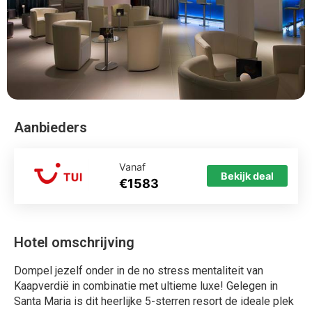
Dompel jezelf onder in de no stress mentaliteit van
Kaapverdië in combinatie met ultieme luxe! Gelegen in
Santa Maria is dit heerlijke 5-sterren resort de ideale plek
om tot rust te komen. De omgeving alleen al is een oase
van rust. Mocht dit niet genoeg zijn beschikt dit hotel over
een wellness gedeelte van maar liefst circa 2000 m²! De
vele faciliteiten zoals eigen winkeltjes, meerdere bars, en
een eigen ''boulevard'', zorgen ervoor dat je eigenlijk geen
reden hebt om het resort te verlaten. Welkom in het
tropische paradijs!
Melia Dunas Beach Resort en Spa ligt in Santa Maria in
Kaapverdië Melia Dunas Beach Resort en Spa wordt
gemiddelde beoordeeld met een 7.4. Je vliegt direct op
Ilha Do Sal naar de plaats Santa Maria, waar je allinclusive
hotel Melia Dunas Beach Resort en Spa vindt. Het hotel is
perfect voor ouders met kinderen en beschikt over een
zwembad. Wij vergelijken de goedkoopste vakantie naar
Melia Dunas Beach Resort en Spa voor u. Bekijk de
reviews en boek direct uw vakantie.