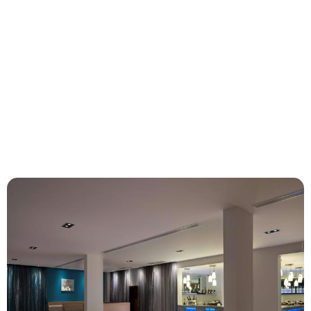
Aanbieders
Vanaf
Bekijk deal
€1583
Hotel omschrijving