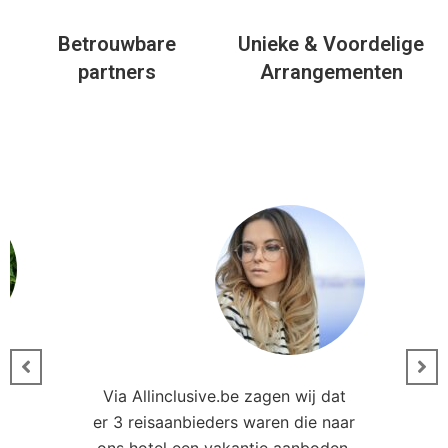
Via Allinclusive.be zagen wij dat
er 3 reisaanbieders waren die naar
0
ons hotel een vakantie aanboden.
Uiteindelijk waren we €394,-
goedkoper uit dan we eerder
ler
hadden gezien. Bedankt!
Leonie Kampen
Docent
Andere hotels in deze