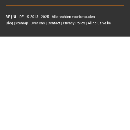
Sunweb
BE
|
NL
|
DE
- © 2013 - 2025 - Alle rechten voorbehouden
Blog
|
Sitemap
|
Over ons
|
Contact
|
Privacy Policy
| Allinclusive.be
D-reizen