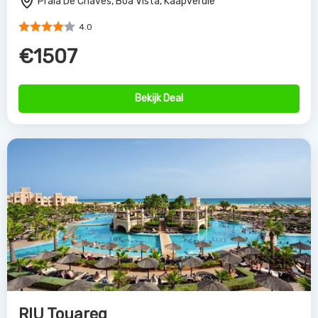
Praia De Chaves, Boa Vista, Kaapverdie
4.0
€1507
Bekijk Deal
RIU Touareg