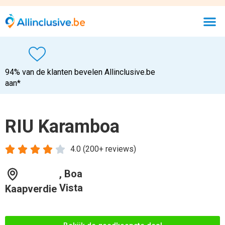
94% van de klanten bevelen Allinclusive.be
aan*
RIU Karamboa





4.0 (200+ reviews)
, Boa
Vista
Kaapverdie