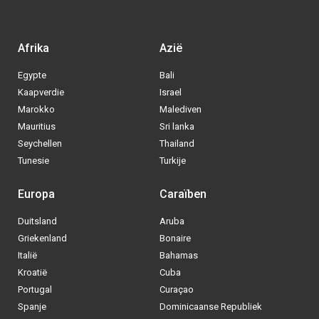
Afrika
Azië
Egypte
Bali
Kaapverdie
Israel
Marokko
Malediven
Mauritius
Sri lanka
Seychellen
Thailand
Tunesie
Turkije
Europa
Caraïben
Duitsland
Aruba
Via welke operator boek jij het liefste
Griekenland
Bonaire
je
All inclusive vakantie?
Italië
Bahamas
Kroatië
Cuba
Tui
Portugal
Curaçao
Spanje
Dominicaanse Republiek
Vakantiediscounter