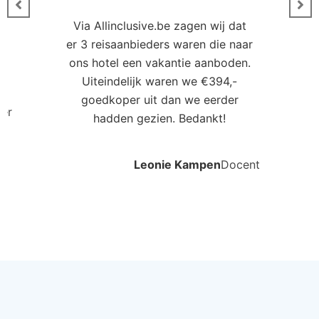
Via Allinclusive.be zagen wij dat
er 3 reisaanbieders waren die naar
0
ons hotel een vakantie aanboden.
Uiteindelijk waren we €394,-
goedkoper uit dan we eerder
ler
hadden gezien. Bedankt!
Leonie Kampen
Docent