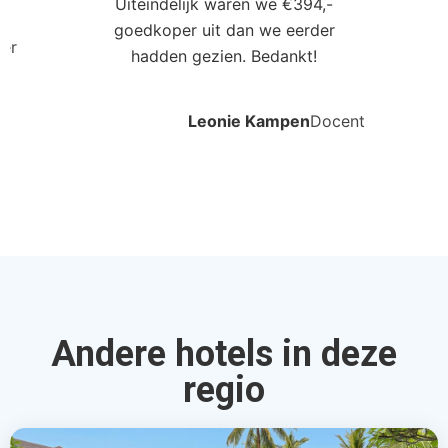
regio
Legian Beach
Legian, Bali, Indonesie
4.0
€1282