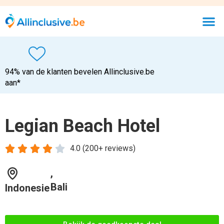
Bekijk de goedkoopste deal
Wifi verbinding
Vriendelijk personeel
Onbeperkt eten & drinken
Gezellige sfeer
Accepteerd creditcard