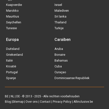
BE
|
NL
|
DE
- © 2013 - 2025 - Alle rechten voorbehouden
Blog
|
Sitemap
|
Over ons
|
Contact
|
Privacy Policy
| Allinclusive.be
Via welke operator boek jij het liefste
je
All inclusive vakantie?
Tui
Vakantiediscounter
Sunweb