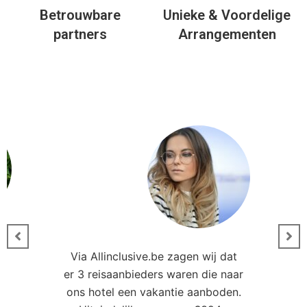
er 3 reisaanbieders waren die naar
0
ons hotel een vakantie aanboden.
Uiteindelijk waren we €394,-
goedkoper uit dan we eerder
ler
hadden gezien. Bedankt!
Leonie Kampen
Docent
Andere hotels in deze