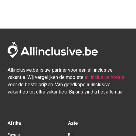
Afrika
Azië
Egypte
Bali
Kaapverdie
Israel
Marokko
Malediven
Mauritius
Sri lanka
Seychellen
Thailand
Tunesie
Turkije
Europa
Caraïben
Duitsland
Aruba
Griekenland
Bonaire
Italië
Bahamas
Kroatië
Cuba
Portugal
Curaçao
Spanje
Dominicaanse Republiek