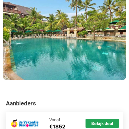
Vanaf
Bekijk deal
€1852
Hotel omschrijving
Legian Beach Hotel is een 4 sterren accommodatie
gelegen in Legian in Indonesië.
Legian Beach Hotel ligt in Legian in Indonesie Legian
Beach Hotel wordt gemiddelde beoordeeld met een 7.4.
Je vliegt direct op Bali naar de plaats Legian, waar je
allinclusive hotel Legian Beach Hotel vindt. Het hotel is
perfect voor ouders met kinderen en beschikt over een
zwembad. Wij vergelijken de goedkoopste vakantie naar
Legian Beach Hotel voor u. Bekijk de reviews en boek
direct uw vakantie.