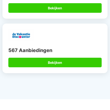
Daarom boek je via
Allinclusive.be
Gegarandeerd de
Meer dan 15 jaar
beste deal
de specialist