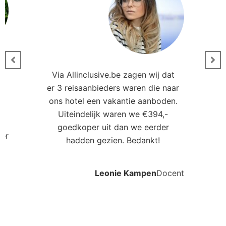
Via Allinclusive.be zagen wij dat
er 3 reisaanbieders waren die naar
0
ons hotel een vakantie aanboden.
Uiteindelijk waren we €394,-
goedkoper uit dan we eerder
ler
hadden gezien. Bedankt!
Leonie Kampen
Docent