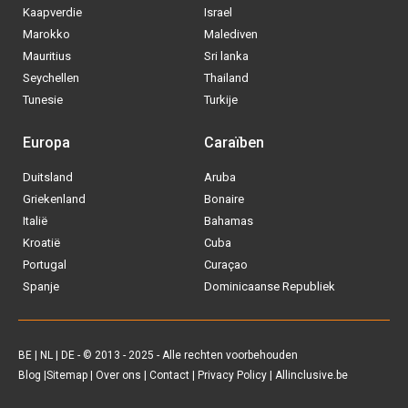
Kaapverdie
Israel
Marokko
Malediven
Mauritius
Sri lanka
Seychellen
Thailand
Tunesie
Turkije
Europa
Caraïben
Duitsland
Aruba
Griekenland
Bonaire
Italië
Bahamas
Kroatië
Cuba
Portugal
Curaçao
Spanje
Dominicaanse Republiek
BE
|
NL
|
DE
- © 2013 - 2025 - Alle rechten voorbehouden
Blog
|
Sitemap
|
Over ons
|
Contact
|
Privacy Policy
| Allinclusive.be