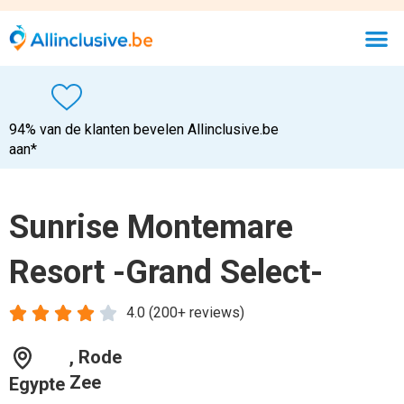
94% van de klanten bevelen Allinclusive.be
aan*
Sunrise Montemare
Resort -Grand Select-





4.0 (200+ reviews)
, Rode
Zee
Egypte