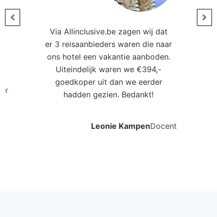
Via Allinclusive.be zagen wij dat
er 3 reisaanbieders waren die naar
0
ons hotel een vakantie aanboden.
Uiteindelijk waren we €394,-
goedkoper uit dan we eerder
ler
hadden gezien. Bedankt!
Leonie Kampen
Docent