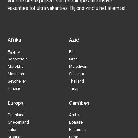
voor de beste prijzen. Van goedkope allinclusive
vakanties tot ultra vakanties. Bij ons vind u het allemaal.
Afrika
Azië
Egypte
Bali
Kaapverdie
Israel
Marokko
Malediven
Mauritius
Sri lanka
Seychellen
Thailand
Tunesie
Turkije
Europa
Caraïben
Duitsland
Aruba
Via welke operator boek jij het liefste
Griekenland
Bonaire
je
All inclusive vakantie?
Italië
Bahamas
Kroatië
Cuba