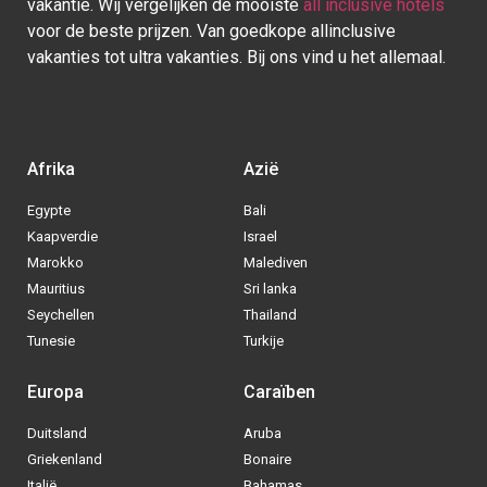
vakantie. Wij vergelijken de mooiste
all inclusive hotels
voor de beste prijzen. Van goedkope allinclusive
vakanties tot ultra vakanties. Bij ons vind u het allemaal.
Afrika
Azië
Egypte
Bali
Kaapverdie
Israel
Marokko
Malediven
Mauritius
Sri lanka
Seychellen
Thailand
Tunesie
Turkije
Europa
Caraïben
Duitsland
Aruba
Griekenland
Bonaire
Italië
Bahamas