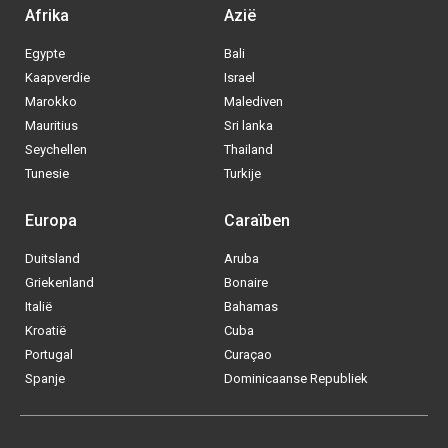
Afrika
Azië
Egypte
Bali
Kaapverdie
Israel
Marokko
Malediven
Mauritius
Sri lanka
Seychellen
Thailand
Tunesie
Turkije
Europa
Caraïben
Duitsland
Aruba
Griekenland
Bonaire
Italië
Bahamas
Kroatië
Cuba
Portugal
Curaçao
Spanje
Dominicaanse Republiek