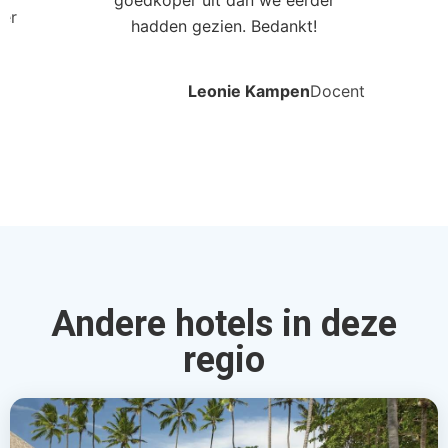
goedkoper uit dan we eerder
ler
hadden gezien. Bedankt!
Leonie Kampen
Docent
Andere hotels in deze
regio