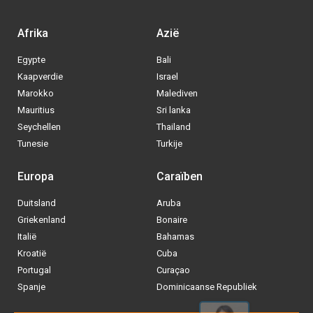
Afrika
Azië
Egypte
Bali
Kaapverdie
Israel
Marokko
Malediven
Mauritius
Sri lanka
Seychellen
Thailand
Tunesie
Turkije
Europa
Caraïben
Duitsland
Aruba
Via welke operator boek jij het liefste
Griekenland
Bonaire
je
All inclusive vakantie?
Italië
Bahamas
Kroatië
Cuba
Tui
Portugal
Curaçao
Spanje
Dominicaanse Republiek
Vakantiediscounter